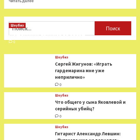
Читать далее
больше
о
4 незаслуженно
забытых
Найти:
Шоубиз
советских
Мошенники взялись за звезд
фильма
0
Шоубиз
Сергей Жигунов: «Играть
гардемарина мне уже
неприлично»
0
Шоубиз
Что общего у сына Яковлевой и
серийных убийц?
0
Шоубиз
Гитарист Александр Левшин: