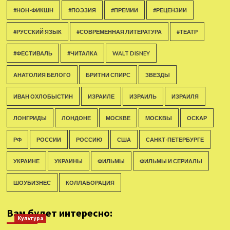
#НОН-ФИКШН
#ПОЭЗИЯ
#ПРЕМИИ
#РЕЦЕНЗИИ
#РУССКИЙ ЯЗЫК
#СОВРЕМЕННАЯ ЛИТЕРАТУРА
#ТЕАТР
#ФЕСТИВАЛЬ
#ЧИТАЛКА
WALT DISNEY
АНАТОЛИЯ БЕЛОГО
БРИТНИ СПИРС
ЗВЕЗДЫ
ИВАН ОХЛОБЫСТИН
ИЗРАИЛЕ
ИЗРАИЛЬ
ИЗРАИЛЯ
ЛОНГРИДЫ
ЛОНДОНЕ
МОСКВЕ
МОСКВЫ
ОСКАР
РФ
РОССИИ
РОССИЮ
США
САНКТ-ПЕТЕРБУРГЕ
УКРАИНЕ
УКРАИНЫ
ФИЛЬМЫ
ФИЛЬМЫ И СЕРИАЛЫ
ШОУБИЗНЕС
КОЛЛАБОРАЦИЯ
Вам будет интересно:
Культура