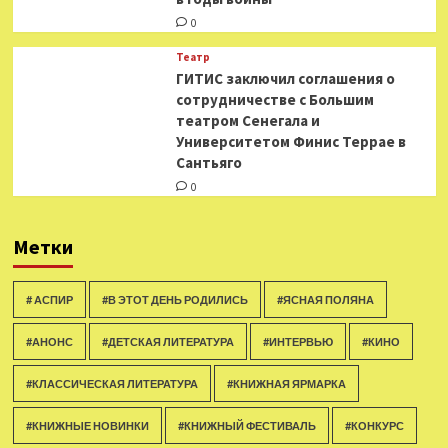
0
Театр
ГИТИС заключил соглашения о
сотрудничестве с Большим
театром Сенегала и
Университетом Финис Террае в
Сантьяго
0
Метки
# АСПИР
#В ЭТОТ ДЕНЬ РОДИЛИСЬ
#ЯСНАЯ ПОЛЯНА
#АНОНС
#ДЕТСКАЯ ЛИТЕРАТУРА
#ИНТЕРВЬЮ
#КИНО
#КЛАССИЧЕСКАЯ ЛИТЕРАТУРА
#КНИЖНАЯ ЯРМАРКА
#КНИЖНЫЕ НОВИНКИ
#КНИЖНЫЙ ФЕСТИВАЛЬ
#КОНКУРС