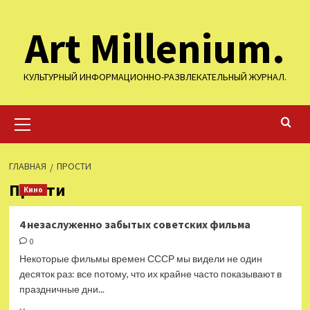
Перейти
Art Millenium.
к
содержимому
КУЛЬТУРНЫЙ ИНФОРМАЦИОННО-РАЗВЛЕКАТЕЛЬНЫЙ ЖУРНАЛ.
Основное
меню
ГЛАВНАЯ
ПРОСТИ
Прости
Кино
4 незаслуженно забытых советских фильма
0
Некоторые фильмы времен СССР мы видели не один
десяток раз: все потому, что их крайне часто показывают в
праздничные дни...
Прочитать