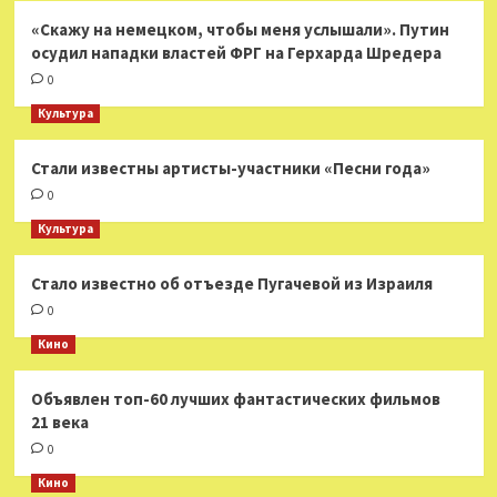
«Скажу на немецком, чтобы меня услышали». Путин
осудил нападки властей ФРГ на Герхарда Шредера
0
Культура
Стали известны артисты-участники «Песни года»
0
Культура
Стало известно об отъезде Пугачевой из Израиля
0
Кино
Объявлен топ-60 лучших фантастических фильмов
21 века
0
Кино