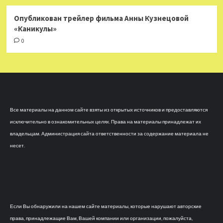
Опубликован трейлер фильма Анны Кузнецовой
«Каникулы»
0
Все материалы на данном сайте взяты из открытых источников и предоставляются
исключительно в ознакомительных целях. Права на материалы принадлежат их
владельцам. Администрация сайта ответственности за содержание материала не
несет.
Если Вы обнаружили на нашем сайте материалы, которые нарушают авторские
права, принадлежащие Вам, Вашей компании или организации, пожалуйста,