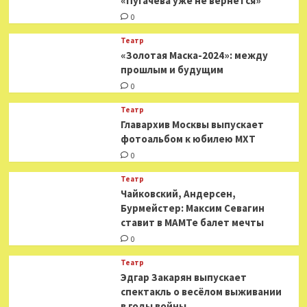
«Пугачева уже не вернется»
0
Театр
«Золотая Маска-2024»: между
прошлым и будущим
0
Театр
​​Главархив Москвы выпускает
фотоальбом к юбилею МХТ
0
Театр
​​Чайковский, Андерсен,
Бурмейстер: Максим Севагин
ставит в МАМТе балет мечты
0
Театр
Эдгар Закарян выпускает
спектакль о весёлом выживании
в годы войны