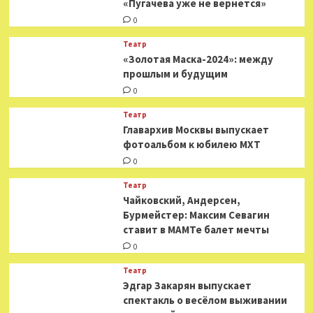
«Пугачева уже не вернется»
0
Театр
«Золотая Маска-2024»: между
прошлым и будущим
0
Театр
​​Главархив Москвы выпускает
фотоальбом к юбилею МХТ
0
Театр
​​Чайковский, Андерсен,
Бурмейстер: Максим Севагин
ставит в МАМТе балет мечты
0
Театр
Эдгар Закарян выпускает
спектакль о весёлом выживании