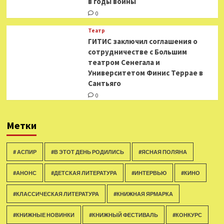
в годы войны
0
Театр
ГИТИС заключил соглашения о
сотрудничестве с Большим
театром Сенегала и
Университетом Финис Террае в
Сантьяго
0
Метки
# АСПИР
#В ЭТОТ ДЕНЬ РОДИЛИСЬ
#ЯСНАЯ ПОЛЯНА
#АНОНС
#ДЕТСКАЯ ЛИТЕРАТУРА
#ИНТЕРВЬЮ
#КИНО
#КЛАССИЧЕСКАЯ ЛИТЕРАТУРА
#КНИЖНАЯ ЯРМАРКА
#КНИЖНЫЕ НОВИНКИ
#КНИЖНЫЙ ФЕСТИВАЛЬ
#КОНКУРС