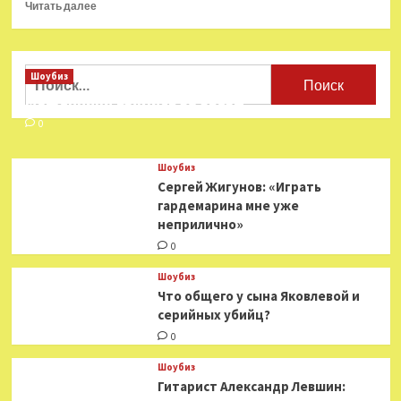
Прочитать
Читать далее
больше
о
Раскрыты
причины
Найти:
Шоубиз
отсутствия
Мошенники взялись за звезд
Уиллема
Дефо
0
в
фильме
Шоубиз
«Аквамен
Сергей Жигунов: «Играть
2»
гардемарина мне уже
неприлично»
0
Шоубиз
Что общего у сына Яковлевой и
серийных убийц?
0
Шоубиз
Гитарист Александр Левшин: