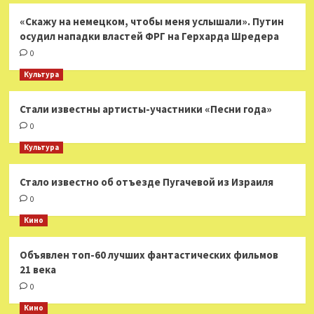
«Скажу на немецком, чтобы меня услышали». Путин
осудил нападки властей ФРГ на Герхарда Шредера
0
Культура
Стали известны артисты-участники «Песни года»
0
Культура
Стало известно об отъезде Пугачевой из Израиля
0
Кино
Объявлен топ-60 лучших фантастических фильмов
21 века
0
Кино