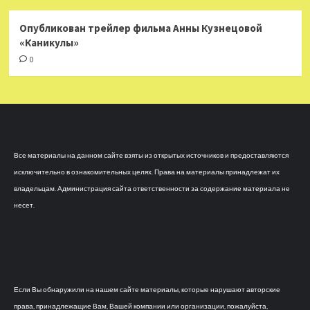
Опубликован трейлер фильма Анны Кузнецовой
«Каникулы»
0
Все материалы на данном сайте взяты из открытых источников и предоставляются
исключительно в ознакомительных целях. Права на материалы принадлежат их
владельцам. Администрация сайта ответственности за содержание материала не
несет.
Если Вы обнаружили на нашем сайте материалы, которые нарушают авторские
права, принадлежащие Вам, Вашей компании или организации, пожалуйста,