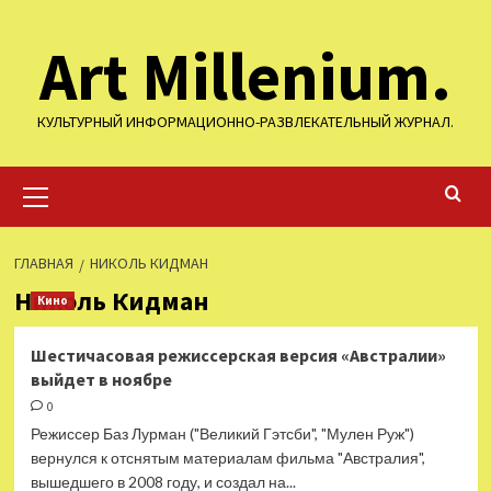
Перейти
Art Millenium.
к
содержимому
КУЛЬТУРНЫЙ ИНФОРМАЦИОННО-РАЗВЛЕКАТЕЛЬНЫЙ ЖУРНАЛ.
Основное
меню
ГЛАВНАЯ
НИКОЛЬ КИДМАН
Николь Кидман
Кино
Шестичасовая режиссерская версия «Австралии»
выйдет в ноябре
0
Режиссер Баз Лурман ("Великий Гэтсби", "Мулен Руж")
вернулся к отснятым материалам фильма "Австралия",
вышедшего в 2008 году, и создал на...