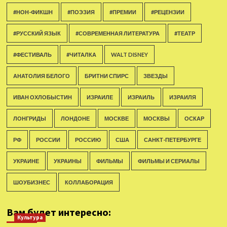
#НОН-ФИКШН
#ПОЭЗИЯ
#ПРЕМИИ
#РЕЦЕНЗИИ
#РУССКИЙ ЯЗЫК
#СОВРЕМЕННАЯ ЛИТЕРАТУРА
#ТЕАТР
#ФЕСТИВАЛЬ
#ЧИТАЛКА
WALT DISNEY
АНАТОЛИЯ БЕЛОГО
БРИТНИ СПИРС
ЗВЕЗДЫ
ИВАН ОХЛОБЫСТИН
ИЗРАИЛЕ
ИЗРАИЛЬ
ИЗРАИЛЯ
ЛОНГРИДЫ
ЛОНДОНЕ
МОСКВЕ
МОСКВЫ
ОСКАР
РФ
РОССИИ
РОССИЮ
США
САНКТ-ПЕТЕРБУРГЕ
УКРАИНЕ
УКРАИНЫ
ФИЛЬМЫ
ФИЛЬМЫ И СЕРИАЛЫ
ШОУБИЗНЕС
КОЛЛАБОРАЦИЯ
Вам будет интересно:
Культура