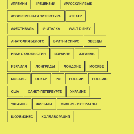
#ПРЕМИИ
#РЕЦЕНЗИИ
#РУССКИЙ ЯЗЫК
#СОВРЕМЕННАЯ ЛИТЕРАТУРА
#ТЕАТР
#ФЕСТИВАЛЬ
#ЧИТАЛКА
WALT DISNEY
АНАТОЛИЯ БЕЛОГО
БРИТНИ СПИРС
ЗВЕЗДЫ
ИВАН ОХЛОБЫСТИН
ИЗРАИЛЕ
ИЗРАИЛЬ
ИЗРАИЛЯ
ЛОНГРИДЫ
ЛОНДОНЕ
МОСКВЕ
МОСКВЫ
ОСКАР
РФ
РОССИИ
РОССИЮ
США
САНКТ-ПЕТЕРБУРГЕ
УКРАИНЕ
УКРАИНЫ
ФИЛЬМЫ
ФИЛЬМЫ И СЕРИАЛЫ
ШОУБИЗНЕС
КОЛЛАБОРАЦИЯ