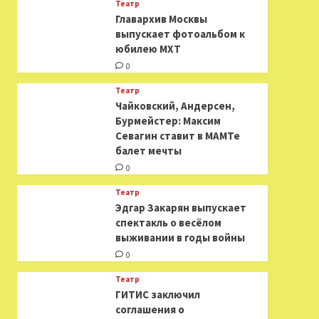
Театр
​​Главархив Москвы
выпускает фотоальбом к
юбилею МХТ
0
Театр
​​Чайковский, Андерсен,
Бурмейстер: Максим
Севагин ставит в МАМТе
балет мечты
0
Театр
Эдгар Закарян выпускает
спектакль о весёлом
выживании в годы войны
0
Театр
ГИТИС заключил
соглашения о