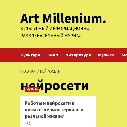
Перейти
Art Millenium.
к
содержимому
КУЛЬТУРНЫЙ ИНФОРМАЦИОННО-
РАЗВЛЕКАТЕЛЬНЫЙ ЖУРНАЛ.
Культура
Кино
Литература
Музыка
М
ГЛАВНАЯ
НЕЙРОСЕТИ
нейросети
Музыка
Роботы и нейросети в
музыке: чёрное зеркало в
реальной жизни?
0