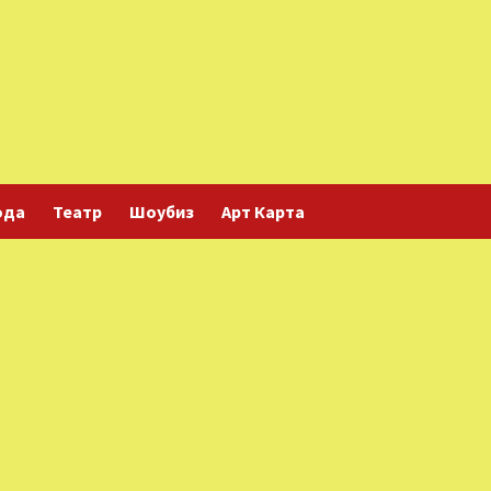
ода
Театр
Шоубиз
Арт Карта