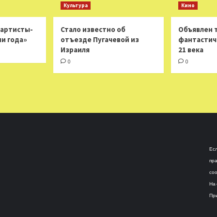
Культура
Кино
 артисты-
Стало известно об
Объявлен 
ни года»
отъезде Пугачевой из
фантастич
Израиля
21 века
0
0
Есл
пра
соо
На 
При