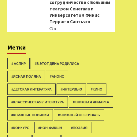
сотрудничестве с Большим
театром Сенегала и
Университетом Финис
Террае в Сантьяго
0
Метки
# АСПИР
#В ЭТОТ ДЕНЬ РОДИЛИСЬ
#ЯСНАЯ ПОЛЯНА
#АНОНС
#ДЕТСКАЯ ЛИТЕРАТУРА
#ИНТЕРВЬЮ
#КИНО
#КЛАССИЧЕСКАЯ ЛИТЕРАТУРА
#КНИЖНАЯ ЯРМАРКА
#КНИЖНЫЕ НОВИНКИ
#КНИЖНЫЙ ФЕСТИВАЛЬ
#КОНКУРС
#НОН-ФИКШН
#ПОЭЗИЯ