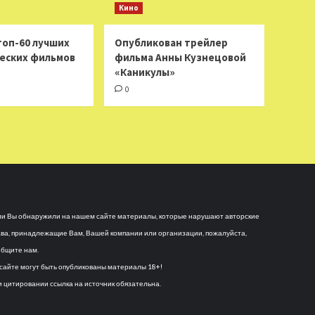
Кино
топ-60 лучших
Опубликован трейлер
еских фильмов
фильма Анны Кузнецовой
«Каникулы»
0
и Вы обнаружили на нашем сайте материалы, которые нарушают авторские
ва, принадлежащие Вам, Вашей компании или организации, пожалуйста,
бщите нам.
сайте могут быть опубликованы материалы 18+!
 цитировании ссылка на источник обязательна.