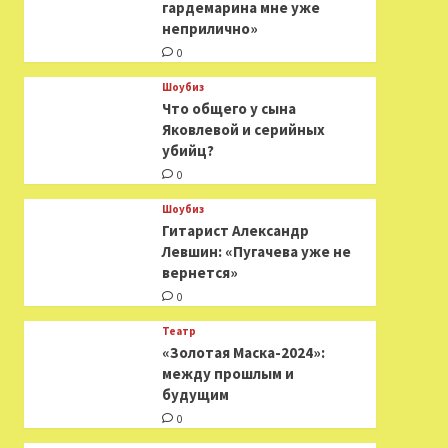
гардемарина мне уже
неприлично»
0
Шоубиз
Что общего у сына
Яковлевой и серийных
убийц?
0
Шоубиз
Гитарист Александр
Левшин: «Пугачева уже не
вернется»
0
Театр
«Золотая Маска-2024»:
между прошлым и
будущим
0