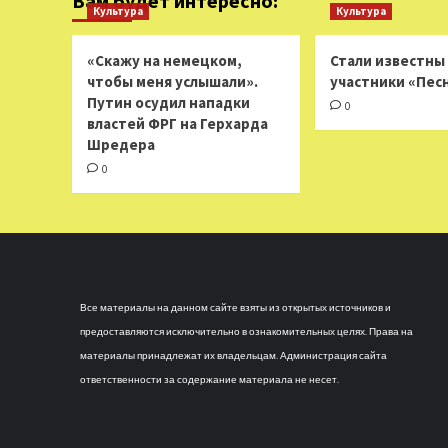
Вам будет интересно:
Культура
Культура
«Скажу на немецком,
Стали известны
чтобы меня услышали».
участники «Пес
Путин осудил нападки
0
властей ФРГ на Герхарда
Шредера
0
Все материалы на данном сайте взяты из открытых источников и
предоставляются исключительно в ознакомительных целях. Права на
материалы принадлежат их владельцам. Администрация сайта
ответственности за содержание материала не несет.