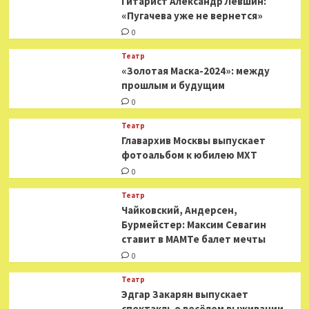
Гитарист Александр Левшин:
«Пугачева уже не вернется»
0
Театр
«Золотая Маска-2024»: между
прошлым и будущим
0
Театр
​​Главархив Москвы выпускает
фотоальбом к юбилею МХТ
0
Театр
​​Чайковский, Андерсен,
Бурмейстер: Максим Севагин
ставит в МАМТе балет мечты
0
Театр
Эдгар Закарян выпускает
спектакль о весёлом выживании