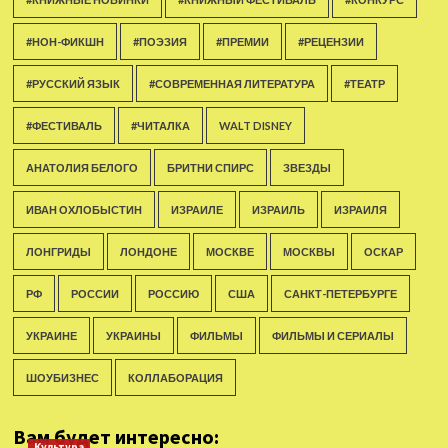
#НОН-ФИКШН
#ПОЭЗИЯ
#ПРЕМИИ
#РЕЦЕНЗИИ
#РУССКИЙ ЯЗЫК
#СОВРЕМЕННАЯ ЛИТЕРАТУРА
#ТЕАТР
#ФЕСТИВАЛЬ
#ЧИТАЛКА
WALT DISNEY
АНАТОЛИЯ БЕЛОГО
БРИТНИ СПИРС
ЗВЕЗДЫ
ИВАН ОХЛОБЫСТИН
ИЗРАИЛЕ
ИЗРАИЛЬ
ИЗРАИЛЯ
ЛОНГРИДЫ
ЛОНДОНЕ
МОСКВЕ
МОСКВЫ
ОСКАР
РФ
РОССИИ
РОССИЮ
США
САНКТ-ПЕТЕРБУРГЕ
УКРАИНЕ
УКРАИНЫ
ФИЛЬМЫ
ФИЛЬМЫ И СЕРИАЛЫ
ШОУБИЗНЕС
КОЛЛАБОРАЦИЯ
Вам будет интересно:
Культура