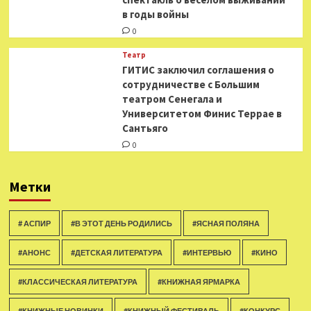
в годы войны
0
Театр
ГИТИС заключил соглашения о
сотрудничестве с Большим
театром Сенегала и
Университетом Финис Террае в
Сантьяго
0
Метки
# АСПИР
#В ЭТОТ ДЕНЬ РОДИЛИСЬ
#ЯСНАЯ ПОЛЯНА
#АНОНС
#ДЕТСКАЯ ЛИТЕРАТУРА
#ИНТЕРВЬЮ
#КИНО
#КЛАССИЧЕСКАЯ ЛИТЕРАТУРА
#КНИЖНАЯ ЯРМАРКА
#КНИЖНЫЕ НОВИНКИ
#КНИЖНЫЙ ФЕСТИВАЛЬ
#КОНКУРС