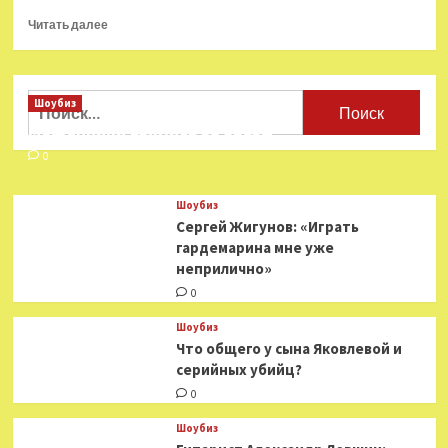
Прочитать
Читать далее
больше
о
Наследие
Хоя:
Найти:
Шоубиз
группы,
Мошенники взялись за звезд
вдохновлявшиеся
«Сектором
0
газа»
Шоубиз
Сергей Жигунов: «Играть
гардемарина мне уже
неприлично»
0
Шоубиз
Что общего у сына Яковлевой и
серийных убийц?
0
Шоубиз