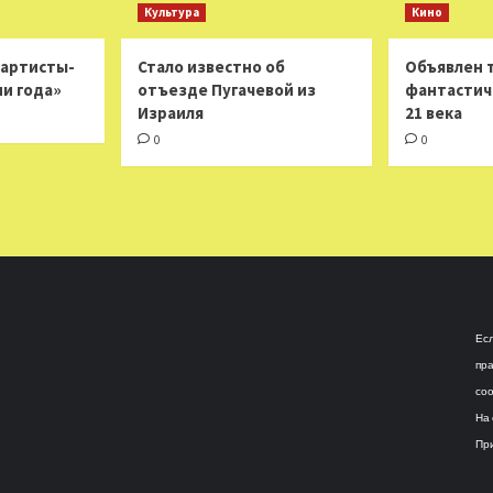
Культура
Кино
 артисты-
Стало известно об
Объявлен 
ни года»
отъезде Пугачевой из
фантастич
Израиля
21 века
0
0
Есл
пра
соо
На 
При