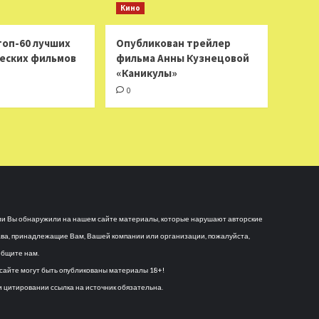
Кино
топ-60 лучших
Опубликован трейлер
еских фильмов
фильма Анны Кузнецовой
«Каникулы»
0
и Вы обнаружили на нашем сайте материалы, которые нарушают авторские
ва, принадлежащие Вам, Вашей компании или организации, пожалуйста,
бщите нам.
сайте могут быть опубликованы материалы 18+!
 цитировании ссылка на источник обязательна.