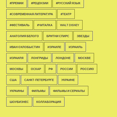
#ПРЕМИИ
#РЕЦЕНЗИИ
#РУССКИЙ ЯЗЫК
#СОВРЕМЕННАЯ ЛИТЕРАТУРА
#ТЕАТР
#ФЕСТИВАЛЬ
#ЧИТАЛКА
WALT DISNEY
АНАТОЛИЯ БЕЛОГО
БРИТНИ СПИРС
ЗВЕЗДЫ
ИВАН ОХЛОБЫСТИН
ИЗРАИЛЕ
ИЗРАИЛЬ
ИЗРАИЛЯ
ЛОНГРИДЫ
ЛОНДОНЕ
МОСКВЕ
МОСКВЫ
ОСКАР
РФ
РОССИИ
РОССИЮ
США
САНКТ-ПЕТЕРБУРГЕ
УКРАИНЕ
УКРАИНЫ
ФИЛЬМЫ
ФИЛЬМЫ И СЕРИАЛЫ
ШОУБИЗНЕС
КОЛЛАБОРАЦИЯ