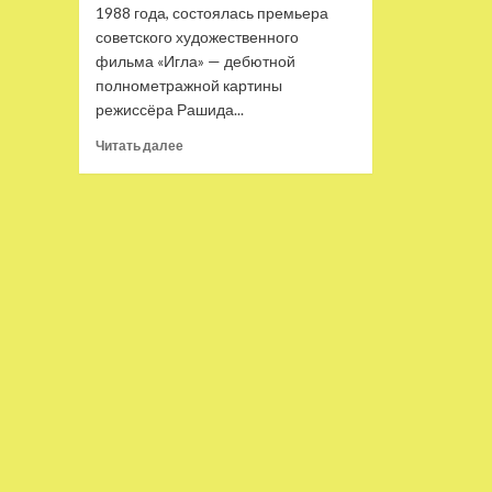
1988 года, состоялась премьера
советского художественного
фильма «Игла» — дебютной
полнометражной картины
режиссёра Рашида...
Прочитать
Читать далее
больше
о
35 лет
назад
вышел
фильм
«Игла»
с Виктором
Цоем