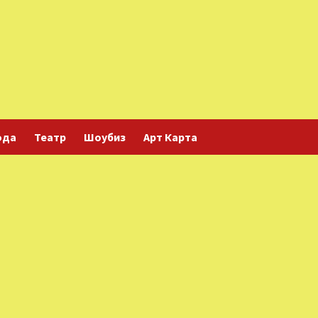
ода
Театр
Шоубиз
Арт Карта