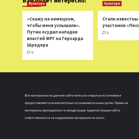
Вам будет интересно:
Культура
Культура
«Скажу на немецком,
Стали известны
чтобы меня услышали».
участники «Пес
Путин осудил нападки
0
властей ФРГ на Герхарда
Шредера
0
Все материалы на данном сайте взяты из открытых источников и
предоставляются исключительно в ознакомительных целях. Права на
материалы принадлежат их владельцам. Администрация сайта
ответственности за содержание материала не несет.