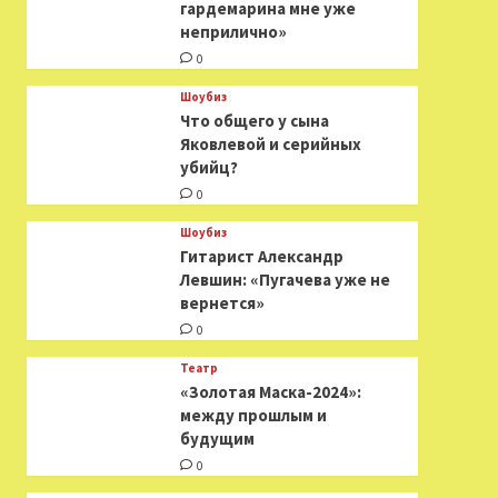
гардемарина мне уже
неприлично»
0
Шоубиз
Что общего у сына
Яковлевой и серийных
убийц?
0
Шоубиз
Гитарист Александр
Левшин: «Пугачева уже не
вернется»
0
Театр
«Золотая Маска-2024»:
между прошлым и
будущим
0