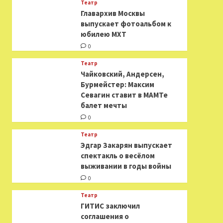
Театр
​​Главархив Москвы
выпускает фотоальбом к
юбилею МХТ
0
Театр
​​Чайковский, Андерсен,
Бурмейстер: Максим
Севагин ставит в МАМТе
балет мечты
0
Театр
Эдгар Закарян выпускает
спектакль о весёлом
выживании в годы войны
0
Театр
ГИТИС заключил
соглашения о