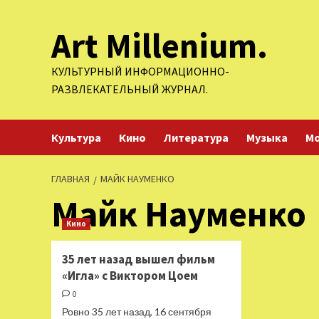
Перейти
Art Millenium.
к
содержимому
КУЛЬТУРНЫЙ ИНФОРМАЦИОННО-
РАЗВЛЕКАТЕЛЬНЫЙ ЖУРНАЛ.
Культура
Кино
Литература
Музыка
М
ГЛАВНАЯ
МАЙК НАУМЕНКО
Майк Науменко
Кино
35 лет назад вышел фильм
«Игла» с Виктором Цоем
0
Ровно 35 лет назад, 16 сентября