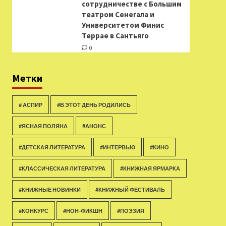
сотрудничестве с Большим
театром Сенегала и
Университетом Финис
Террае в Сантьяго
0
Метки
# АСПИР
#В ЭТОТ ДЕНЬ РОДИЛИСЬ
#ЯСНАЯ ПОЛЯНА
#АНОНС
#ДЕТСКАЯ ЛИТЕРАТУРА
#ИНТЕРВЬЮ
#КИНО
#КЛАССИЧЕСКАЯ ЛИТЕРАТУРА
#КНИЖНАЯ ЯРМАРКА
#КНИЖНЫЕ НОВИНКИ
#КНИЖНЫЙ ФЕСТИВАЛЬ
#КОНКУРС
#НОН-ФИКШН
#ПОЭЗИЯ