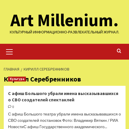
Перейти
Art Millenium.
к
содержимому
КУЛЬТУРНЫЙ ИНФОРМАЦИОННО-РАЗВЛЕКАТЕЛЬНЫЙ ЖУРНАЛ.
Основное
меню
ГЛАВНАЯ
КИРИЛЛ СЕРЕБРЕННИКОВ
Кирилл Серебренников
Культура
С афиш Большого убрали имена высказывавшихся
о СВО создателей спектаклей
0
С афиш Большого театра убрали имена высказывавшихся о
СВО создателей постановок Фото: Владимир Вяткин / РИА
НовостиС афиш Государственного академического...