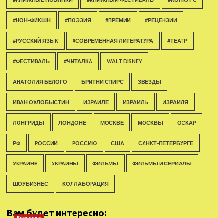
#НОН-ФИКШН
#ПОЭЗИЯ
#ПРЕМИИ
#РЕЦЕНЗИИ
#РУССКИЙ ЯЗЫК
#СОВРЕМЕННАЯ ЛИТЕРАТУРА
#ТЕАТР
#ФЕСТИВАЛЬ
#ЧИТАЛКА
WALT DISNEY
АНАТОЛИЯ БЕЛОГО
БРИТНИ СПИРС
ЗВЕЗДЫ
ИВАН ОХЛОБЫСТИН
ИЗРАИЛЕ
ИЗРАИЛЬ
ИЗРАИЛЯ
ЛОНГРИДЫ
ЛОНДОНЕ
МОСКВЕ
МОСКВЫ
ОСКАР
РФ
РОССИИ
РОССИЮ
США
САНКТ-ПЕТЕРБУРГЕ
УКРАИНЕ
УКРАИНЫ
ФИЛЬМЫ
ФИЛЬМЫ И СЕРИАЛЫ
ШОУБИЗНЕС
КОЛЛАБОРАЦИЯ
Вам будет интересно:
Культура