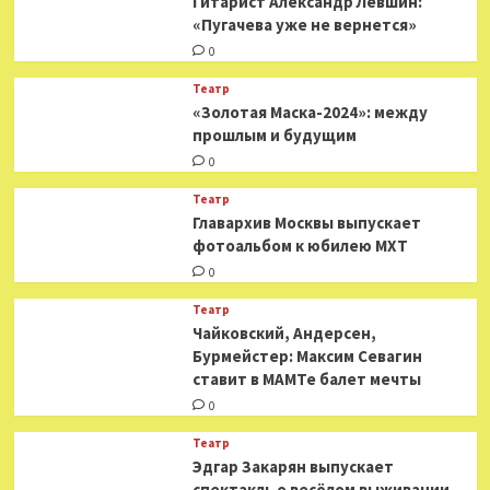
Гитарист Александр Левшин:
«Пугачева уже не вернется»
0
Театр
«Золотая Маска-2024»: между
прошлым и будущим
0
Театр
​​Главархив Москвы выпускает
фотоальбом к юбилею МХТ
0
Театр
​​Чайковский, Андерсен,
Бурмейстер: Максим Севагин
ставит в МАМТе балет мечты
0
Театр
Эдгар Закарян выпускает
спектакль о весёлом выживании