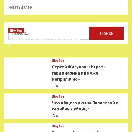
Прочитать
Читать далее
больше
о
С
афиш
Найти:
Шоубиз
Большого
Мошенники взялись за звезд
убрали
имена
0
высказывавшихся
о
Шоубиз
СВО
Сергей Жигунов: «Играть
создателей
гардемарина мне уже
спектаклей
неприлично»
0
Шоубиз
Что общего у сына Яковлевой и
серийных убийц?
0
Шоубиз