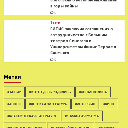
в годы войны
0
Театр
ГИТИС заключил соглашения о
сотрудничестве с Большим
театром Сенегала и
Университетом Финис Террае в
Сантьяго
0
Метки
# АСПИР
#В ЭТОТ ДЕНЬ РОДИЛИСЬ
#ЯСНАЯ ПОЛЯНА
#АНОНС
#ДЕТСКАЯ ЛИТЕРАТУРА
#ИНТЕРВЬЮ
#КИНО
#КЛАССИЧЕСКАЯ ЛИТЕРАТУРА
#КНИЖНАЯ ЯРМАРКА
#КНИЖНЫЕ НОВИНКИ
#КНИЖНЫЙ ФЕСТИВАЛЬ
#КОНКУРС