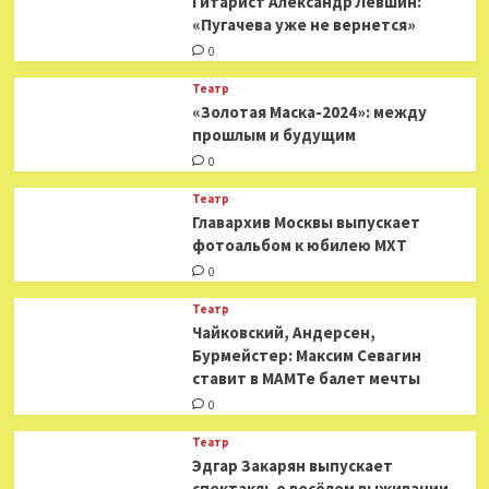
Гитарист Александр Левшин:
«Пугачева уже не вернется»
0
Театр
«Золотая Маска-2024»: между
прошлым и будущим
0
Театр
​​Главархив Москвы выпускает
фотоальбом к юбилею МХТ
0
Театр
​​Чайковский, Андерсен,
Бурмейстер: Максим Севагин
ставит в МАМТе балет мечты
0
Театр
Эдгар Закарян выпускает
спектакль о весёлом выживании