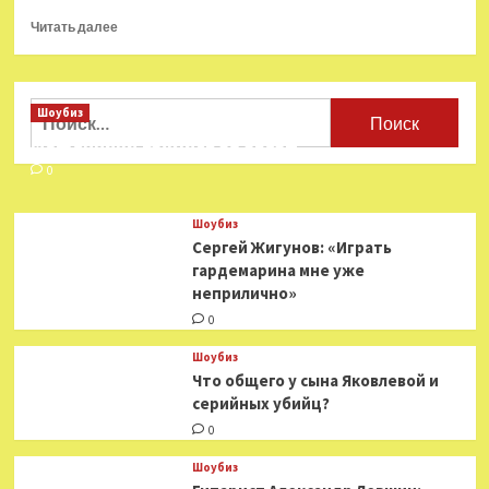
Прочитать
Читать далее
больше
о
«Убийцы
цветочной
Найти:
Шоубиз
луны»
Мошенники взялись за звезд
с Ди Каприо
стартовали
0
с $ 9,4
млн
Шоубиз
в США
Сергей Жигунов: «Играть
гардемарина мне уже
неприлично»
0
Шоубиз
Что общего у сына Яковлевой и
серийных убийц?
0
Шоубиз