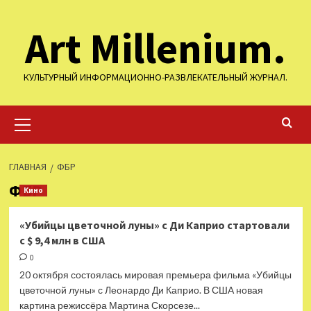
Перейти
Art Millenium.
к
содержимому
КУЛЬТУРНЫЙ ИНФОРМАЦИОННО-РАЗВЛЕКАТЕЛЬНЫЙ ЖУРНАЛ.
Основное
меню
ГЛАВНАЯ
ФБР
ФБР
Кино
«Убийцы цветочной луны» с Ди Каприо стартовали
с $ 9,4 млн в США
0
20 октября состоялась мировая премьера фильма «Убийцы
цветочной луны» с Леонардо Ди Каприо. В США новая
картина режиссёра Мартина Скорсезе...