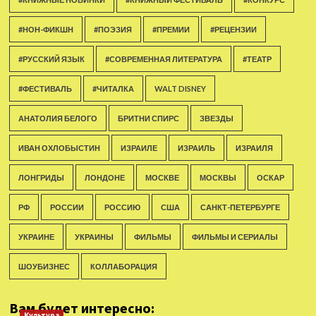
#НОН-ФИКШН
#ПОЭЗИЯ
#ПРЕМИИ
#РЕЦЕНЗИИ
#РУССКИЙ ЯЗЫК
#СОВРЕМЕННАЯ ЛИТЕРАТУРА
#ТЕАТР
#ФЕСТИВАЛЬ
#ЧИТАЛКА
WALT DISNEY
АНАТОЛИЯ БЕЛОГО
БРИТНИ СПИРС
ЗВЕЗДЫ
ИВАН ОХЛОБЫСТИН
ИЗРАИЛЕ
ИЗРАИЛЬ
ИЗРАИЛЯ
ЛОНГРИДЫ
ЛОНДОНЕ
МОСКВЕ
МОСКВЫ
ОСКАР
РФ
РОССИИ
РОССИЮ
США
САНКТ-ПЕТЕРБУРГЕ
УКРАИНЕ
УКРАИНЫ
ФИЛЬМЫ
ФИЛЬМЫ И СЕРИАЛЫ
ШОУБИЗНЕС
КОЛЛАБОРАЦИЯ
Вам будет интересно:
Культура