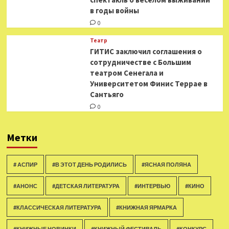
в годы войны
0
Театр
ГИТИС заключил соглашения о
сотрудничестве с Большим
театром Сенегала и
Университетом Финис Террае в
Сантьяго
0
Метки
# АСПИР
#В ЭТОТ ДЕНЬ РОДИЛИСЬ
#ЯСНАЯ ПОЛЯНА
#АНОНС
#ДЕТСКАЯ ЛИТЕРАТУРА
#ИНТЕРВЬЮ
#КИНО
#КЛАССИЧЕСКАЯ ЛИТЕРАТУРА
#КНИЖНАЯ ЯРМАРКА
#КНИЖНЫЕ НОВИНКИ
#КНИЖНЫЙ ФЕСТИВАЛЬ
#КОНКУРС