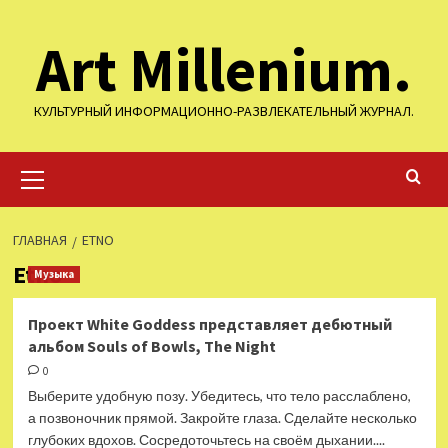
Перейти
Art Millenium.
к
содержимому
КУЛЬТУРНЫЙ ИНФОРМАЦИОННО-РАЗВЛЕКАТЕЛЬНЫЙ ЖУРНАЛ.
Основное
меню
ГЛАВНАЯ
ETNO
Etno
Музыка
Проект White Goddess представляет дебютный
альбом Souls of Bowls, The Night
0
Выберите удобную позу. Убедитесь, что тело расслаблено,
а позвоночник прямой. Закройте глаза. Сделайте несколько
глубоких вдохов. Сосредоточьтесь на своём дыхании....