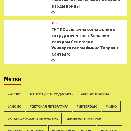
в годы войны
0
Театр
ГИТИС заключил соглашения о
сотрудничестве с Большим
театром Сенегала и
Университетом Финис Террае в
Сантьяго
0
Метки
# АСПИР
#В ЭТОТ ДЕНЬ РОДИЛИСЬ
#ЯСНАЯ ПОЛЯНА
#АНОНС
#ДЕТСКАЯ ЛИТЕРАТУРА
#ИНТЕРВЬЮ
#КИНО
#КЛАССИЧЕСКАЯ ЛИТЕРАТУРА
#КНИЖНАЯ ЯРМАРКА
#КНИЖНЫЕ НОВИНКИ
#КНИЖНЫЙ ФЕСТИВАЛЬ
#КОНКУРС