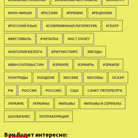
#НОН-ФИКШН
#ПОЭЗИЯ
#ПРЕМИИ
#РЕЦЕНЗИИ
#РУССКИЙ ЯЗЫК
#СОВРЕМЕННАЯ ЛИТЕРАТУРА
#ТЕАТР
#ФЕСТИВАЛЬ
#ЧИТАЛКА
WALT DISNEY
АНАТОЛИЯ БЕЛОГО
БРИТНИ СПИРС
ЗВЕЗДЫ
ИВАН ОХЛОБЫСТИН
ИЗРАИЛЕ
ИЗРАИЛЬ
ИЗРАИЛЯ
ЛОНГРИДЫ
ЛОНДОНЕ
МОСКВЕ
МОСКВЫ
ОСКАР
РФ
РОССИИ
РОССИЮ
США
САНКТ-ПЕТЕРБУРГЕ
УКРАИНЕ
УКРАИНЫ
ФИЛЬМЫ
ФИЛЬМЫ И СЕРИАЛЫ
ШОУБИЗНЕС
КОЛЛАБОРАЦИЯ
Вам будет интересно:
Культура