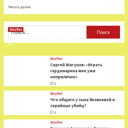
Прочитать
Читать далее
больше
о
Проект
White
Найти:
Шоубиз
Goddess
Мошенники взялись за звезд
представляет
дебютный
0
альбом
Souls
Шоубиз
of
Сергей Жигунов: «Играть
Bowls,
гардемарина мне уже
The
неприлично»
Night
0
Шоубиз
Что общего у сына Яковлевой и
серийных убийц?
0
Шоубиз