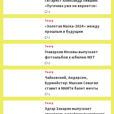
Гитарист Александр Левшин:
«Пугачева уже не вернется»
0
Театр
«Золотая Маска-2024»: между
прошлым и будущим
0
Театр
​​Главархив Москвы выпускает
фотоальбом к юбилею МХТ
0
Театр
​​Чайковский, Андерсен,
Бурмейстер: Максим Севагин
ставит в МАМТе балет мечты
0
Театр
Эдгар Закарян выпускает
спектакль о весёлом выживании