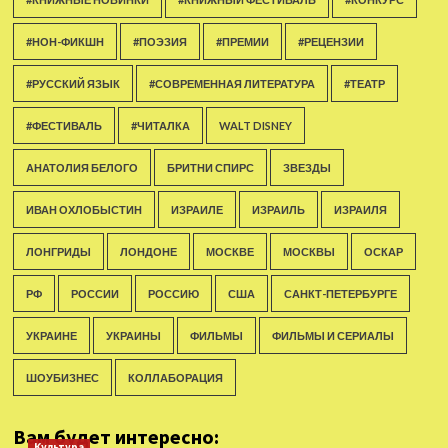
#НОН-ФИКШН
#ПОЭЗИЯ
#ПРЕМИИ
#РЕЦЕНЗИИ
#РУССКИЙ ЯЗЫК
#СОВРЕМЕННАЯ ЛИТЕРАТУРА
#ТЕАТР
#ФЕСТИВАЛЬ
#ЧИТАЛКА
WALT DISNEY
АНАТОЛИЯ БЕЛОГО
БРИТНИ СПИРС
ЗВЕЗДЫ
ИВАН ОХЛОБЫСТИН
ИЗРАИЛЕ
ИЗРАИЛЬ
ИЗРАИЛЯ
ЛОНГРИДЫ
ЛОНДОНЕ
МОСКВЕ
МОСКВЫ
ОСКАР
РФ
РОССИИ
РОССИЮ
США
САНКТ-ПЕТЕРБУРГЕ
УКРАИНЕ
УКРАИНЫ
ФИЛЬМЫ
ФИЛЬМЫ И СЕРИАЛЫ
ШОУБИЗНЕС
КОЛЛАБОРАЦИЯ
Вам будет интересно:
Культура