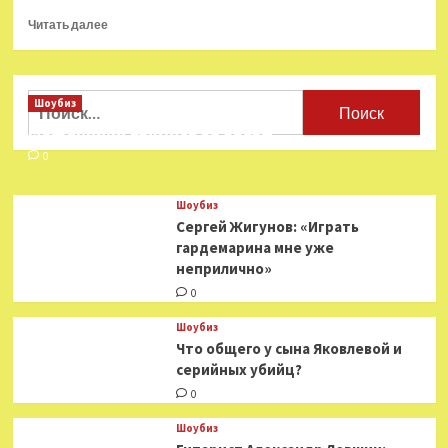
Прочитать
Читать далее
больше
о
В
Переделкине
Найти:
Шоубиз
устроят
Мошенники взялись за звезд
«РЕШэто»
—
0
Год
Литературы
Шоубиз
Сергей Жигунов: «Играть
гардемарина мне уже
неприлично»
0
Шоубиз
Что общего у сына Яковлевой и
серийных убийц?
0
Шоубиз