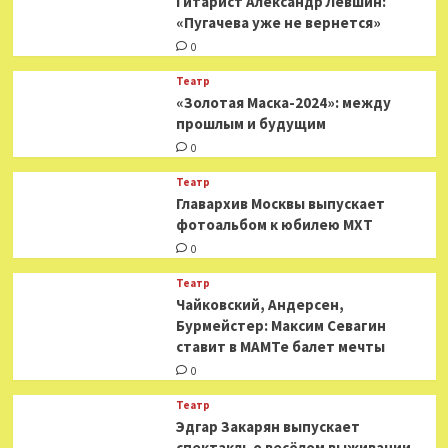
Гитарист Александр Левшин:
«Пугачева уже не вернется»
0
Театр
«Золотая Маска-2024»: между
прошлым и будущим
0
Театр
​​Главархив Москвы выпускает
фотоальбом к юбилею МХТ
0
Театр
​​Чайковский, Андерсен,
Бурмейстер: Максим Севагин
ставит в МАМТе балет мечты
0
Театр
Эдгар Закарян выпускает
спектакль о весёлом выживании