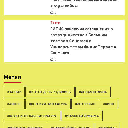
в годы войны
0
Театр
ГИТИС заключил соглашения о
сотрудничестве с Большим
театром Сенегала и
Университетом Финис Террае в
Сантьяго
0
Метки
# АСПИР
#В ЭТОТ ДЕНЬ РОДИЛИСЬ
#ЯСНАЯ ПОЛЯНА
#АНОНС
#ДЕТСКАЯ ЛИТЕРАТУРА
#ИНТЕРВЬЮ
#КИНО
#КЛАССИЧЕСКАЯ ЛИТЕРАТУРА
#КНИЖНАЯ ЯРМАРКА
#КНИЖНЫЕ НОВИНКИ
#КНИЖНЫЙ ФЕСТИВАЛЬ
#КОНКУРС