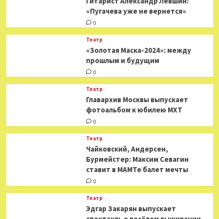
Гитарист Александр Левшин:
«Пугачева уже не вернется»
0
Театр
«Золотая Маска-2024»: между
прошлым и будущим
0
Театр
​​Главархив Москвы выпускает
фотоальбом к юбилею МХТ
0
Театр
​​Чайковский, Андерсен,
Бурмейстер: Максим Севагин
ставит в МАМТе балет мечты
0
Театр
Эдгар Закарян выпускает
спектакль о весёлом выживании