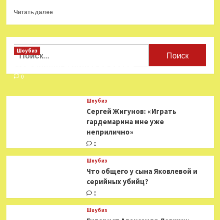
Прочитать
Читать далее
больше
о
Какие
реальные
Найти:
Шоубиз
истории
Мошенники взялись за звезд
легли
в основу
0
фильма
«Вокзал
Шоубиз
для
Сергей Жигунов: «Играть
двоих»
гардемарина мне уже
неприлично»
0
Шоубиз
Что общего у сына Яковлевой и
серийных убийц?
0
Шоубиз