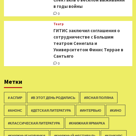
в годы войны
0
Театр
ГИТИС заключил соглашения о
сотрудничестве с Большим
театром Сенегала и
Университетом Финис Террае в
Сантьяго
0
Метки
# АСПИР
#В ЭТОТ ДЕНЬ РОДИЛИСЬ
#ЯСНАЯ ПОЛЯНА
#АНОНС
#ДЕТСКАЯ ЛИТЕРАТУРА
#ИНТЕРВЬЮ
#КИНО
#КЛАССИЧЕСКАЯ ЛИТЕРАТУРА
#КНИЖНАЯ ЯРМАРКА
#КНИЖНЫЕ НОВИНКИ
#КНИЖНЫЙ ФЕСТИВАЛЬ
#КОНКУРС