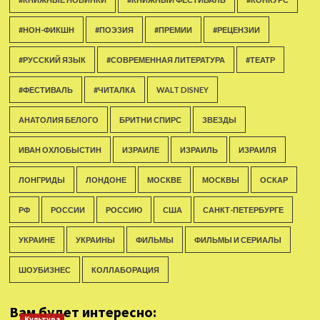
#НОН-ФИКШН
#ПОЭЗИЯ
#ПРЕМИИ
#РЕЦЕНЗИИ
#РУССКИЙ ЯЗЫК
#СОВРЕМЕННАЯ ЛИТЕРАТУРА
#ТЕАТР
#ФЕСТИВАЛЬ
#ЧИТАЛКА
WALT DISNEY
АНАТОЛИЯ БЕЛОГО
БРИТНИ СПИРС
ЗВЕЗДЫ
ИВАН ОХЛОБЫСТИН
ИЗРАИЛЕ
ИЗРАИЛЬ
ИЗРАИЛЯ
ЛОНГРИДЫ
ЛОНДОНЕ
МОСКВЕ
МОСКВЫ
ОСКАР
РФ
РОССИИ
РОССИЮ
США
САНКТ-ПЕТЕРБУРГЕ
УКРАИНЕ
УКРАИНЫ
ФИЛЬМЫ
ФИЛЬМЫ И СЕРИАЛЫ
ШОУБИЗНЕС
КОЛЛАБОРАЦИЯ
Вам будет интересно:
Культура