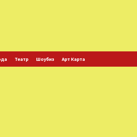
ода
Театр
Шоубиз
Арт Карта