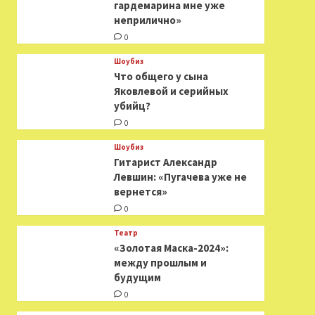
гардемарина мне уже
неприлично»
0
Шоубиз
Что общего у сына
Яковлевой и серийных
убийц?
0
Шоубиз
Гитарист Александр
Левшин: «Пугачева уже не
вернется»
0
Театр
«Золотая Маска-2024»:
между прошлым и
будущим
0