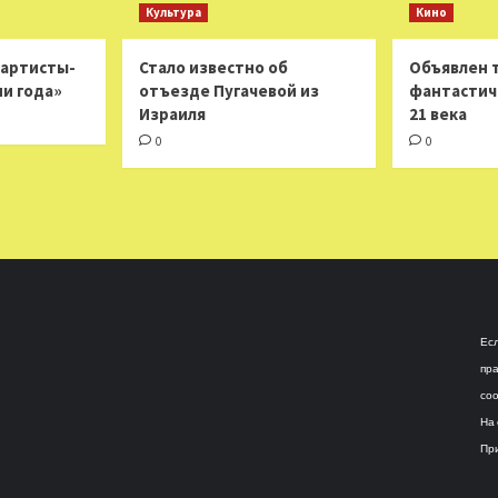
Культура
Кино
 артисты-
Стало известно об
Объявлен 
ни года»
отъезде Пугачевой из
фантастич
Израиля
21 века
0
0
Есл
пра
соо
На 
При