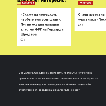
Вам будет интересно:
Культура
Культура
«Скажу на немецком,
Стали известны
чтобы меня услышали».
участники «Пес
Путин осудил нападки
0
властей ФРГ на Герхарда
Шредера
0
Все материалы на данном сайте взяты из открытых источников и
предоставляются исключительно в ознакомительных целях. Права на
материалы принадлежат их владельцам. Администрация сайта
ответственности за содержание материала не несет.