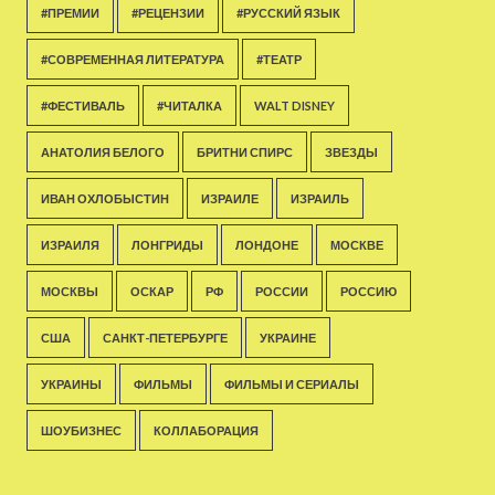
#ПРЕМИИ
#РЕЦЕНЗИИ
#РУССКИЙ ЯЗЫК
#СОВРЕМЕННАЯ ЛИТЕРАТУРА
#ТЕАТР
#ФЕСТИВАЛЬ
#ЧИТАЛКА
WALT DISNEY
АНАТОЛИЯ БЕЛОГО
БРИТНИ СПИРС
ЗВЕЗДЫ
ИВАН ОХЛОБЫСТИН
ИЗРАИЛЕ
ИЗРАИЛЬ
ИЗРАИЛЯ
ЛОНГРИДЫ
ЛОНДОНЕ
МОСКВЕ
МОСКВЫ
ОСКАР
РФ
РОССИИ
РОССИЮ
США
САНКТ-ПЕТЕРБУРГЕ
УКРАИНЕ
УКРАИНЫ
ФИЛЬМЫ
ФИЛЬМЫ И СЕРИАЛЫ
ШОУБИЗНЕС
КОЛЛАБОРАЦИЯ