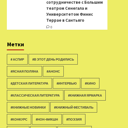
сотрудничестве с Большим
театром Сенегала и
Университетом Финис
Террае в Сантьяго
0
Метки
# АСПИР
#В ЭТОТ ДЕНЬ РОДИЛИСЬ
#ЯСНАЯ ПОЛЯНА
#АНОНС
#ДЕТСКАЯ ЛИТЕРАТУРА
#ИНТЕРВЬЮ
#КИНО
#КЛАССИЧЕСКАЯ ЛИТЕРАТУРА
#КНИЖНАЯ ЯРМАРКА
#КНИЖНЫЕ НОВИНКИ
#КНИЖНЫЙ ФЕСТИВАЛЬ
#КОНКУРС
#НОН-ФИКШН
#ПОЭЗИЯ