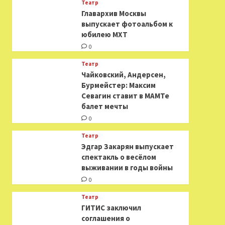
Театр
​​Главархив Москвы
выпускает фотоальбом к
юбилею МХТ
0
Театр
​​Чайковский, Андерсен,
Бурмейстер: Максим
Севагин ставит в МАМТе
балет мечты
0
Театр
Эдгар Закарян выпускает
спектакль о весёлом
выживании в годы войны
0
Театр
ГИТИС заключил
соглашения о