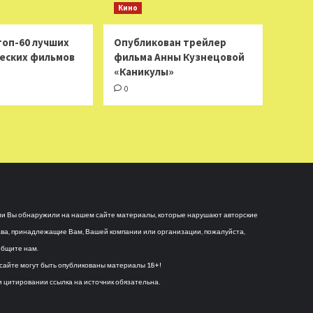
Кино
топ-60 лучших
Опубликован трейлер
еских фильмов
фильма Анны Кузнецовой
«Каникулы»
0
и Вы обнаружили на нашем сайте материалы, которые нарушают авторские
ва, принадлежащие Вам, Вашей компании или организации, пожалуйста,
бщите нам.
сайте могут быть опубликованы материалы 18+!
 цитировании ссылка на источник обязательна.