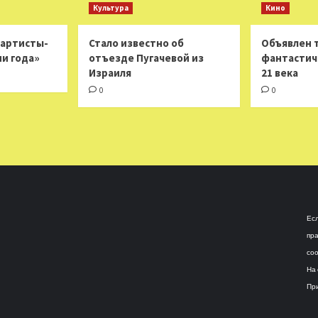
Культура
Кино
 артисты-
Стало известно об
Объявлен 
ни года»
отъезде Пугачевой из
фантастич
Израиля
21 века
0
0
Есл
пра
соо
На 
При