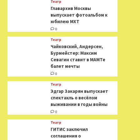
Театр
​​Главархив Москвы
выпускает фотоальбом к
юбилею МХТ
0
Театр
​​Чайковский, Андерсен,
Бурмейстер: Максим
Севагин ставит в МАМТе
балет мечты
0
Театр
Эдгар Закарян выпускает
спектакль о весёлом
выживании в годы войны
0
Театр
ГИТИС заключил
соглашения о