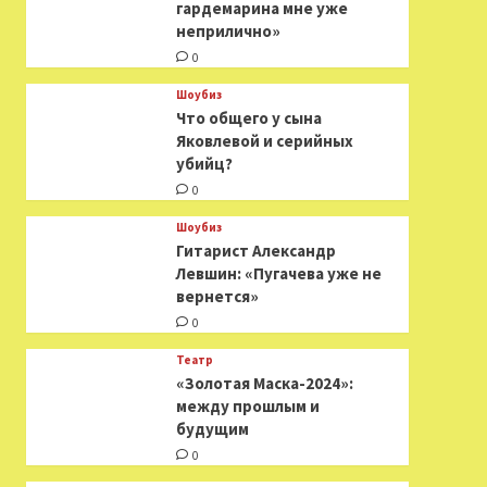
гардемарина мне уже
неприлично»
0
Шоубиз
Что общего у сына
Яковлевой и серийных
убийц?
0
Шоубиз
Гитарист Александр
Левшин: «Пугачева уже не
вернется»
0
Театр
«Золотая Маска-2024»:
между прошлым и
будущим
0