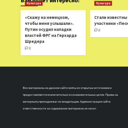
Вам будет интересно:
Культура
Культура
«Скажу на немецком,
Стали известны
чтобы меня услышали».
участники «Пес
Путин осудил нападки
0
властей ФРГ на Герхарда
Шредера
0
Все материалы на данном сайте взяты из открытых источников и
предоставляются исключительно в ознакомительных целях. Права на
материалы принадлежат их владельцам. Администрация сайта
ответственности за содержание материала не несет.