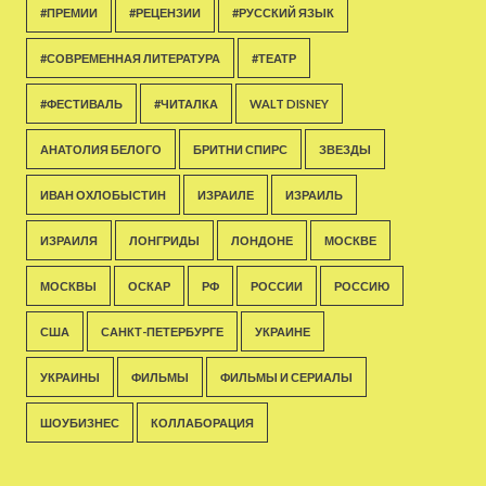
#ПРЕМИИ
#РЕЦЕНЗИИ
#РУССКИЙ ЯЗЫК
#СОВРЕМЕННАЯ ЛИТЕРАТУРА
#ТЕАТР
#ФЕСТИВАЛЬ
#ЧИТАЛКА
WALT DISNEY
АНАТОЛИЯ БЕЛОГО
БРИТНИ СПИРС
ЗВЕЗДЫ
ИВАН ОХЛОБЫСТИН
ИЗРАИЛЕ
ИЗРАИЛЬ
ИЗРАИЛЯ
ЛОНГРИДЫ
ЛОНДОНЕ
МОСКВЕ
МОСКВЫ
ОСКАР
РФ
РОССИИ
РОССИЮ
США
САНКТ-ПЕТЕРБУРГЕ
УКРАИНЕ
УКРАИНЫ
ФИЛЬМЫ
ФИЛЬМЫ И СЕРИАЛЫ
ШОУБИЗНЕС
КОЛЛАБОРАЦИЯ