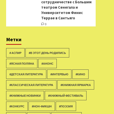
сотрудничестве с Большим
театром Сенегала и
Университетом Финис
Террае в Сантьяго
0
Метки
# АСПИР
#В ЭТОТ ДЕНЬ РОДИЛИСЬ
#ЯСНАЯ ПОЛЯНА
#АНОНС
#ДЕТСКАЯ ЛИТЕРАТУРА
#ИНТЕРВЬЮ
#КИНО
#КЛАССИЧЕСКАЯ ЛИТЕРАТУРА
#КНИЖНАЯ ЯРМАРКА
#КНИЖНЫЕ НОВИНКИ
#КНИЖНЫЙ ФЕСТИВАЛЬ
#КОНКУРС
#НОН-ФИКШН
#ПОЭЗИЯ