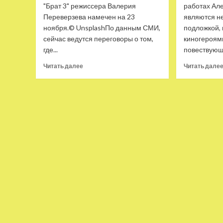
"Брат 3" режиссера Валерия
работах Ал
Переверзева намечен на 23
являются н
ноября.© UnsplashПо данным СМИ,
подложкой,
сейчас ведутся переговоры о том,
киногероям
где...
повествующи
Прочитать
Читать далее
Читать дале
больше
о
Что
известно
о новом
российском
фильме
«Брат
3»