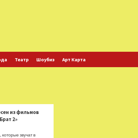
ода
Театр
Шоубиз
Арт Карта
есен из фильмов
«Брат 2»
 которые звучат в