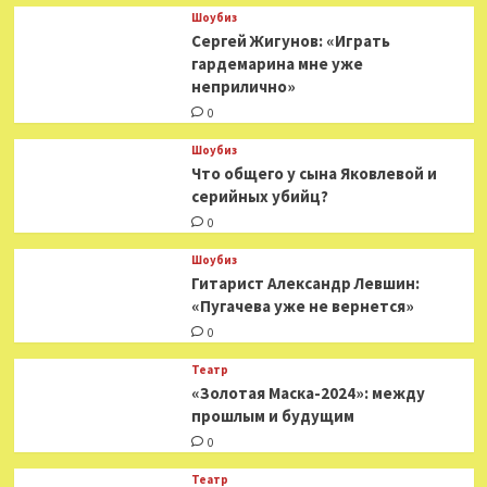
в роли
Шоубиз
Елизаветы
Сергей Жигунов: «Играть
I
гардемарина мне уже
неприлично»
0
Шоубиз
Что общего у сына Яковлевой и
серийных убийц?
0
Шоубиз
Гитарист Александр Левшин:
«Пугачева уже не вернется»
0
Театр
«Золотая Маска-2024»: между
прошлым и будущим
0
Театр