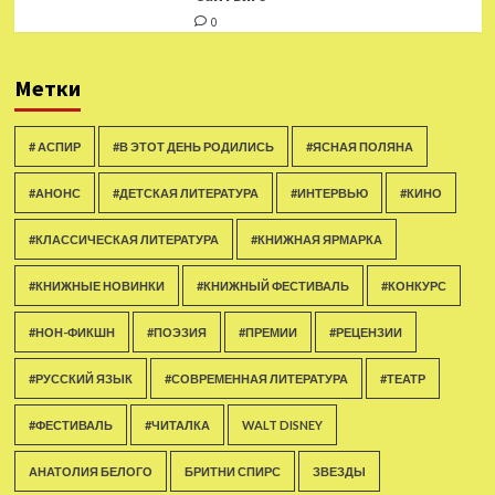
0
Метки
# АСПИР
#В ЭТОТ ДЕНЬ РОДИЛИСЬ
#ЯСНАЯ ПОЛЯНА
#АНОНС
#ДЕТСКАЯ ЛИТЕРАТУРА
#ИНТЕРВЬЮ
#КИНО
#КЛАССИЧЕСКАЯ ЛИТЕРАТУРА
#КНИЖНАЯ ЯРМАРКА
#КНИЖНЫЕ НОВИНКИ
#КНИЖНЫЙ ФЕСТИВАЛЬ
#КОНКУРС
#НОН-ФИКШН
#ПОЭЗИЯ
#ПРЕМИИ
#РЕЦЕНЗИИ
#РУССКИЙ ЯЗЫК
#СОВРЕМЕННАЯ ЛИТЕРАТУРА
#ТЕАТР
#ФЕСТИВАЛЬ
#ЧИТАЛКА
WALT DISNEY
АНАТОЛИЯ БЕЛОГО
БРИТНИ СПИРС
ЗВЕЗДЫ