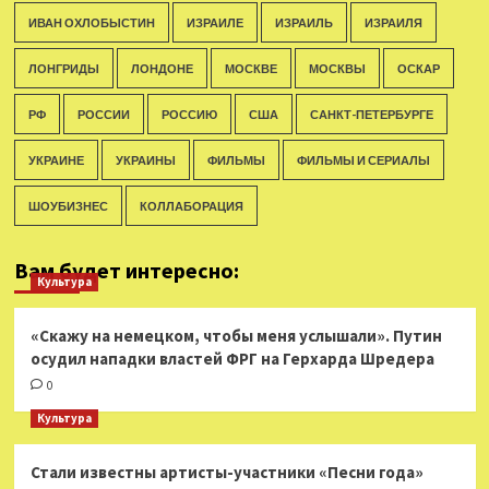
ИВАН ОХЛОБЫСТИН
ИЗРАИЛЕ
ИЗРАИЛЬ
ИЗРАИЛЯ
ЛОНГРИДЫ
ЛОНДОНЕ
МОСКВЕ
МОСКВЫ
ОСКАР
РФ
РОССИИ
РОССИЮ
США
САНКТ-ПЕТЕРБУРГЕ
УКРАИНЕ
УКРАИНЫ
ФИЛЬМЫ
ФИЛЬМЫ И СЕРИАЛЫ
ШОУБИЗНЕС
КОЛЛАБОРАЦИЯ
Вам будет интересно:
Культура
«Скажу на немецком, чтобы меня услышали». Путин
осудил нападки властей ФРГ на Герхарда Шредера
0
Культура
Стали известны артисты-участники «Песни года»