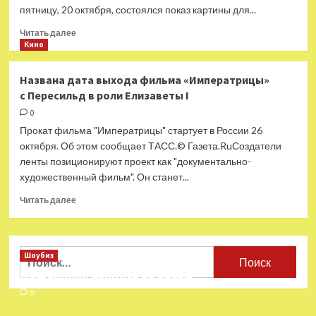
пятницу, 20 октября, состоялся показ картины для...
Прочитать
Читать далее
больше
Кино
о
«Сначала
Названа дата выхода фильма «Императрицы»
я испугалась.
с Пересильд в роли Елизаветы I
Императрица
— как
0
это
Прокат фильма "Императрицы" стартует в России 26
играть,
октября. Об этом сообщает ТАСС.© Газета.RuСоздатели
как
ленты позиционируют проект как "документально-
ею быть»:
художественный фильм". Он станет...
Юлия
Пересильд
Прочитать
Читать далее
рассказала
больше
о новом
о
фильме
Названа
дата
Найти:
Шоубиз
выхода
Мошенники взялись за звезд
фильма
«Императрицы»
0
с Пересильд