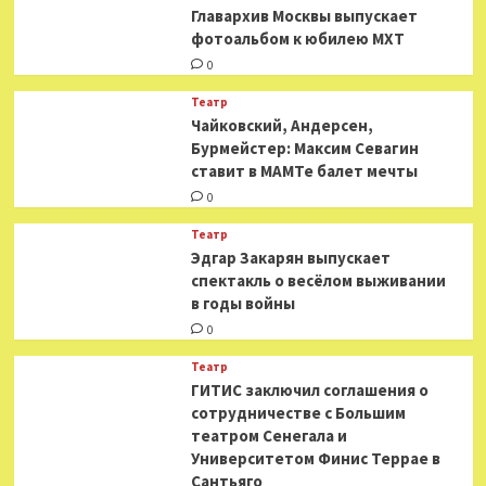
​​Главархив Москвы выпускает
фотоальбом к юбилею МХТ
0
Театр
​​Чайковский, Андерсен,
Бурмейстер: Максим Севагин
ставит в МАМТе балет мечты
0
Театр
Эдгар Закарян выпускает
спектакль о весёлом выживании
в годы войны
0
Театр
ГИТИС заключил соглашения о
сотрудничестве с Большим
театром Сенегала и
Университетом Финис Террае в
Сантьяго