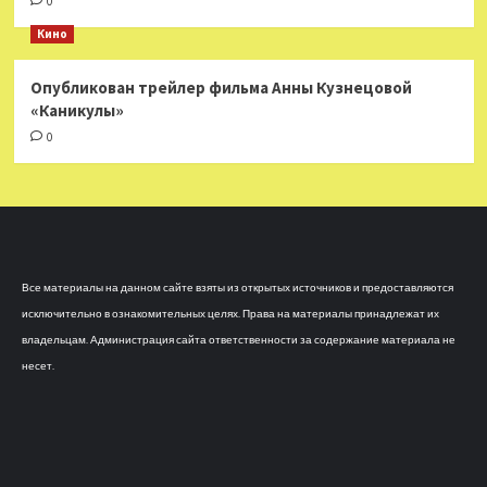
0
Кино
Опубликован трейлер фильма Анны Кузнецовой
«Каникулы»
0
Все материалы на данном сайте взяты из открытых источников и предоставляются
исключительно в ознакомительных целях. Права на материалы принадлежат их
владельцам. Администрация сайта ответственности за содержание материала не
несет.