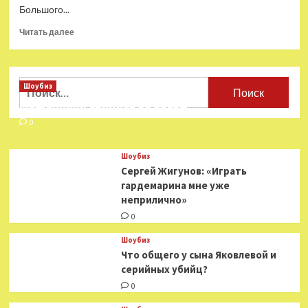
Большого...
Прочитать
Читать далее
больше
о
В
Петербурге
Найти:
Шоубиз
исчез
Мошенники взялись за звезд
режиссер
Большого
0
драматического
театра
Шоубиз
Сергей Жигунов: «Играть
гардемарина мне уже
неприлично»
0
Шоубиз
Что общего у сына Яковлевой и
серийных убийц?
0