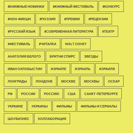
#КНИЖНЫЕ НОВИНКИ
#КНИЖНЫЙ ФЕСТИВАЛЬ
#КОНКУРС
#НОН-ФИКШН
#ПОЭЗИЯ
#ПРЕМИИ
#РЕЦЕНЗИИ
#РУССКИЙ ЯЗЫК
#СОВРЕМЕННАЯ ЛИТЕРАТУРА
#ТЕАТР
#ФЕСТИВАЛЬ
#ЧИТАЛКА
WALT DISNEY
АНАТОЛИЯ БЕЛОГО
БРИТНИ СПИРС
ЗВЕЗДЫ
ИВАН ОХЛОБЫСТИН
ИЗРАИЛЕ
ИЗРАИЛЬ
ИЗРАИЛЯ
ЛОНГРИДЫ
ЛОНДОНЕ
МОСКВЕ
МОСКВЫ
ОСКАР
РФ
РОССИИ
РОССИЮ
США
САНКТ-ПЕТЕРБУРГЕ
УКРАИНЕ
УКРАИНЫ
ФИЛЬМЫ
ФИЛЬМЫ И СЕРИАЛЫ
ШОУБИЗНЕС
КОЛЛАБОРАЦИЯ