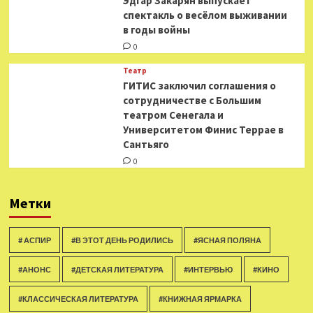
Эдгар Закарян выпускает
спектакль о весёлом выживании
в годы войны
0
Театр
ГИТИС заключил соглашения о
сотрудничестве с Большим
театром Сенегала и
Университетом Финис Террае в
Сантьяго
0
Метки
# АСПИР
#В ЭТОТ ДЕНЬ РОДИЛИСЬ
#ЯСНАЯ ПОЛЯНА
#АНОНС
#ДЕТСКАЯ ЛИТЕРАТУРА
#ИНТЕРВЬЮ
#КИНО
#КЛАССИЧЕСКАЯ ЛИТЕРАТУРА
#КНИЖНАЯ ЯРМАРКА