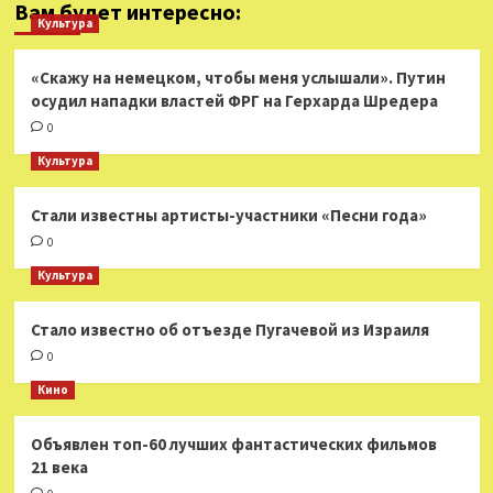
Вам будет интересно:
Культура
«Скажу на немецком, чтобы меня услышали». Путин
осудил нападки властей ФРГ на Герхарда Шредера
0
Культура
Стали известны артисты-участники «Песни года»
0
Культура
Стало известно об отъезде Пугачевой из Израиля
0
Кино
Объявлен топ-60 лучших фантастических фильмов
21 века