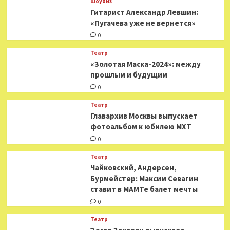
Шоубиз
Гитарист Александр Левшин:
«Пугачева уже не вернется»
0
Театр
«Золотая Маска-2024»: между
прошлым и будущим
0
Театр
​​Главархив Москвы выпускает
фотоальбом к юбилею МХТ
0
Театр
​​Чайковский, Андерсен,
Бурмейстер: Максим Севагин
ставит в МАМТе балет мечты
0
Театр