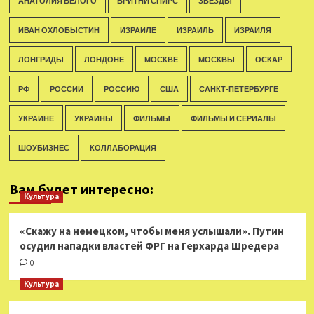
АНАТОЛИЯ БЕЛОГО
БРИТНИ СПИРС
ЗВЕЗДЫ
ИВАН ОХЛОБЫСТИН
ИЗРАИЛЕ
ИЗРАИЛЬ
ИЗРАИЛЯ
ЛОНГРИДЫ
ЛОНДОНЕ
МОСКВЕ
МОСКВЫ
ОСКАР
РФ
РОССИИ
РОССИЮ
США
САНКТ-ПЕТЕРБУРГЕ
УКРАИНЕ
УКРАИНЫ
ФИЛЬМЫ
ФИЛЬМЫ И СЕРИАЛЫ
ШОУБИЗНЕС
КОЛЛАБОРАЦИЯ
Вам будет интересно:
Культура
«Скажу на немецком, чтобы меня услышали». Путин
осудил нападки властей ФРГ на Герхарда Шредера
0
Культура