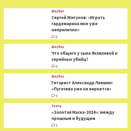
области
здоровья
Шоубиз
и
Сергей Жигунов: «Играть
медицины
гардемарина мне уже
«Здравомыслие»
неприлично»
—
Год
0
Литературы
Шоубиз
Что общего у сына Яковлевой и
серийных убийц?
0
Шоубиз
Гитарист Александр Левшин:
«Пугачева уже не вернется»
0
Театр
«Золотая Маска-2024»: между
прошлым и будущим
0