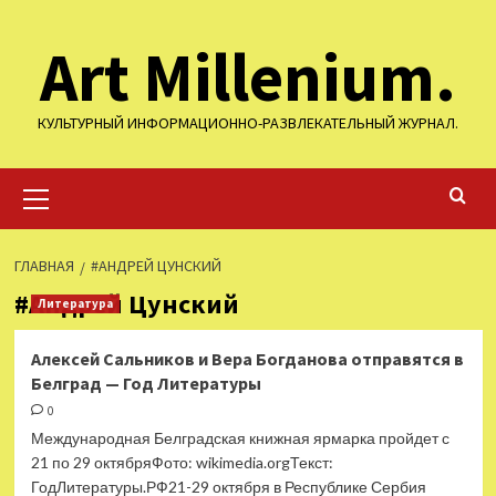
Перейти
Art Millenium.
к
содержимому
КУЛЬТУРНЫЙ ИНФОРМАЦИОННО-РАЗВЛЕКАТЕЛЬНЫЙ ЖУРНАЛ.
Основное
меню
ГЛАВНАЯ
#АНДРЕЙ ЦУНСКИЙ
#Андрей Цунский
Литература
Алексей Сальников и Вера Богданова отправятся в
Белград — Год Литературы
0
Международная Белградская книжная ярмарка пройдет с
21 по 29 октябряФото: wikimedia.orgТекст:
ГодЛитературы.РФ21-29 октября в Республике Сербия