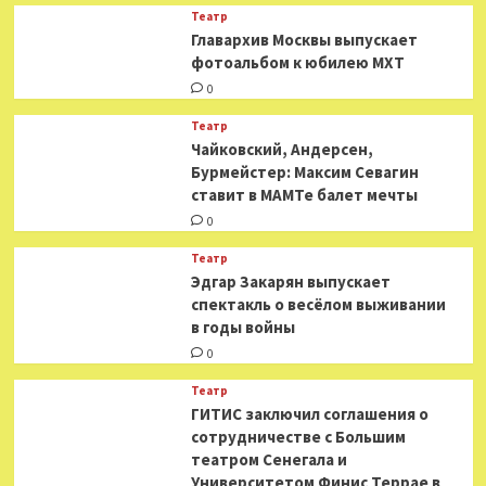
Театр
​​Главархив Москвы выпускает
фотоальбом к юбилею МХТ
0
Театр
​​Чайковский, Андерсен,
Бурмейстер: Максим Севагин
ставит в МАМТе балет мечты
0
Театр
Эдгар Закарян выпускает
спектакль о весёлом выживании
в годы войны
0
Театр
ГИТИС заключил соглашения о
сотрудничестве с Большим
театром Сенегала и
Университетом Финис Террае в