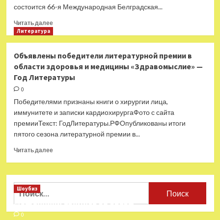
состоится 66-я Международная Белградская...
Прочитать
Читать далее
больше
Литература
о
Алексей
Объявлены победители литературной премии в
Сальников
области здоровья и медицины «Здравомыслие» —
и
Год Литературы
Вера
Богданова
0
отправятся
Победителями признаны книги о хирургии лица,
в
иммунитете и записки кардиохирургаФото с сайта
Белград
премииТекст: ГодЛитературы.РФОпубликованы итоги
—
пятого сезона литературной премии в...
Год
Литературы
Прочитать
Читать далее
больше
о
Объявлены
победители
Найти:
Шоубиз
литературной
Мошенники взялись за звезд
премии
в
0