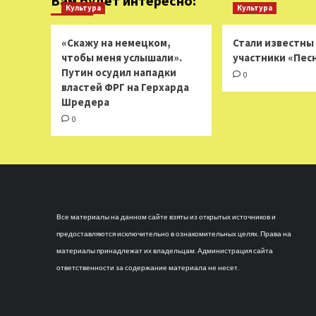
Вам будет интересно:
Культура
Культура
«Скажу на немецком,
Стали известны
чтобы меня услышали».
участники «Пес
Путин осудил нападки
0
властей ФРГ на Герхарда
Шредера
0
Все материалы на данном сайте взяты из открытых источников и
предоставляются исключительно в ознакомительных целях. Права на
материалы принадлежат их владельцам. Администрация сайта
ответственности за содержание материала не несет.