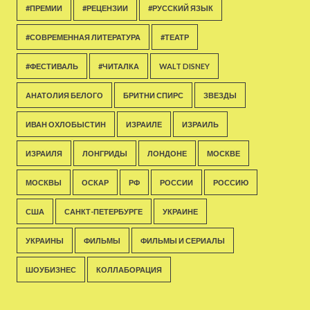
#ПРЕМИИ
#РЕЦЕНЗИИ
#РУССКИЙ ЯЗЫК
#СОВРЕМЕННАЯ ЛИТЕРАТУРА
#ТЕАТР
#ФЕСТИВАЛЬ
#ЧИТАЛКА
WALT DISNEY
АНАТОЛИЯ БЕЛОГО
БРИТНИ СПИРС
ЗВЕЗДЫ
ИВАН ОХЛОБЫСТИН
ИЗРАИЛЕ
ИЗРАИЛЬ
ИЗРАИЛЯ
ЛОНГРИДЫ
ЛОНДОНЕ
МОСКВЕ
МОСКВЫ
ОСКАР
РФ
РОССИИ
РОССИЮ
США
САНКТ-ПЕТЕРБУРГЕ
УКРАИНЕ
УКРАИНЫ
ФИЛЬМЫ
ФИЛЬМЫ И СЕРИАЛЫ
ШОУБИЗНЕС
КОЛЛАБОРАЦИЯ