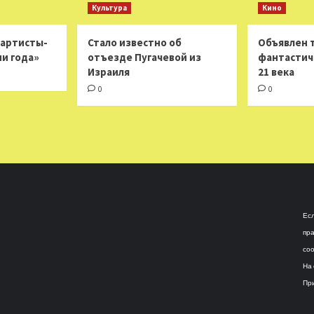
Культура
Кино
 артисты-
Стало известно об
Объявлен 
ни года»
отъезде Пугачевой из
фантастич
Израиля
21 века
0
0
Есл
пра
соо
На 
При