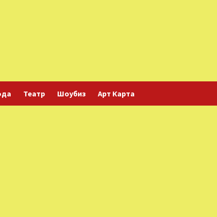
ода
Театр
Шоубиз
Арт Карта