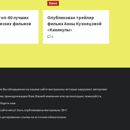
Кино
топ-60 лучших
Опубликован трейлер
еских фильмов
фильма Анны Кузнецовой
«Каникулы»
0
и Вы обнаружили на нашем сайте материалы, которые нарушают авторские
ва, принадлежащие Вам, Вашей компании или организации, пожалуйста,
бщите нам.
сайте могут быть опубликованы материалы 18+!
 цитировании ссылка на источник обязательна.