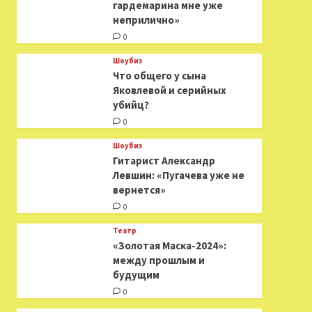
гардемарина мне уже
неприлично»
0
Шоубиз
Что общего у сына
Яковлевой и серийных
убийц?
0
Шоубиз
Гитарист Александр
Левшин: «Пугачева уже не
вернется»
0
Театр
«Золотая Маска-2024»:
между прошлым и
будущим
0