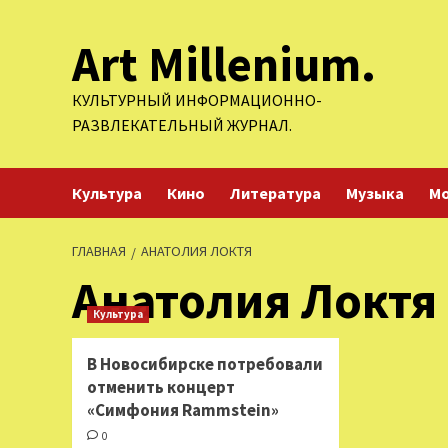
Перейти
Art Millenium.
к
содержимому
КУЛЬТУРНЫЙ ИНФОРМАЦИОННО-
РАЗВЛЕКАТЕЛЬНЫЙ ЖУРНАЛ.
Культура
Кино
Литература
Музыка
М
ГЛАВНАЯ
АНАТОЛИЯ ЛОКТЯ
Анатолия Локтя
Культура
В Новосибирске потребовали
отменить концерт
«Симфония Rammstein»
0