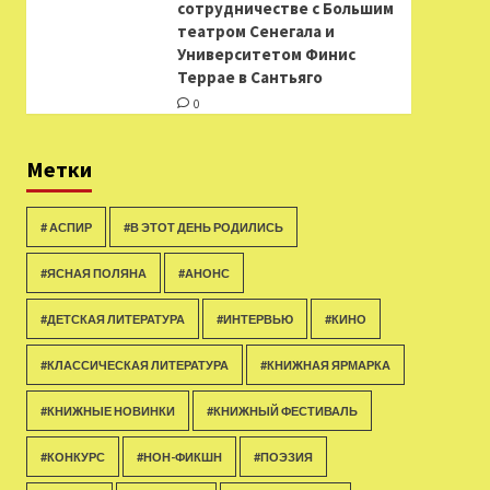
сотрудничестве с Большим
театром Сенегала и
Университетом Финис
Террае в Сантьяго
0
Метки
# АСПИР
#В ЭТОТ ДЕНЬ РОДИЛИСЬ
#ЯСНАЯ ПОЛЯНА
#АНОНС
#ДЕТСКАЯ ЛИТЕРАТУРА
#ИНТЕРВЬЮ
#КИНО
#КЛАССИЧЕСКАЯ ЛИТЕРАТУРА
#КНИЖНАЯ ЯРМАРКА
#КНИЖНЫЕ НОВИНКИ
#КНИЖНЫЙ ФЕСТИВАЛЬ
#КОНКУРС
#НОН-ФИКШН
#ПОЭЗИЯ