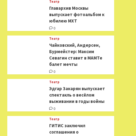
Театр
​​Главархив Москвы
выпускает фотоальбом к
юбилею МХТ
0
Театр
​​Чайковский, Андерсен,
Бурмейстер: Максим
Севагин ставит в МАМТе
балет мечты
0
Театр
Эдгар Закарян выпускает
спектакль о весёлом
выживании в годы войны
0
Театр
ГИТИС заключил
соглашения о