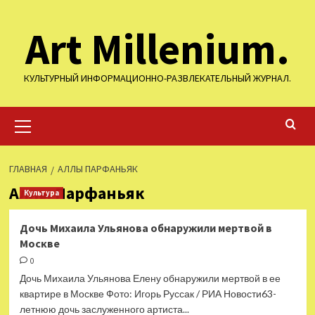
Перейти
Art Millenium.
к
содержимому
КУЛЬТУРНЫЙ ИНФОРМАЦИОННО-РАЗВЛЕКАТЕЛЬНЫЙ ЖУРНАЛ.
Основное
меню
ГЛАВНАЯ
АЛЛЫ ПАРФАНЬЯК
Аллы Парфаньяк
Культура
Дочь Михаила Ульянова обнаружили мертвой в
Москве
0
Дочь Михаила Ульянова Елену обнаружили мертвой в ее
квартире в Москве Фото: Игорь Руссак / РИА Новости63-
летнюю дочь заслуженного артиста...