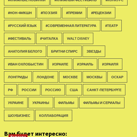
#НОН-ФИКШН
#ПОЭЗИЯ
#ПРЕМИИ
#РЕЦЕНЗИИ
#РУССКИЙ ЯЗЫК
#СОВРЕМЕННАЯ ЛИТЕРАТУРА
#ТЕАТР
#ФЕСТИВАЛЬ
#ЧИТАЛКА
WALT DISNEY
АНАТОЛИЯ БЕЛОГО
БРИТНИ СПИРС
ЗВЕЗДЫ
ИВАН ОХЛОБЫСТИН
ИЗРАИЛЕ
ИЗРАИЛЬ
ИЗРАИЛЯ
ЛОНГРИДЫ
ЛОНДОНЕ
МОСКВЕ
МОСКВЫ
ОСКАР
РФ
РОССИИ
РОССИЮ
США
САНКТ-ПЕТЕРБУРГЕ
УКРАИНЕ
УКРАИНЫ
ФИЛЬМЫ
ФИЛЬМЫ И СЕРИАЛЫ
ШОУБИЗНЕС
КОЛЛАБОРАЦИЯ
Вам будет интересно:
Культура