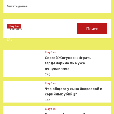
Прочитать
Читать далее
больше
о
Дочь
Михаила
Найти:
Шоубиз
Ульянова
Мошенники взялись за звезд
обнаружили
мертвой
0
в
Москве
Шоубиз
Сергей Жигунов: «Играть
гардемарина мне уже
неприлично»
0
Шоубиз
Что общего у сына Яковлевой и
серийных убийц?
0
Шоубиз