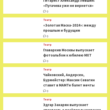
Гитарист Александр Левшин:
«Пугачева уже не вернется»
0
Театр
«Золотая Маска-2024»: между
прошлым и будущим
0
Театр
​​Главархив Москвы выпускает
фотоальбом к юбилею МХТ
0
Театр
​​Чайковский, Андерсен,
Бурмейстер: Максим Севагин
ставит в МАМТе балет мечты
0
Театр
Эдгар Закарян выпускает
спектакль о весёлом выживании