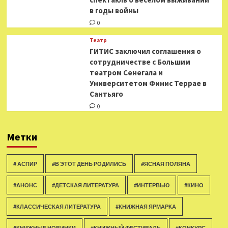
в годы войны
0
Театр
ГИТИС заключил соглашения о
сотрудничестве с Большим
театром Сенегала и
Университетом Финис Террае в
Сантьяго
0
Метки
# АСПИР
#В ЭТОТ ДЕНЬ РОДИЛИСЬ
#ЯСНАЯ ПОЛЯНА
#АНОНС
#ДЕТСКАЯ ЛИТЕРАТУРА
#ИНТЕРВЬЮ
#КИНО
#КЛАССИЧЕСКАЯ ЛИТЕРАТУРА
#КНИЖНАЯ ЯРМАРКА
#КНИЖНЫЕ НОВИНКИ
#КНИЖНЫЙ ФЕСТИВАЛЬ
#КОНКУРС