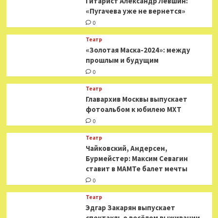
Гитарист Александр Левшин:
«Пугачева уже не вернется»
0
Театр
«Золотая Маска-2024»: между
прошлым и будущим
0
Театр
​​Главархив Москвы выпускает
фотоальбом к юбилею МХТ
0
Театр
​​Чайковский, Андерсен,
Бурмейстер: Максим Севагин
ставит в МАМТе балет мечты
0
Театр
Эдгар Закарян выпускает
спектакль о весёлом выживании