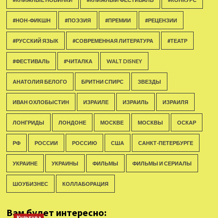
#НОН-ФИКШН
#ПОЭЗИЯ
#ПРЕМИИ
#РЕЦЕНЗИИ
#РУССКИЙ ЯЗЫК
#СОВРЕМЕННАЯ ЛИТЕРАТУРА
#ТЕАТР
#ФЕСТИВАЛЬ
#ЧИТАЛКА
WALT DISNEY
АНАТОЛИЯ БЕЛОГО
БРИТНИ СПИРС
ЗВЕЗДЫ
ИВАН ОХЛОБЫСТИН
ИЗРАИЛЕ
ИЗРАИЛЬ
ИЗРАИЛЯ
ЛОНГРИДЫ
ЛОНДОНЕ
МОСКВЕ
МОСКВЫ
ОСКАР
РФ
РОССИИ
РОССИЮ
США
САНКТ-ПЕТЕРБУРГЕ
УКРАИНЕ
УКРАИНЫ
ФИЛЬМЫ
ФИЛЬМЫ И СЕРИАЛЫ
ШОУБИЗНЕС
КОЛЛАБОРАЦИЯ
Вам будет интересно:
Культура