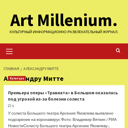
Перейти
Art Millenium.
к
содержимому
КУЛЬТУРНЫЙ ИНФОРМАЦИОННО-РАЗВЛЕКАТЕЛЬНЫЙ ЖУРНАЛ.
Основное
меню
ГЛАВНАЯ
АЛЕКСАНДРУ МИТТЕ
Александру Митте
Культура
Премьера оперы «Травиата» в Большом оказалась
под угрозой из-за болезни солиста
0
У солиста Большого театра Арсения Яковлева выявлено
подозрение на коронавирус Фото: Владимир Вяткин / РИА
НовостиСолисту Большого театра Арсению Яковлеву...