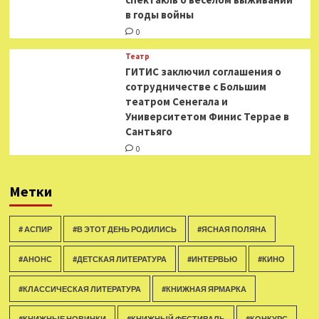
в годы войны
0
Театр
ГИТИС заключил соглашения о
сотрудничестве с Большим
театром Сенегала и
Университетом Финис Террае в
Сантьяго
0
Метки
# АСПИР
#В ЭТОТ ДЕНЬ РОДИЛИСЬ
#ЯСНАЯ ПОЛЯНА
#АНОНС
#ДЕТСКАЯ ЛИТЕРАТУРА
#ИНТЕРВЬЮ
#КИНО
#КЛАССИЧЕСКАЯ ЛИТЕРАТУРА
#КНИЖНАЯ ЯРМАРКА
#КНИЖНЫЕ НОВИНКИ
#КНИЖНЫЙ ФЕСТИВАЛЬ
#КОНКУРС