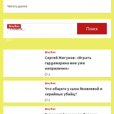
Прочитать
Читать далее
больше
о
Премьера
оперы
Найти:
Шоубиз
«Травиата»
Мошенники взялись за звезд
в
Большом
0
оказалась
под
Шоубиз
угрозой
Сергей Жигунов: «Играть
из-
гардемарина мне уже
за
неприлично»
болезни
солиста
0
Шоубиз
Что общего у сына Яковлевой и
серийных убийц?
0
Шоубиз