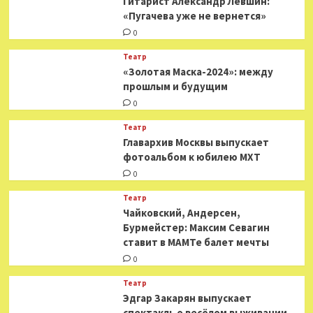
Гитарист Александр Левшин:
«Пугачева уже не вернется»
0
Театр
«Золотая Маска-2024»: между
прошлым и будущим
0
Театр
​​Главархив Москвы выпускает
фотоальбом к юбилею МХТ
0
Театр
​​Чайковский, Андерсен,
Бурмейстер: Максим Севагин
ставит в МАМТе балет мечты
0
Театр
Эдгар Закарян выпускает
спектакль о весёлом выживании