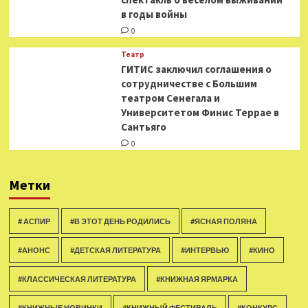
в годы войны
0
Театр
ГИТИС заключил соглашения о
сотрудничестве с Большим
театром Сенегала и
Университетом Финис Террае в
Сантьяго
0
Метки
# АСПИР
#В ЭТОТ ДЕНЬ РОДИЛИСЬ
#ЯСНАЯ ПОЛЯНА
#АНОНС
#ДЕТСКАЯ ЛИТЕРАТУРА
#ИНТЕРВЬЮ
#КИНО
#КЛАССИЧЕСКАЯ ЛИТЕРАТУРА
#КНИЖНАЯ ЯРМАРКА
#КНИЖНЫЕ НОВИНКИ
#КНИЖНЫЙ ФЕСТИВАЛЬ
#КОНКУРС