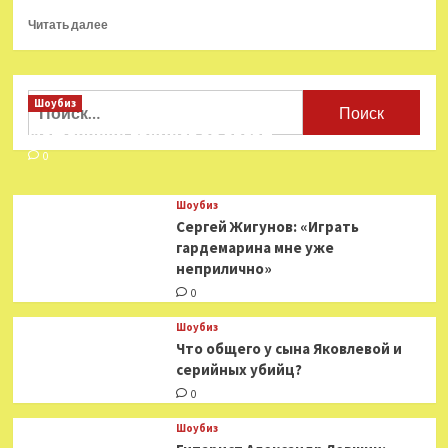
Прочитать
Читать далее
больше
о
Завершились
съемки
Найти:
Шоубиз
третьего
Мошенники взялись за звезд
сезона
сериала
0
«Триггер»
с Максимом
Шоубиз
Матвеевым
Сергей Жигунов: «Играть
гардемарина мне уже
неприлично»
0
Шоубиз
Что общего у сына Яковлевой и
серийных убийц?
0
Шоубиз