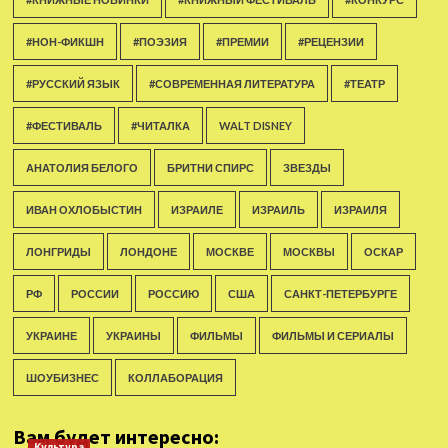
#НОН-ФИКШН
#ПОЭЗИЯ
#ПРЕМИИ
#РЕЦЕНЗИИ
#РУССКИЙ ЯЗЫК
#СОВРЕМЕННАЯ ЛИТЕРАТУРА
#ТЕАТР
#ФЕСТИВАЛЬ
#ЧИТАЛКА
WALT DISNEY
АНАТОЛИЯ БЕЛОГО
БРИТНИ СПИРС
ЗВЕЗДЫ
ИВАН ОХЛОБЫСТИН
ИЗРАИЛЕ
ИЗРАИЛЬ
ИЗРАИЛЯ
ЛОНГРИДЫ
ЛОНДОНЕ
МОСКВЕ
МОСКВЫ
ОСКАР
РФ
РОССИИ
РОССИЮ
США
САНКТ-ПЕТЕРБУРГЕ
УКРАИНЕ
УКРАИНЫ
ФИЛЬМЫ
ФИЛЬМЫ И СЕРИАЛЫ
ШОУБИЗНЕС
КОЛЛАБОРАЦИЯ
Вам будет интересно:
Культура