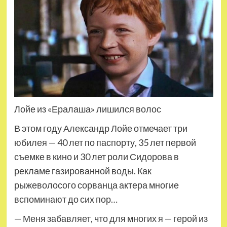
Лойе из «Ералаша» лишился волос
В этом году Александр Лойе отмечает три
юбилея — 40 лет по паспорту, 35 лет первой
съемке в кино и 30 лет роли Сидорова в
рекламе газированной воды. Как
рыжеволосого сорванца актера многие
вспоминают до сих пор…
— Меня забавляет, что для многих я — герой из