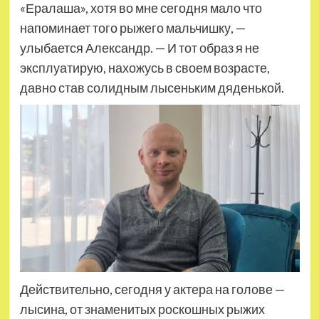
«Ералаша», хотя во мне сегодня мало что
напоминает того рыжего мальчишку, —
улыбается Александр. — И тот образ я не
эксплуатирую, нахожусь в своем возрасте,
давно став солидным лысеньким дяденькой.
Действительно, сегодня у актера на голове —
лысина, от знаменитых роскошных рыжих