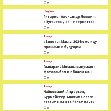
0
Шоубиз
Гитарист Александр Левшин:
«Пугачева уже не вернется»
0
Театр
«Золотая Маска-2024»: между
прошлым и будущим
0
Театр
​​Главархив Москвы выпускает
фотоальбом к юбилею МХТ
0
Театр
​​Чайковский, Андерсен,
Бурмейстер: Максим Севагин
ставит в МАМТе балет мечты
0