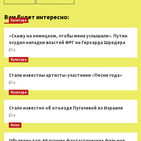
Вам будет интересно:
Культура
«Скажу на немецком, чтобы меня услышали». Путин
осудил нападки властей ФРГ на Герхарда Шредера
0
Культура
Стали известны артисты-участники «Песни года»
0
Культура
Стало известно об отъезде Пугачевой из Израиля
0
Кино
Объявлен топ-60 лучших фантастических фильмов