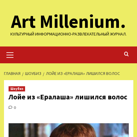
Перейти
Art Millenium.
к
содержимому
КУЛЬТУРНЫЙ ИНФОРМАЦИОННО-РАЗВЛЕКАТЕЛЬНЫЙ ЖУРНАЛ.
Основное
меню
ГЛАВНАЯ
ШОУБИЗ
ЛОЙЕ ИЗ «ЕРАЛАША» ЛИШИЛСЯ ВОЛОС
Шоубиз
Лойе из «Ералаша» лишился волос
0