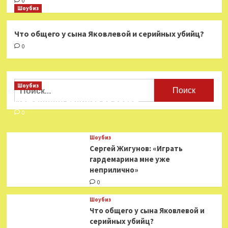
0
Шоубиз
Что общего у сына Яковлевой и серийных убийц?
0
Найти:
Шоубиз
Мошенники взялись за звезд
0
Шоубиз
Сергей Жигунов: «Играть
гардемарина мне уже
неприлично»
0
Шоубиз
Что общего у сына Яковлевой и
серийных убийц?