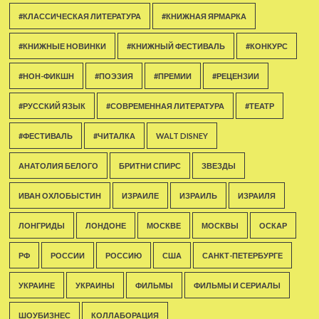
#КЛАССИЧЕСКАЯ ЛИТЕРАТУРА
#КНИЖНАЯ ЯРМАРКА
#КНИЖНЫЕ НОВИНКИ
#КНИЖНЫЙ ФЕСТИВАЛЬ
#КОНКУРС
#НОН-ФИКШН
#ПОЭЗИЯ
#ПРЕМИИ
#РЕЦЕНЗИИ
#РУССКИЙ ЯЗЫК
#СОВРЕМЕННАЯ ЛИТЕРАТУРА
#ТЕАТР
#ФЕСТИВАЛЬ
#ЧИТАЛКА
WALT DISNEY
АНАТОЛИЯ БЕЛОГО
БРИТНИ СПИРС
ЗВЕЗДЫ
ИВАН ОХЛОБЫСТИН
ИЗРАИЛЕ
ИЗРАИЛЬ
ИЗРАИЛЯ
ЛОНГРИДЫ
ЛОНДОНЕ
МОСКВЕ
МОСКВЫ
ОСКАР
РФ
РОССИИ
РОССИЮ
США
САНКТ-ПЕТЕРБУРГЕ
УКРАИНЕ
УКРАИНЫ
ФИЛЬМЫ
ФИЛЬМЫ И СЕРИАЛЫ
ШОУБИЗНЕС
КОЛЛАБОРАЦИЯ