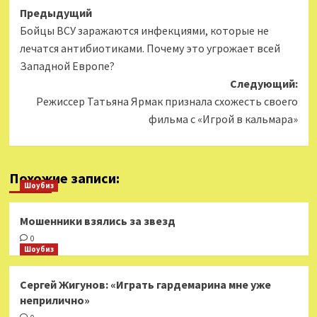
Навигация
Предыдущий
Бойцы ВСУ заражаются инфекциями, которые не
записи
лечатся антибиотиками. Почему это угрожает всей
Западной Европе?
Следующий:
Режиссер Татьяна Ярмак признала схожесть своего
фильма с «Игрой в кальмара»
Похожие записи:
Шоубиз
Мошенники взялись за звезд
0
Шоубиз
Сергей Жигунов: «Играть гардемарина мне уже
неприлично»