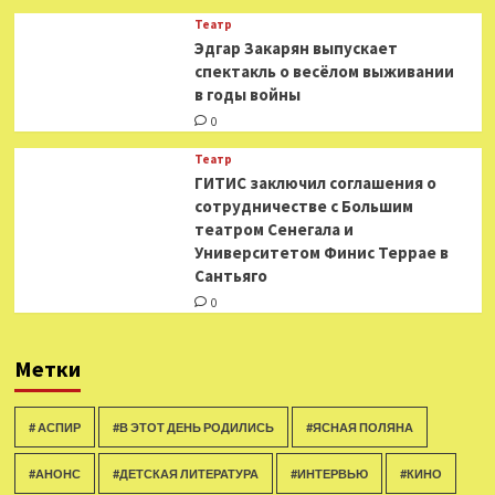
Театр
Эдгар Закарян выпускает
спектакль о весёлом выживании
в годы войны
0
Театр
ГИТИС заключил соглашения о
сотрудничестве с Большим
театром Сенегала и
Университетом Финис Террае в
Сантьяго
0
Метки
# АСПИР
#В ЭТОТ ДЕНЬ РОДИЛИСЬ
#ЯСНАЯ ПОЛЯНА
#АНОНС
#ДЕТСКАЯ ЛИТЕРАТУРА
#ИНТЕРВЬЮ
#КИНО