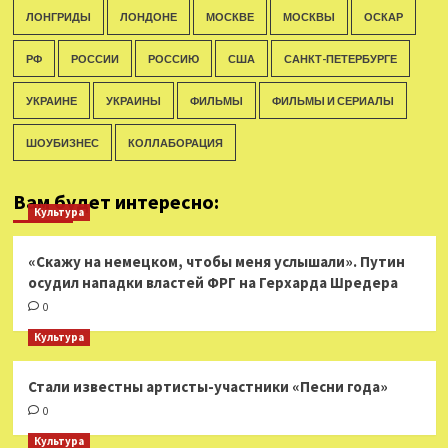
ЛОНГРИДЫ
ЛОНДОНЕ
МОСКВЕ
МОСКВЫ
ОСКАР
РФ
РОССИИ
РОССИЮ
США
САНКТ-ПЕТЕРБУРГЕ
УКРАИНЕ
УКРАИНЫ
ФИЛЬМЫ
ФИЛЬМЫ И СЕРИАЛЫ
ШОУБИЗНЕС
КОЛЛАБОРАЦИЯ
Вам будет интересно:
Культура
«Скажу на немецком, чтобы меня услышали». Путин
осудил нападки властей ФРГ на Герхарда Шредера
0
Культура
Стали известны артисты-участники «Песни года»
0
Культура