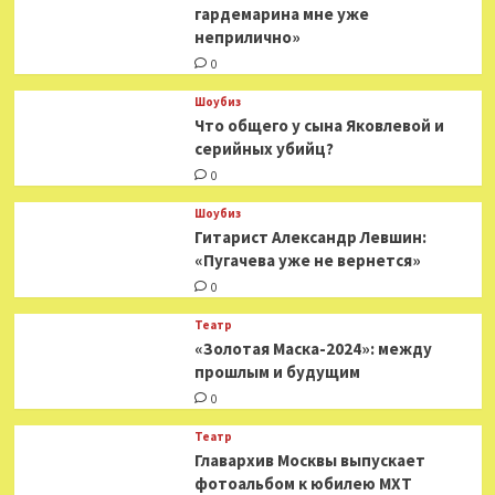
гардемарина мне уже
неприлично»
0
Шоубиз
Что общего у сына Яковлевой и
серийных убийц?
0
Шоубиз
Гитарист Александр Левшин:
«Пугачева уже не вернется»
0
Театр
«Золотая Маска-2024»: между
прошлым и будущим
0
Театр
​​Главархив Москвы выпускает
фотоальбом к юбилею МХТ