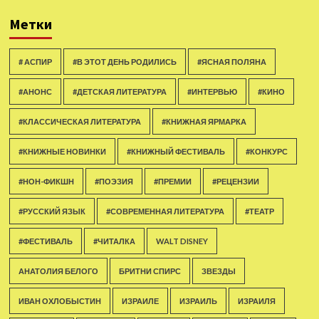
Метки
# АСПИР
#В ЭТОТ ДЕНЬ РОДИЛИСЬ
#ЯСНАЯ ПОЛЯНА
#АНОНС
#ДЕТСКАЯ ЛИТЕРАТУРА
#ИНТЕРВЬЮ
#КИНО
#КЛАССИЧЕСКАЯ ЛИТЕРАТУРА
#КНИЖНАЯ ЯРМАРКА
#КНИЖНЫЕ НОВИНКИ
#КНИЖНЫЙ ФЕСТИВАЛЬ
#КОНКУРС
#НОН-ФИКШН
#ПОЭЗИЯ
#ПРЕМИИ
#РЕЦЕНЗИИ
#РУССКИЙ ЯЗЫК
#СОВРЕМЕННАЯ ЛИТЕРАТУРА
#ТЕАТР
#ФЕСТИВАЛЬ
#ЧИТАЛКА
WALT DISNEY
АНАТОЛИЯ БЕЛОГО
БРИТНИ СПИРС
ЗВЕЗДЫ
ИВАН ОХЛОБЫСТИН
ИЗРАИЛЕ
ИЗРАИЛЬ
ИЗРАИЛЯ