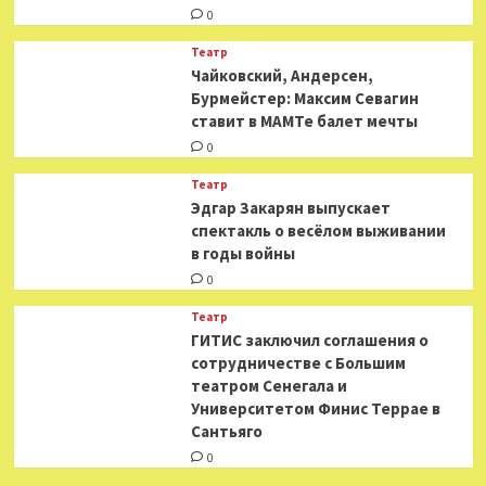
0
Театр
​​Чайковский, Андерсен,
Бурмейстер: Максим Севагин
ставит в МАМТе балет мечты
0
Театр
Эдгар Закарян выпускает
спектакль о весёлом выживании
в годы войны
0
Театр
ГИТИС заключил соглашения о
сотрудничестве с Большим
театром Сенегала и
Университетом Финис Террае в
Сантьяго
0