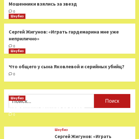
Мошенники взялись за звезд
0
Шоубиз
Сергей Жигунов: «Играть гардемарина мне уже
неприлично»
0
Шоубиз
Что общего у сына Яковлевой и серийных убийц?
0
Найти:
Шоубиз
Мошенники взялись за звезд
0
Шоубиз
Сергей Жигунов: «Играть