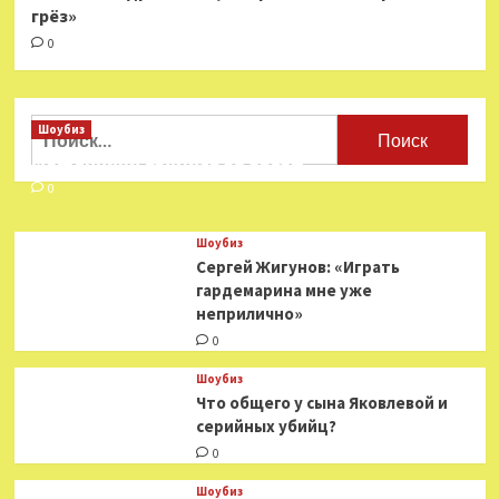
грёз»
0
Найти:
Шоубиз
Мошенники взялись за звезд
0
Шоубиз
Сергей Жигунов: «Играть
гардемарина мне уже
неприлично»
0
Шоубиз
Что общего у сына Яковлевой и
серийных убийц?
0
Шоубиз