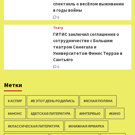
спектакль о весёлом выживании
в годы войны
0
Театр
ГИТИС заключил соглашения о
сотрудничестве с Большим
театром Сенегала и
Университетом Финис Террае в
Сантьяго
0
Метки
# АСПИР
#В ЭТОТ ДЕНЬ РОДИЛИСЬ
#ЯСНАЯ ПОЛЯНА
#АНОНС
#ДЕТСКАЯ ЛИТЕРАТУРА
#ИНТЕРВЬЮ
#КИНО
#КЛАССИЧЕСКАЯ ЛИТЕРАТУРА
#КНИЖНАЯ ЯРМАРКА