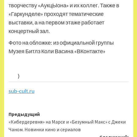
творчеству «АукцЫона» и их коллег. Также в
«Гаркунделе» проходят тематические
выставки, а на первом этаже работает
концертный зал.
Фото на обложке: из официальной группы
Музея Битлз Коли Васина «ВКонтакте»
)
sub-cult.ru
Навигация
Предыдущий
«Кибердеревня» на Марсе и «Безумный Макс» с Джеки
записи
Чаном. Новинки кино и сериалов