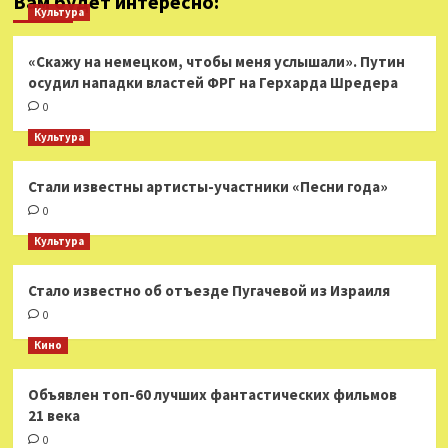
Вам будет интересно:
Культура
«Скажу на немецком, чтобы меня услышали». Путин
осудил нападки властей ФРГ на Герхарда Шредера
0
Культура
Стали известны артисты-участники «Песни года»
0
Культура
Стало известно об отъезде Пугачевой из Израиля
0
Кино
Объявлен топ-60 лучших фантастических фильмов
21 века
0