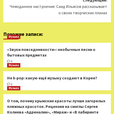
Следующий:
Чемоданное настроение: Саид Ильясов рассказывает
о своих творческих планах
Похожие записи:
Музыка
«Звуки повседневности»: необычные песни о
бытовых предметах
0
Музыка
Не k-pop: какую ещё музыку создают в Корее?
0
Музыка
О том, почему крымские красоты лучше загорелых
пляжных красоток. Рецензия на синглы Сергея
Колиева «Адреналин», «Мираж» и «В лабиринте