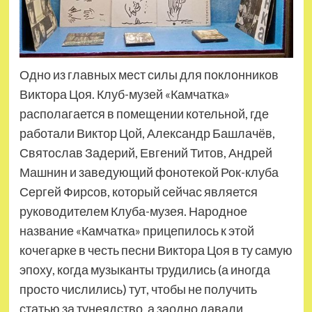
Одно из главных мест силы для поклонников
Виктора Цоя. Клуб-музей «Камчатка»
располагается в помещении котельной, где
работали Виктор Цой, Александр Башлачёв,
Святослав Задерий, Евгений Титов, Андрей
Машнин и заведующий фонотекой Рок-клуба
Сергей Фирсов, который сейчас является
руководителем Клуба-музея. Народное
название «Камчатка» прицепилось к этой
кочегарке в честь песни Виктора Цоя в ту самую
эпоху, когда музыканты трудились (а иногда
просто числились) тут, чтобы не получить
статью за тунеядство, а заодно давали