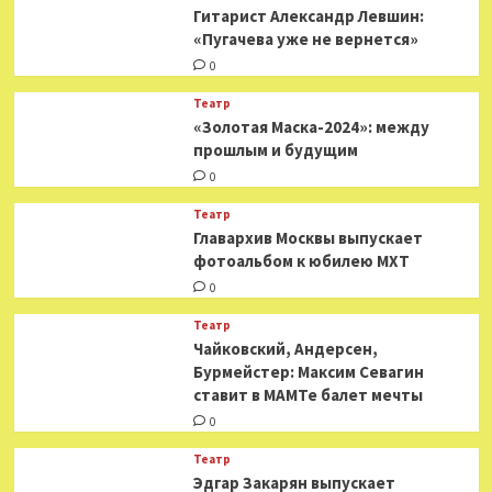
Гитарист Александр Левшин:
«Пугачева уже не вернется»
0
Театр
«Золотая Маска-2024»: между
прошлым и будущим
0
Театр
​​Главархив Москвы выпускает
фотоальбом к юбилею МХТ
0
Театр
​​Чайковский, Андерсен,
Бурмейстер: Максим Севагин
ставит в МАМТе балет мечты
0
Театр
Эдгар Закарян выпускает