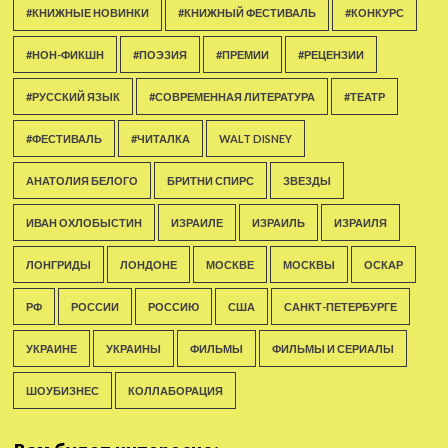
#КНИЖНЫЕ НОВИНКИ
#КНИЖНЫЙ ФЕСТИВАЛЬ
#КОНКУРС
#НОН-ФИКШН
#ПОЭЗИЯ
#ПРЕМИИ
#РЕЦЕНЗИИ
#РУССКИЙ ЯЗЫК
#СОВРЕМЕННАЯ ЛИТЕРАТУРА
#ТЕАТР
#ФЕСТИВАЛЬ
#ЧИТАЛКА
WALT DISNEY
АНАТОЛИЯ БЕЛОГО
БРИТНИ СПИРС
ЗВЕЗДЫ
ИВАН ОХЛОБЫСТИН
ИЗРАИЛЕ
ИЗРАИЛЬ
ИЗРАИЛЯ
ЛОНГРИДЫ
ЛОНДОНЕ
МОСКВЕ
МОСКВЫ
ОСКАР
РФ
РОССИИ
РОССИЮ
США
САНКТ-ПЕТЕРБУРГЕ
УКРАИНЕ
УКРАИНЫ
ФИЛЬМЫ
ФИЛЬМЫ И СЕРИАЛЫ
ШОУБИЗНЕС
КОЛЛАБОРАЦИЯ