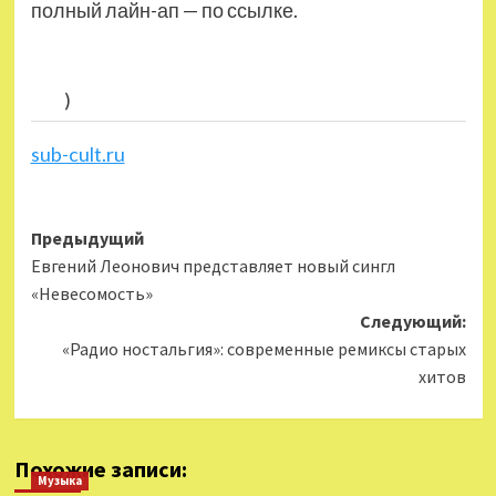
полный лайн-ап — по ссылке.
)
sub-cult.ru
Навигация
Предыдущий
Евгений Леонович представляет новый сингл
записи
«Невесомость»
Следующий:
«Радио ностальгия»: современные ремиксы старых
хитов
Похожие записи:
Музыка