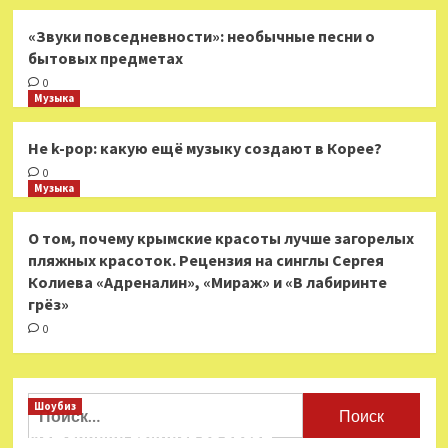
«Звуки повседневности»: необычные песни о
бытовых предметах
0
Музыка
Не k-pop: какую ещё музыку создают в Корее?
0
Музыка
О том, почему крымские красоты лучше загорелых
пляжных красоток. Рецензия на синглы Сергея
Колиева «Адреналин», «Мираж» и «В лабиринте
грёз»
0
Найти:
Шоубиз
Мошенники взялись за звезд