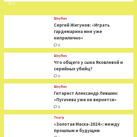
0
Шоубиз
Сергей Жигунов: «Играть
гардемарина мне уже
неприлично»
0
Шоубиз
Что общего у сына Яковлевой и
серийных убийц?
0
Шоубиз
Гитарист Александр Левшин:
«Пугачева уже не вернется»
0
Театр
«Золотая Маска-2024»: между
прошлым и будущим