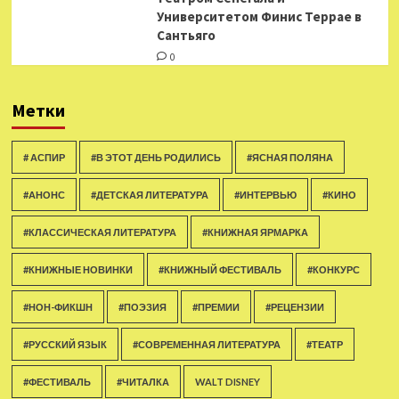
Университетом Финис Террае в
Сантьяго
0
Метки
# АСПИР
#В ЭТОТ ДЕНЬ РОДИЛИСЬ
#ЯСНАЯ ПОЛЯНА
#АНОНС
#ДЕТСКАЯ ЛИТЕРАТУРА
#ИНТЕРВЬЮ
#КИНО
#КЛАССИЧЕСКАЯ ЛИТЕРАТУРА
#КНИЖНАЯ ЯРМАРКА
#КНИЖНЫЕ НОВИНКИ
#КНИЖНЫЙ ФЕСТИВАЛЬ
#КОНКУРС
#НОН-ФИКШН
#ПОЭЗИЯ
#ПРЕМИИ
#РЕЦЕНЗИИ
#РУССКИЙ ЯЗЫК
#СОВРЕМЕННАЯ ЛИТЕРАТУРА
#ТЕАТР
#ФЕСТИВАЛЬ
#ЧИТАЛКА
WALT DISNEY