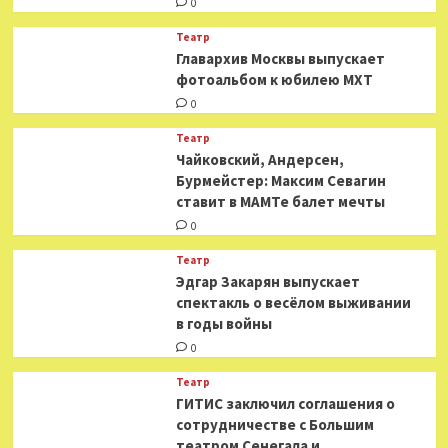
0
Театр
​​Главархив Москвы выпускает
фотоальбом к юбилею МХТ
0
Театр
​​Чайковский, Андерсен,
Бурмейстер: Максим Севагин
ставит в МАМТе балет мечты
0
Театр
Эдгар Закарян выпускает
спектакль о весёлом выживании
в годы войны
0
Театр
ГИТИС заключил соглашения о
сотрудничестве с Большим
театром Сенегала и