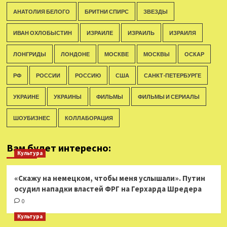
АНАТОЛИЯ БЕЛОГО
БРИТНИ СПИРС
ЗВЕЗДЫ
ИВАН ОХЛОБЫСТИН
ИЗРАИЛЕ
ИЗРАИЛЬ
ИЗРАИЛЯ
ЛОНГРИДЫ
ЛОНДОНЕ
МОСКВЕ
МОСКВЫ
ОСКАР
РФ
РОССИИ
РОССИЮ
США
САНКТ-ПЕТЕРБУРГЕ
УКРАИНЕ
УКРАИНЫ
ФИЛЬМЫ
ФИЛЬМЫ И СЕРИАЛЫ
ШОУБИЗНЕС
КОЛЛАБОРАЦИЯ
Вам будет интересно:
Культура
«Скажу на немецком, чтобы меня услышали». Путин
осудил нападки властей ФРГ на Герхарда Шредера
0
Культура