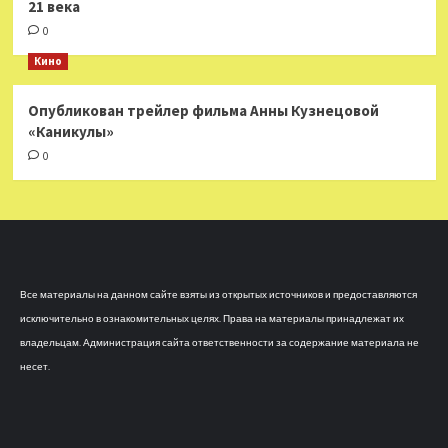
21 века
0
Кино
Опубликован трейлер фильма Анны Кузнецовой
«Каникулы»
0
Все материалы на данном сайте взяты из открытых источников и предоставляются
исключительно в ознакомительных целях. Права на материалы принадлежат их
владельцам. Администрация сайта ответственности за содержание материала не
несет.