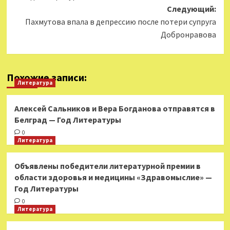
Следующий:
Пахмутова впала в депрессию после потери супруга
Добронравова
Похожие записи:
Литература
Алексей Сальников и Вера Богданова отправятся в
Белград — Год Литературы
0
Литература
Объявлены победители литературной премии в
области здоровья и медицины «Здравомыслие» —
Год Литературы
0
Литература