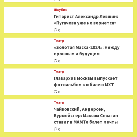
Шоубиз
Гитарист Александр Левшин:
«Пугачева уже не вернется»
0
Театр
«Золотая Маска-2024»: между
прошлым и будущим
0
Театр
​​Главархив Москвы выпускает
фотоальбом к юбилею МХТ
0
Театр
​​Чайковский, Андерсен,
Бурмейстер: Максим Севагин
ставит в МАМТе балет мечты
0