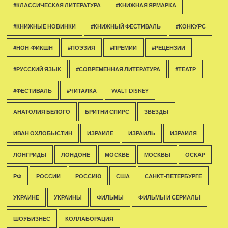
#КЛАССИЧЕСКАЯ ЛИТЕРАТУРА
#КНИЖНАЯ ЯРМАРКА
#КНИЖНЫЕ НОВИНКИ
#КНИЖНЫЙ ФЕСТИВАЛЬ
#КОНКУРС
#НОН-ФИКШН
#ПОЭЗИЯ
#ПРЕМИИ
#РЕЦЕНЗИИ
#РУССКИЙ ЯЗЫК
#СОВРЕМЕННАЯ ЛИТЕРАТУРА
#ТЕАТР
#ФЕСТИВАЛЬ
#ЧИТАЛКА
WALT DISNEY
АНАТОЛИЯ БЕЛОГО
БРИТНИ СПИРС
ЗВЕЗДЫ
ИВАН ОХЛОБЫСТИН
ИЗРАИЛЕ
ИЗРАИЛЬ
ИЗРАИЛЯ
ЛОНГРИДЫ
ЛОНДОНЕ
МОСКВЕ
МОСКВЫ
ОСКАР
РФ
РОССИИ
РОССИЮ
США
САНКТ-ПЕТЕРБУРГЕ
УКРАИНЕ
УКРАИНЫ
ФИЛЬМЫ
ФИЛЬМЫ И СЕРИАЛЫ
ШОУБИЗНЕС
КОЛЛАБОРАЦИЯ