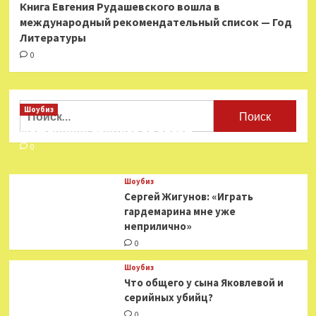
Книга Евгения Рудашевского вошла в
международный рекомендательный список — Год
Литературы
0
Найти:
Шоубиз
Мошенники взялись за звезд
0
Шоубиз
Сергей Жигунов: «Играть
гардемарина мне уже
неприлично»
0
Шоубиз
Что общего у сына Яковлевой и
серийных убийц?
0