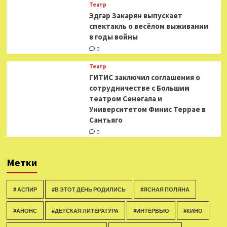
Театр
Эдгар Закарян выпускает
спектакль о весёлом выживании
в годы войны
0
Театр
ГИТИС заключил соглашения о
сотрудничестве с Большим
театром Сенегала и
Университетом Финис Террае в
Сантьяго
0
Метки
# АСПИР
#В ЭТОТ ДЕНЬ РОДИЛИСЬ
#ЯСНАЯ ПОЛЯНА
#АНОНС
#ДЕТСКАЯ ЛИТЕРАТУРА
#ИНТЕРВЬЮ
#КИНО