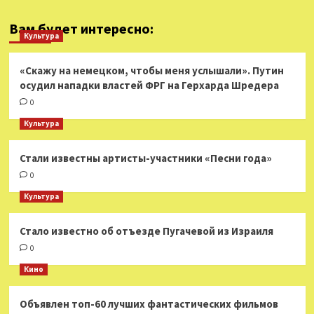
Вам будет интересно:
Культура
«Скажу на немецком, чтобы меня услышали». Путин
осудил нападки властей ФРГ на Герхарда Шредера
0
Культура
Стали известны артисты-участники «Песни года»
0
Культура
Стало известно об отъезде Пугачевой из Израиля
0
Кино
Объявлен топ-60 лучших фантастических фильмов