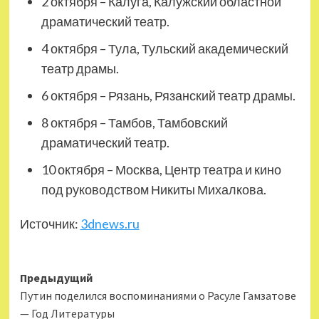
2 октября – Калуга, Калужский областной
драматический театр.
4 октября – Тула, Тульский академический
театр драмы.
6 октября – Рязань, Рязанский театр драмы.
8 октября – Тамбов, Тамбовский
драматический театр.
10 октября – Москва, Центр театра и кино
под руководством Никиты Михалкова.
Источник:
3dnews.ru
Навигация
Предыдущий
Путин поделился воспоминаниями о Расуле Гамзатове
записи
— Год Литературы