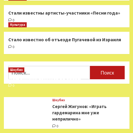
Стали известны артисты-участники «Песни года»
0
Культура
Стало известно об отъезде Пугачевой из Израиля
0
Найти:
Шоубиз
Мошенники взялись за звезд
0
Шоубиз
Сергей Жигунов: «Играть
гардемарина мне уже
неприлично»
0