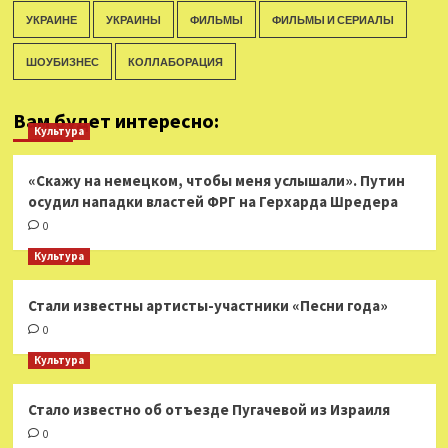
УКРАИНЕ
УКРАИНЫ
ФИЛЬМЫ
ФИЛЬМЫ И СЕРИАЛЫ
ШОУБИЗНЕС
КОЛЛАБОРАЦИЯ
Вам будет интересно:
Культура
«Скажу на немецком, чтобы меня услышали». Путин
осудил нападки властей ФРГ на Герхарда Шредера
0
Культура
Стали известны артисты-участники «Песни года»
0
Культура
Стало известно об отъезде Пугачевой из Израиля
0