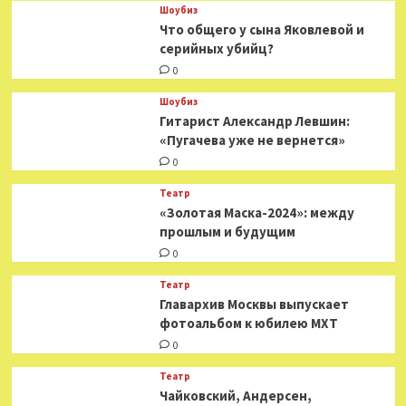
Шоубиз
Что общего у сына Яковлевой и
серийных убийц?
0
Шоубиз
Гитарист Александр Левшин:
«Пугачева уже не вернется»
0
Театр
«Золотая Маска-2024»: между
прошлым и будущим
0
Театр
​​Главархив Москвы выпускает
фотоальбом к юбилею МХТ
0
Театр
​​Чайковский, Андерсен,