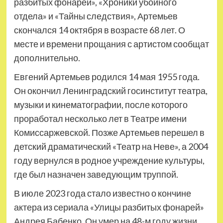
разбитых фонарей», «Хроники убойного
отдела» и «Тайны следствия», Артемьев
скончался 14 октября в возрасте 68 лет. О
месте и времени прощания с артистом сообщат
дополнительно.
Евгений Артемьев родился 14 мая 1955 года.
Он окончил Ленинградский госинститут театра,
музыки и кинематографии, после которого
проработал несколько лет в Театре имени
Комиссаржевской. Позже Артемьев перешел в
детский драматический «Театр на Неве», а 2004
году вернулся в родное учреждение культуры,
где был назначен заведующим труппой.
В июле 2023 года стало известно о кончине
актера из сериала «Улицы разбитых фонарей»
Андрея Бабенко. Он умер на 48-м году жизни.