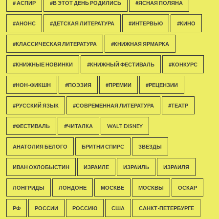
# АСПИР
#В ЭТОТ ДЕНЬ РОДИЛИСЬ
#ЯСНАЯ ПОЛЯНА
#АНОНС
#ДЕТСКАЯ ЛИТЕРАТУРА
#ИНТЕРВЬЮ
#КИНО
#КЛАССИЧЕСКАЯ ЛИТЕРАТУРА
#КНИЖНАЯ ЯРМАРКА
#КНИЖНЫЕ НОВИНКИ
#КНИЖНЫЙ ФЕСТИВАЛЬ
#КОНКУРС
#НОН-ФИКШН
#ПОЭЗИЯ
#ПРЕМИИ
#РЕЦЕНЗИИ
#РУССКИЙ ЯЗЫК
#СОВРЕМЕННАЯ ЛИТЕРАТУРА
#ТЕАТР
#ФЕСТИВАЛЬ
#ЧИТАЛКА
WALT DISNEY
АНАТОЛИЯ БЕЛОГО
БРИТНИ СПИРС
ЗВЕЗДЫ
ИВАН ОХЛОБЫСТИН
ИЗРАИЛЕ
ИЗРАИЛЬ
ИЗРАИЛЯ
ЛОНГРИДЫ
ЛОНДОНЕ
МОСКВЕ
МОСКВЫ
ОСКАР
РФ
РОССИИ
РОССИЮ
США
САНКТ-ПЕТЕРБУРГЕ