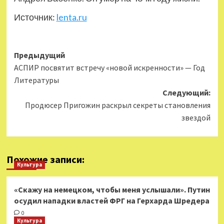
Источник:
lenta.ru
Навигация
Предыдущий
АСПИР посвятит встречу «новой искренности» — Год
записи
Литературы
Следующий:
Продюсер Пригожин раскрыл секреты становления
звездой
Похожие записи:
Культура
«Скажу на немецком, чтобы меня услышали». Путин
осудил нападки властей ФРГ на Герхарда Шредера
0
Культура