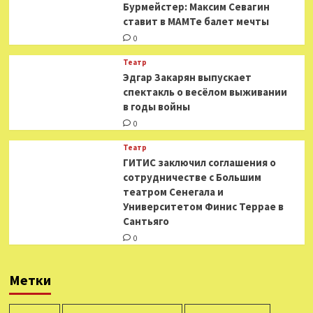
Бурмейстер: Максим Севагин
ставит в МАМТе балет мечты
0
Театр
Эдгар Закарян выпускает
спектакль о весёлом выживании
в годы войны
0
Театр
ГИТИС заключил соглашения о
сотрудничестве с Большим
театром Сенегала и
Университетом Финис Террае в
Сантьяго
0
Метки