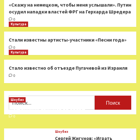
«Скажу на немецком, чтобы меня услышали». Путин
осудил нападки властей ФРГ на Герхарда Шредера
0
Культура
Стали известны артисты-участники «Песни года»
0
Культура
Стало известно об отъезде Пугачевой из Израиля
0
Найти:
Шоубиз
Мошенники взялись за звезд
0
Шоубиз
Сергей Жигунов: «Играть