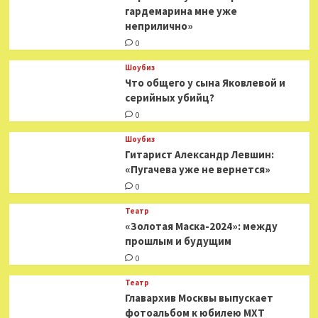
гардемарина мне уже
неприлично»
0
Шоубиз
Что общего у сына Яковлевой и
серийных убийц?
0
Шоубиз
Гитарист Александр Левшин:
«Пугачева уже не вернется»
0
Театр
«Золотая Маска-2024»: между
прошлым и будущим
0
Театр
​​Главархив Москвы выпускает
фотоальбом к юбилею МХТ