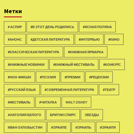
Метки
# АСПИР
#В ЭТОТ ДЕНЬ РОДИЛИСЬ
#ЯСНАЯ ПОЛЯНА
#АНОНС
#ДЕТСКАЯ ЛИТЕРАТУРА
#ИНТЕРВЬЮ
#КИНО
#КЛАССИЧЕСКАЯ ЛИТЕРАТУРА
#КНИЖНАЯ ЯРМАРКА
#КНИЖНЫЕ НОВИНКИ
#КНИЖНЫЙ ФЕСТИВАЛЬ
#КОНКУРС
#НОН-ФИКШН
#ПОЭЗИЯ
#ПРЕМИИ
#РЕЦЕНЗИИ
#РУССКИЙ ЯЗЫК
#СОВРЕМЕННАЯ ЛИТЕРАТУРА
#ТЕАТР
#ФЕСТИВАЛЬ
#ЧИТАЛКА
WALT DISNEY
АНАТОЛИЯ БЕЛОГО
БРИТНИ СПИРС
ЗВЕЗДЫ
ИВАН ОХЛОБЫСТИН
ИЗРАИЛЕ
ИЗРАИЛЬ
ИЗРАИЛЯ