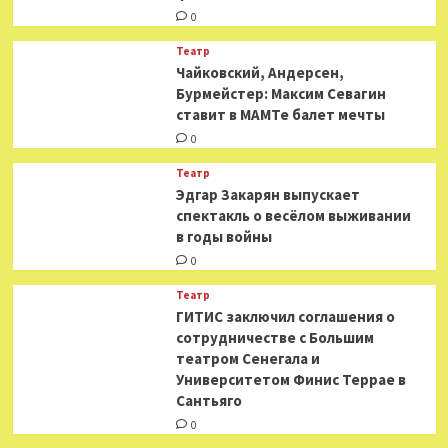
0
Театр
​​Чайковский, Андерсен,
Бурмейстер: Максим Севагин
ставит в МАМТе балет мечты
0
Театр
Эдгар Закарян выпускает
спектакль о весёлом выживании
в годы войны
0
Театр
ГИТИС заключил соглашения о
сотрудничестве с Большим
театром Сенегала и
Университетом Финис Террае в
Сантьяго
0