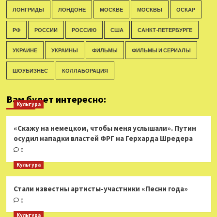
ЛОНГРИДЫ
ЛОНДОНЕ
МОСКВЕ
МОСКВЫ
ОСКАР
РФ
РОССИИ
РОССИЮ
США
САНКТ-ПЕТЕРБУРГЕ
УКРАИНЕ
УКРАИНЫ
ФИЛЬМЫ
ФИЛЬМЫ И СЕРИАЛЫ
ШОУБИЗНЕС
КОЛЛАБОРАЦИЯ
Вам будет интересно:
Культура
«Скажу на немецком, чтобы меня услышали». Путин
осудил нападки властей ФРГ на Герхарда Шредера
0
Культура
Стали известны артисты-участники «Песни года»
0
Культура