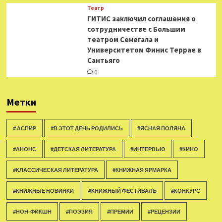
Театр
ГИТИС заключил соглашения о
сотрудничестве с Большим
театром Сенегала и
Университетом Финис Террае в
Сантьяго
0
Метки
# АСПИР
#В ЭТОТ ДЕНЬ РОДИЛИСЬ
#ЯСНАЯ ПОЛЯНА
#АНОНС
#ДЕТСКАЯ ЛИТЕРАТУРА
#ИНТЕРВЬЮ
#КИНО
#КЛАССИЧЕСКАЯ ЛИТЕРАТУРА
#КНИЖНАЯ ЯРМАРКА
#КНИЖНЫЕ НОВИНКИ
#КНИЖНЫЙ ФЕСТИВАЛЬ
#КОНКУРС
#НОН-ФИКШН
#ПОЭЗИЯ
#ПРЕМИИ
#РЕЦЕНЗИИ