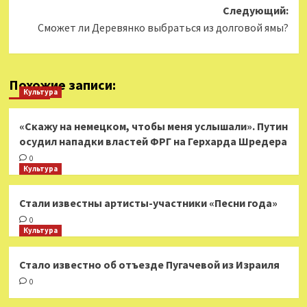
Следующий:
Сможет ли Деревянко выбраться из долговой ямы?
Похожие записи:
Культура
«Скажу на немецком, чтобы меня услышали». Путин
осудил нападки властей ФРГ на Герхарда Шредера
0
Культура
Стали известны артисты-участники «Песни года»
0
Культура
Стало известно об отъезде Пугачевой из Израиля
0