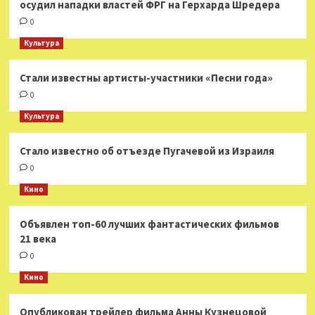
осудил нападки властей ФРГ на Герхарда Шредера
0
Культура
Стали известны артисты-участники «Песни года»
0
Культура
Стало известно об отъезде Пугачевой из Израиля
0
Кино
Объявлен топ-60 лучших фантастических фильмов
21 века
0
Кино
Опубликован трейлер фильма Анны Кузнецовой