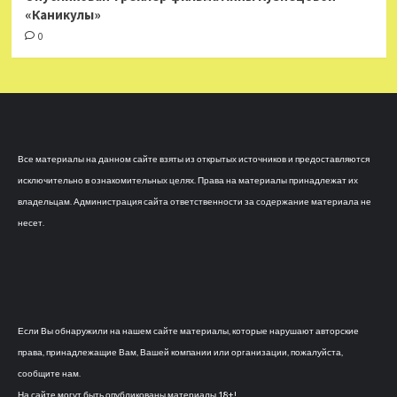
«Каникулы»
0
Все материалы на данном сайте взяты из открытых источников и предоставляются
исключительно в ознакомительных целях. Права на материалы принадлежат их
владельцам. Администрация сайта ответственности за содержание материала не
несет.
Если Вы обнаружили на нашем сайте материалы, которые нарушают авторские
права, принадлежащие Вам, Вашей компании или организации, пожалуйста,
сообщите нам.
На сайте могут быть опубликованы материалы 18+!