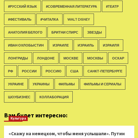
#РУССКИЙ ЯЗЫК
#СОВРЕМЕННАЯ ЛИТЕРАТУРА
#ТЕАТР
#ФЕСТИВАЛЬ
#ЧИТАЛКА
WALT DISNEY
АНАТОЛИЯ БЕЛОГО
БРИТНИ СПИРС
ЗВЕЗДЫ
ИВАН ОХЛОБЫСТИН
ИЗРАИЛЕ
ИЗРАИЛЬ
ИЗРАИЛЯ
ЛОНГРИДЫ
ЛОНДОНЕ
МОСКВЕ
МОСКВЫ
ОСКАР
РФ
РОССИИ
РОССИЮ
США
САНКТ-ПЕТЕРБУРГЕ
УКРАИНЕ
УКРАИНЫ
ФИЛЬМЫ
ФИЛЬМЫ И СЕРИАЛЫ
ШОУБИЗНЕС
КОЛЛАБОРАЦИЯ
Вам будет интересно:
Культура
«Скажу на немецком, чтобы меня услышали». Путин