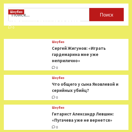
Найти:
Шоубиз
Мошенники взялись за звезд
0
Шоубиз
Сергей Жигунов: «Играть
гардемарина мне уже
неприлично»
0
Шоубиз
Что общего у сына Яковлевой и
серийных убийц?
0
Шоубиз
Гитарист Александр Левшин:
«Пугачева уже не вернется»
0