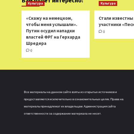
Вам будет интересно:
Культура
Культура
«Скажу на немецком,
Стали известны
чтобы меня услышали».
участники «Пес
Путин осудил нападки
0
властей ФРГ на Герхарда
Шредера
0
Все материалы на данном сайте взяты из открытых источников и
предоставляются исключительно в ознакомительных целях. Права на
материалы принадлежат их владельцам. Администрация сайта
ответственности за содержание материала не несет.