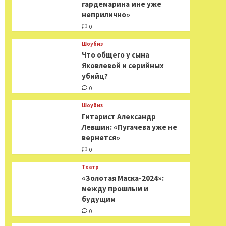
гардемарина мне уже
неприлично»
0
Шоубиз
Что общего у сына
Яковлевой и серийных
убийц?
0
Шоубиз
Гитарист Александр
Левшин: «Пугачева уже не
вернется»
0
Театр
«Золотая Маска-2024»:
между прошлым и
будущим
0