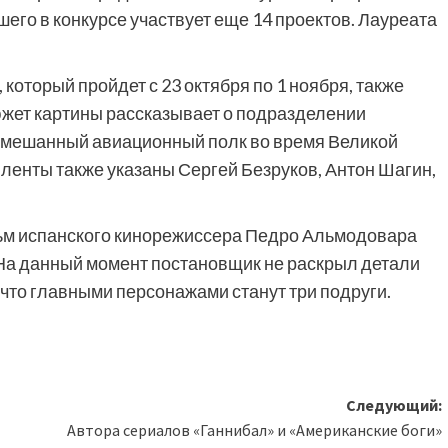
го в конкурсе участвует еще 14 проектов. Лауреата
 который пройдет с 23 октября по 1 ноября, также
южет картины рассказывает о подразделении
смешанный авиационный полк во время Великой
 ленты также указаны Сергей Безруков, Антон Шагин,
льм испанского кинорежиссера Педро Альмодовара
 На данный момент постановщик не раскрыл детали
 что главными персонажами станут три подруги.
Следующий:
Автора сериалов «Ганнибал» и «Американские боги»