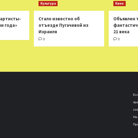
Культура
Кино
 артисты-
Стало известно об
Объявлен 
ни года»
отъезде Пугачевой из
фантастич
Израиля
21 века
0
0
Есл
пра
соо
На 
При