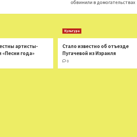
обвинили в домогательствах
Культура
вестны артисты-
Стало известно об отъезде
и «Песни года»
Пугачевой из Израиля
0