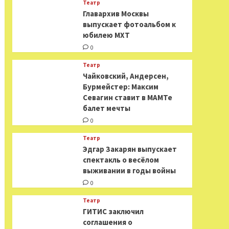
Театр
​​Главархив Москвы
выпускает фотоальбом к
юбилею МХТ
0
Театр
​​Чайковский, Андерсен,
Бурмейстер: Максим
Севагин ставит в МАМТе
балет мечты
0
Театр
Эдгар Закарян выпускает
спектакль о весёлом
выживании в годы войны
0
Театр
ГИТИС заключил
соглашения о