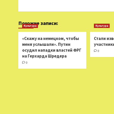
Похожие записи:
Культура
Культура
«Скажу на немецком, чтобы
Стали из
меня услышали». Путин
участник
осудил нападки властей ФРГ
0
на Герхарда Шредера
0