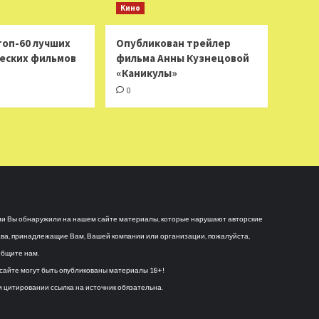
Кино
топ-60 лучших
Опубликован трейлер
еских фильмов
фильма Анны Кузнецовой
«Каникулы»
0
и Вы обнаружили на нашем сайте материалы, которые нарушают авторские
ва, принадлежащие Вам, Вашей компании или организации, пожалуйста,
бщите нам.
сайте могут быть опубликованы материалы 18+!
 цитировании ссылка на источник обязательна.