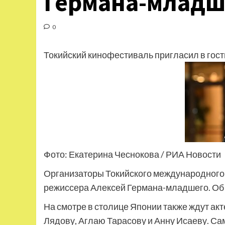
Германа-младш
0
Токийский кинофестиваль пригласил в гос
Фото: Екатерина Чеснокова / РИА Новости
Организаторы Токийского международного 
режиссера Алексей Германа-младшего. Об
На смотре в столице Японии также ждут а
Лядову, Аглаю Тарасову и Анну Исаеву. Са