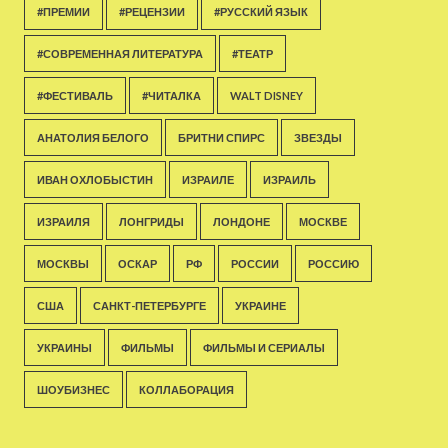
#ПРЕМИИ
#РЕЦЕНЗИИ
#РУССКИЙ ЯЗЫК
#СОВРЕМЕННАЯ ЛИТЕРАТУРА
#ТЕАТР
#ФЕСТИВАЛЬ
#ЧИТАЛКА
WALT DISNEY
АНАТОЛИЯ БЕЛОГО
БРИТНИ СПИРС
ЗВЕЗДЫ
ИВАН ОХЛОБЫСТИН
ИЗРАИЛЕ
ИЗРАИЛЬ
ИЗРАИЛЯ
ЛОНГРИДЫ
ЛОНДОНЕ
МОСКВЕ
МОСКВЫ
ОСКАР
РФ
РОССИИ
РОССИЮ
США
САНКТ-ПЕТЕРБУРГЕ
УКРАИНЕ
УКРАИНЫ
ФИЛЬМЫ
ФИЛЬМЫ И СЕРИАЛЫ
ШОУБИЗНЕС
КОЛЛАБОРАЦИЯ