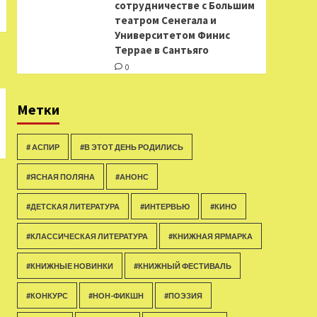
сотрудничестве с Большим
театром Сенегала и
Университетом Финис
Террае в Сантьяго
0
Метки
# АСПИР
#В ЭТОТ ДЕНЬ РОДИЛИСЬ
#ЯСНАЯ ПОЛЯНА
#АНОНС
#ДЕТСКАЯ ЛИТЕРАТУРА
#ИНТЕРВЬЮ
#КИНО
#КЛАССИЧЕСКАЯ ЛИТЕРАТУРА
#КНИЖНАЯ ЯРМАРКА
#КНИЖНЫЕ НОВИНКИ
#КНИЖНЫЙ ФЕСТИВАЛЬ
#КОНКУРС
#НОН-ФИКШН
#ПОЭЗИЯ