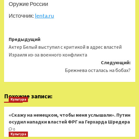
Оружие России
Источник:
lenta.ru
Навигация
Предыдущий
Актер Белый выступил с критикой в адрес властей
записи
Израиля из-за военного конфликта
Следующий:
Брежнева осталась на бобах?
Похожие записи:
Культура
«Скажу на немецком, чтобы меня услышали». Путин
осудил нападки властей ФРГ на Герхарда Шредера
0
Культура