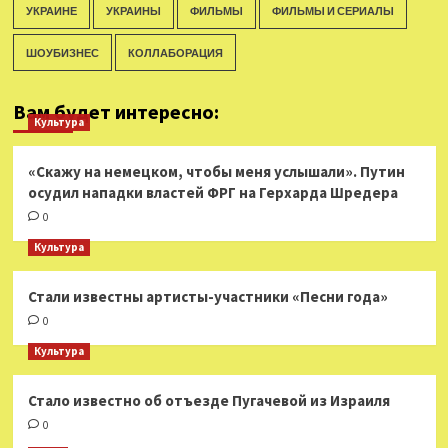
УКРАИНЕ
УКРАИНЫ
ФИЛЬМЫ
ФИЛЬМЫ И СЕРИАЛЫ
ШОУБИЗНЕС
КОЛЛАБОРАЦИЯ
Вам будет интересно:
Культура
«Скажу на немецком, чтобы меня услышали». Путин
осудил нападки властей ФРГ на Герхарда Шредера
0
Культура
Стали известны артисты-участники «Песни года»
0
Культура
Стало известно об отъезде Пугачевой из Израиля
0