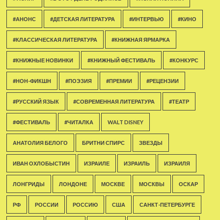
#АНОНС
#ДЕТСКАЯ ЛИТЕРАТУРА
#ИНТЕРВЬЮ
#КИНО
#КЛАССИЧЕСКАЯ ЛИТЕРАТУРА
#КНИЖНАЯ ЯРМАРКА
#КНИЖНЫЕ НОВИНКИ
#КНИЖНЫЙ ФЕСТИВАЛЬ
#КОНКУРС
#НОН-ФИКШН
#ПОЭЗИЯ
#ПРЕМИИ
#РЕЦЕНЗИИ
#РУССКИЙ ЯЗЫК
#СОВРЕМЕННАЯ ЛИТЕРАТУРА
#ТЕАТР
#ФЕСТИВАЛЬ
#ЧИТАЛКА
WALT DISNEY
АНАТОЛИЯ БЕЛОГО
БРИТНИ СПИРС
ЗВЕЗДЫ
ИВАН ОХЛОБЫСТИН
ИЗРАИЛЕ
ИЗРАИЛЬ
ИЗРАИЛЯ
ЛОНГРИДЫ
ЛОНДОНЕ
МОСКВЕ
МОСКВЫ
ОСКАР
РФ
РОССИИ
РОССИЮ
США
САНКТ-ПЕТЕРБУРГЕ