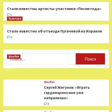
Стали известны артисты-участники «Песни года»
0
Культура
Стало известно об отъезде Пугачевой из Израиля
0
Найти:
Шоубиз
Мошенники взялись за звезд
0
Шоубиз
Сергей Жигунов: «Играть
гардемарина мне уже
неприлично»
0