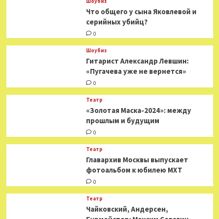
Шоубиз
Что общего у сына Яковлевой и
серийных убийц?
0
Шоубиз
Гитарист Александр Левшин:
«Пугачева уже не вернется»
0
Театр
«Золотая Маска-2024»: между
прошлым и будущим
0
Театр
​​Главархив Москвы выпускает
фотоальбом к юбилею МХТ
0
Театр
​​Чайковский, Андерсен,