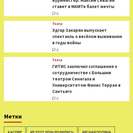
Бурмейстер: Максим Севагин
ставит в МАМТе балет мечты
0
Театр
Эдгар Закарян выпускает
спектакль о весёлом выживании
в годы войны
0
Театр
ГИТИС заключил соглашения о
сотрудничестве с Большим
театром Сенегала и
Университетом Финис Террае в
Сантьяго
0
Метки
# АСПИР
#В ЭТОТ ДЕНЬ РОДИЛИСЬ
#ЯСНАЯ ПОЛЯНА