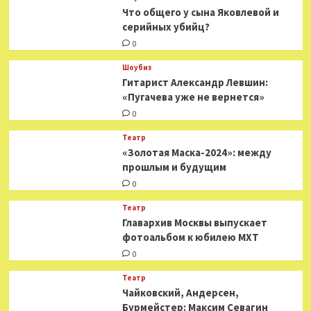
Что общего у сына Яковлевой и
серийных убийц?
0
Шоубиз
Гитарист Александр Левшин:
«Пугачева уже не вернется»
0
Театр
«Золотая Маска-2024»: между
прошлым и будущим
0
Театр
​​Главархив Москвы выпускает
фотоальбом к юбилею МХТ
0
Театр
​​Чайковский, Андерсен,
Бурмейстер: Максим Севагин