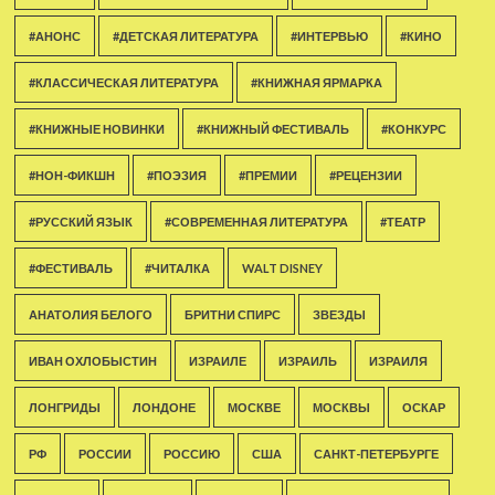
#АНОНС
#ДЕТСКАЯ ЛИТЕРАТУРА
#ИНТЕРВЬЮ
#КИНО
#КЛАССИЧЕСКАЯ ЛИТЕРАТУРА
#КНИЖНАЯ ЯРМАРКА
#КНИЖНЫЕ НОВИНКИ
#КНИЖНЫЙ ФЕСТИВАЛЬ
#КОНКУРС
#НОН-ФИКШН
#ПОЭЗИЯ
#ПРЕМИИ
#РЕЦЕНЗИИ
#РУССКИЙ ЯЗЫК
#СОВРЕМЕННАЯ ЛИТЕРАТУРА
#ТЕАТР
#ФЕСТИВАЛЬ
#ЧИТАЛКА
WALT DISNEY
АНАТОЛИЯ БЕЛОГО
БРИТНИ СПИРС
ЗВЕЗДЫ
ИВАН ОХЛОБЫСТИН
ИЗРАИЛЕ
ИЗРАИЛЬ
ИЗРАИЛЯ
ЛОНГРИДЫ
ЛОНДОНЕ
МОСКВЕ
МОСКВЫ
ОСКАР
РФ
РОССИИ
РОССИЮ
США
САНКТ-ПЕТЕРБУРГЕ