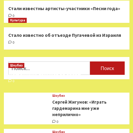
Стали известны артисты-участники «Песни года»
0
Культура
Стало известно об отъезде Пугачевой из Израиля
0
Найти:
Шоубиз
Мошенники взялись за звезд
0
Шоубиз
Сергей Жигунов: «Играть
гардемарина мне уже
неприлично»
0
Шоубиз