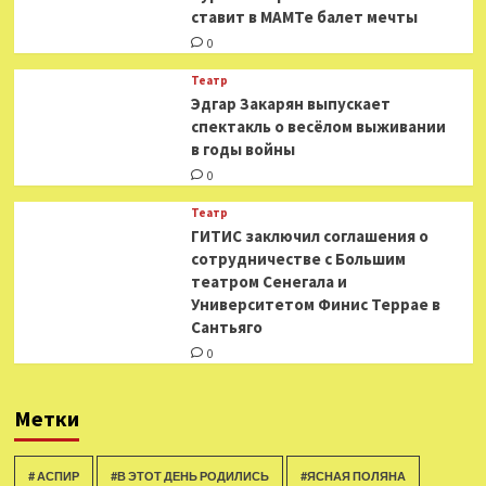
ставит в МАМТе балет мечты
0
Театр
Эдгар Закарян выпускает
спектакль о весёлом выживании
в годы войны
0
Театр
ГИТИС заключил соглашения о
сотрудничестве с Большим
театром Сенегала и
Университетом Финис Террае в
Сантьяго
0
Метки
# АСПИР
#В ЭТОТ ДЕНЬ РОДИЛИСЬ
#ЯСНАЯ ПОЛЯНА