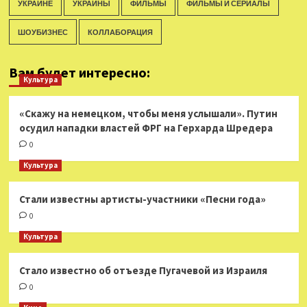
УКРАИНЕ
УКРАИНЫ
ФИЛЬМЫ
ФИЛЬМЫ И СЕРИАЛЫ
ШОУБИЗНЕС
КОЛЛАБОРАЦИЯ
Вам будет интересно:
Культура
«Скажу на немецком, чтобы меня услышали». Путин
осудил нападки властей ФРГ на Герхарда Шредера
0
Культура
Стали известны артисты-участники «Песни года»
0
Культура
Стало известно об отъезде Пугачевой из Израиля
0