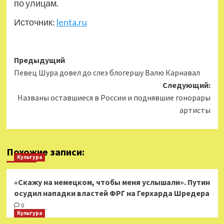
по улицам.
Источник:
lenta.ru
Навигация
Предыдущий
Певец Шура довел до слез блогершу Валю Карнавал
записи
Следующий:
Названы оставшиеся в России и поднявшие гонорары
артисты
Похожие записи:
Культура
«Скажу на немецком, чтобы меня услышали». Путин
осудил нападки властей ФРГ на Герхарда Шредера
0
Культура