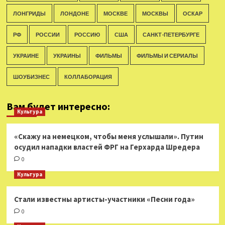
ЛОНГРИДЫ
ЛОНДОНЕ
МОСКВЕ
МОСКВЫ
ОСКАР
РФ
РОССИИ
РОССИЮ
США
САНКТ-ПЕТЕРБУРГЕ
УКРАИНЕ
УКРАИНЫ
ФИЛЬМЫ
ФИЛЬМЫ И СЕРИАЛЫ
ШОУБИЗНЕС
КОЛЛАБОРАЦИЯ
Вам будет интересно:
Культура
«Скажу на немецком, чтобы меня услышали». Путин
осудил нападки властей ФРГ на Герхарда Шредера
0
Культура
Стали известны артисты-участники «Песни года»
0