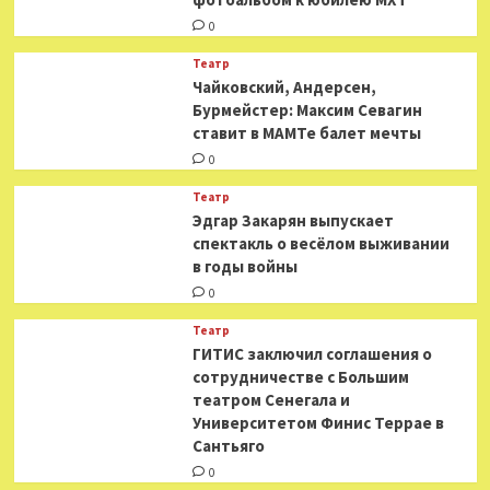
0
Театр
​​Чайковский, Андерсен,
Бурмейстер: Максим Севагин
ставит в МАМТе балет мечты
0
Театр
Эдгар Закарян выпускает
спектакль о весёлом выживании
в годы войны
0
Театр
ГИТИС заключил соглашения о
сотрудничестве с Большим
театром Сенегала и
Университетом Финис Террае в
Сантьяго
0