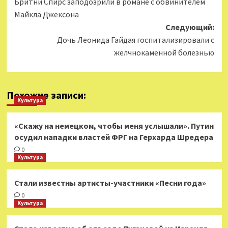
Бритни Спирс заподозрили в романе с обвинителем
записи
Майкла Джексона
Следующий:
Дочь Леонида Гайдая госпитализировали с
желчнокаменной болезнью
Похожие записи:
Культура
«Скажу на немецком, чтобы меня услышали». Путин
осудил нападки властей ФРГ на Герхарда Шредера
0
Культура
Стали известны артисты-участники «Песни года»
0
Культура