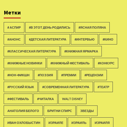
Метки
# АСПИР
#В ЭТОТ ДЕНЬ РОДИЛИСЬ
#ЯСНАЯ ПОЛЯНА
#АНОНС
#ДЕТСКАЯ ЛИТЕРАТУРА
#ИНТЕРВЬЮ
#КИНО
#КЛАССИЧЕСКАЯ ЛИТЕРАТУРА
#КНИЖНАЯ ЯРМАРКА
#КНИЖНЫЕ НОВИНКИ
#КНИЖНЫЙ ФЕСТИВАЛЬ
#КОНКУРС
#НОН-ФИКШН
#ПОЭЗИЯ
#ПРЕМИИ
#РЕЦЕНЗИИ
#РУССКИЙ ЯЗЫК
#СОВРЕМЕННАЯ ЛИТЕРАТУРА
#ТЕАТР
#ФЕСТИВАЛЬ
#ЧИТАЛКА
WALT DISNEY
АНАТОЛИЯ БЕЛОГО
БРИТНИ СПИРС
ЗВЕЗДЫ
ИВАН ОХЛОБЫСТИН
ИЗРАИЛЕ
ИЗРАИЛЬ
ИЗРАИЛЯ