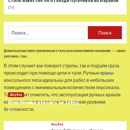
Стало известно об отъезде Пугачевой из Израиля
0
Найти:
Довольно распространенным стало альтернативное название — « кран-
укосина», так..
В этом случает как поворот стрелы, так и подъём груза
происходит при помощи цепи и тали. Ручные
краны
консольного типа идеальны для работ в небольших
помещениях с минимальным количеством персонала.
Также стоит отметить, что эксплуатация ручных кранов
Шоубиз
консольного типа отличается высоким уровнем
Мошенники взялись за звезд
безопасности.
0
Шоубиз