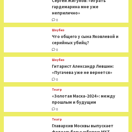
Сергей Жигунов: «Играть
гардемарина мне уже
неприлично»
0
Шоубиз
Что общего у сына Яковлевой и
серийных убийц?
0
Шоубиз
Гитарист Александр Левшин:
«Пугачева уже не вернется»
0
Театр
«Золотая Маска-2024»: между
прошлым и будущим
0
Театр
​​Главархив Москвы выпускает
фотоальбом к юбилею МХТ