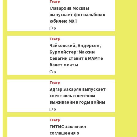
Театр
​​Главархив Москвы
выпускает фотоальбом к
юбилею МХТ
0
Театр
​​Чайковский, Андерсен,
Бурмейстер: Максим
Севагин ставит в МАМТе
балет мечты
0
Театр
Эдгар Закарян выпускает
спектакль о весёлом
выживании в годы войны
0
Театр
ГИТИС заключил
соглашения о