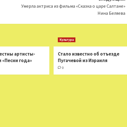
Умерла актриса из фильма «Сказка о царе Салтане»
Нина Беляева
Культура
вестны артисты-
Стало известно об отъезде
и «Песни года»
Пугачевой из Израиля
0