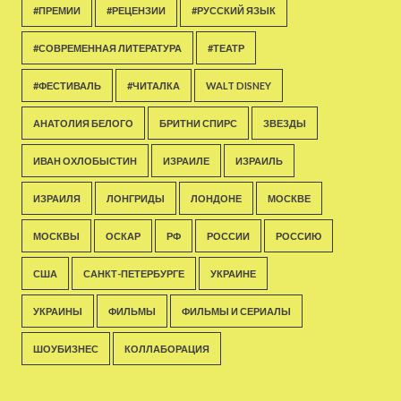
#ПРЕМИИ
#РЕЦЕНЗИИ
#РУССКИЙ ЯЗЫК
#СОВРЕМЕННАЯ ЛИТЕРАТУРА
#ТЕАТР
#ФЕСТИВАЛЬ
#ЧИТАЛКА
WALT DISNEY
АНАТОЛИЯ БЕЛОГО
БРИТНИ СПИРС
ЗВЕЗДЫ
ИВАН ОХЛОБЫСТИН
ИЗРАИЛЕ
ИЗРАИЛЬ
ИЗРАИЛЯ
ЛОНГРИДЫ
ЛОНДОНЕ
МОСКВЕ
МОСКВЫ
ОСКАР
РФ
РОССИИ
РОССИЮ
США
САНКТ-ПЕТЕРБУРГЕ
УКРАИНЕ
УКРАИНЫ
ФИЛЬМЫ
ФИЛЬМЫ И СЕРИАЛЫ
ШОУБИЗНЕС
КОЛЛАБОРАЦИЯ