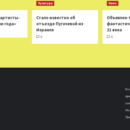
Культура
Кино
 артисты-
Стало известно об
Объявлен 
ни года»
отъезде Пугачевой из
фантастич
Израиля
21 века
0
0
Есл
пра
соо
На 
При