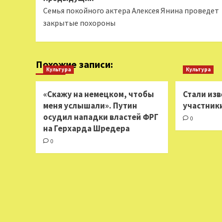
Семья покойного актера Алексея Янина проведет
записи
закрытые похороны
Похожие записи:
Культура
Культура
«Скажу на немецком, чтобы
Стали из
меня услышали». Путин
участник
осудил нападки властей ФРГ
0
на Герхарда Шредера
0