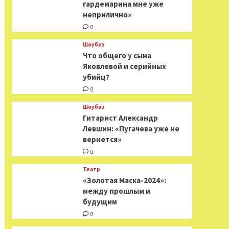
гардемарина мне уже
неприлично»
0
Шоубиз
Что общего у сына
Яковлевой и серийных
убийц?
0
Шоубиз
Гитарист Александр
Левшин: «Пугачева уже не
вернется»
0
Театр
«Золотая Маска-2024»:
между прошлым и
будущим
0