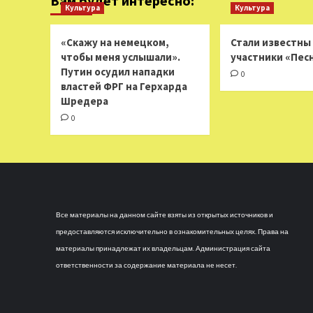
Вам будет интересно:
Культура
Культура
«Скажу на немецком,
Стали известны
чтобы меня услышали».
участники «Пес
Путин осудил нападки
0
властей ФРГ на Герхарда
Шредера
0
Все материалы на данном сайте взяты из открытых источников и
предоставляются исключительно в ознакомительных целях. Права на
материалы принадлежат их владельцам. Администрация сайта
ответственности за содержание материала не несет.