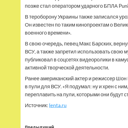
позже стал оператором ударного БПЛА Puni
В тероборону Украины также записался ур
Он известен по таким кинопроектам о Велик
военного времени».
В свою очередь, певец Макс Барских, верн
ВСУ, а также запретил использовать свою 
публиковал в соцсетях видеоролики в кам
активной творческой деятельности.
Ранее американский актер и режиссер Шон 
в пули для ВСУ. «Я подумал: ну и хрен с ни
переплавить на пули, которыми они будут ст
Источник:
lenta.ru
Навигация
Предыдущий