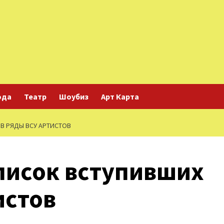
ода
Театр
Шоубиз
Арт Карта
В РЯДЫ ВСУ АРТИСТОВ
писок вступивших
истов