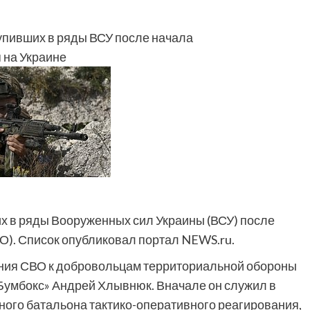
упивших в ряды ВСУ после начала
на Украине
х в ряды Вооруженных сил Украины (ВСУ) после
О). Список опубликовал портал NEWS.ru.
ения СВО к добровольцам территориальной обороны
Бумбокс» Андрей Хлывнюк. Вначале он служил в
ного батальона тактико-оперативного реагирования,