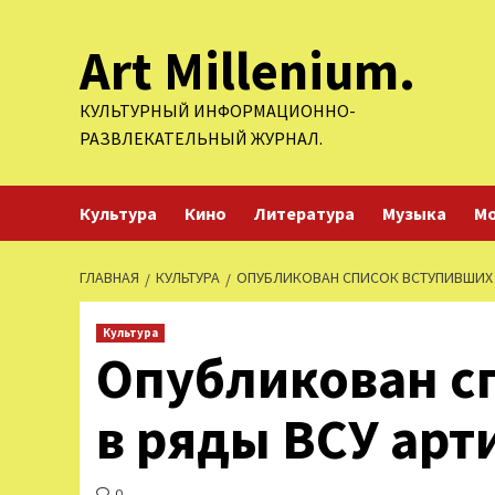
Перейти
Art Millenium.
к
содержимому
КУЛЬТУРНЫЙ ИНФОРМАЦИОННО-
РАЗВЛЕКАТЕЛЬНЫЙ ЖУРНАЛ.
Культура
Кино
Литература
Музыка
М
ГЛАВНАЯ
КУЛЬТУРА
ОПУБЛИКОВАН СПИСОК ВСТУПИВШИХ 
Культура
Опубликован с
в ряды ВСУ арт
0