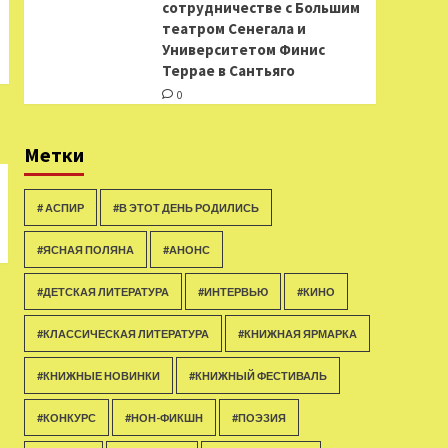
сотрудничестве с Большим
театром Сенегала и
Университетом Финис
Террае в Сантьяго
0
Метки
# АСПИР
#В ЭТОТ ДЕНЬ РОДИЛИСЬ
#ЯСНАЯ ПОЛЯНА
#АНОНС
#ДЕТСКАЯ ЛИТЕРАТУРА
#ИНТЕРВЬЮ
#КИНО
#КЛАССИЧЕСКАЯ ЛИТЕРАТУРА
#КНИЖНАЯ ЯРМАРКА
#КНИЖНЫЕ НОВИНКИ
#КНИЖНЫЙ ФЕСТИВАЛЬ
#КОНКУРС
#НОН-ФИКШН
#ПОЭЗИЯ