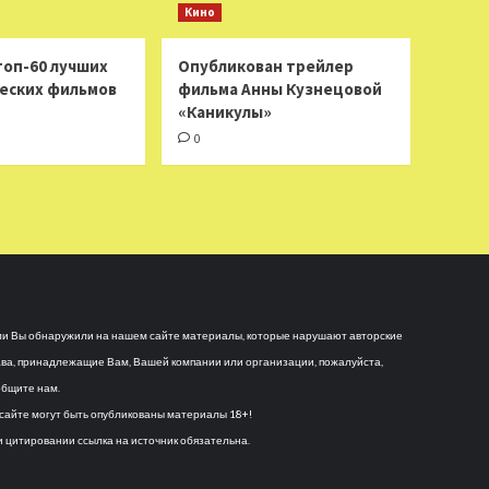
Кино
топ-60 лучших
Опубликован трейлер
еских фильмов
фильма Анны Кузнецовой
«Каникулы»
0
и Вы обнаружили на нашем сайте материалы, которые нарушают авторские
ва, принадлежащие Вам, Вашей компании или организации, пожалуйста,
бщите нам.
сайте могут быть опубликованы материалы 18+!
 цитировании ссылка на источник обязательна.