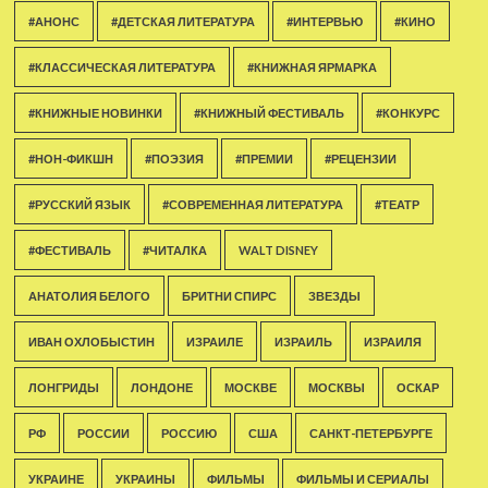
#АНОНС
#ДЕТСКАЯ ЛИТЕРАТУРА
#ИНТЕРВЬЮ
#КИНО
#КЛАССИЧЕСКАЯ ЛИТЕРАТУРА
#КНИЖНАЯ ЯРМАРКА
#КНИЖНЫЕ НОВИНКИ
#КНИЖНЫЙ ФЕСТИВАЛЬ
#КОНКУРС
#НОН-ФИКШН
#ПОЭЗИЯ
#ПРЕМИИ
#РЕЦЕНЗИИ
#РУССКИЙ ЯЗЫК
#СОВРЕМЕННАЯ ЛИТЕРАТУРА
#ТЕАТР
#ФЕСТИВАЛЬ
#ЧИТАЛКА
WALT DISNEY
АНАТОЛИЯ БЕЛОГО
БРИТНИ СПИРС
ЗВЕЗДЫ
ИВАН ОХЛОБЫСТИН
ИЗРАИЛЕ
ИЗРАИЛЬ
ИЗРАИЛЯ
ЛОНГРИДЫ
ЛОНДОНЕ
МОСКВЕ
МОСКВЫ
ОСКАР
РФ
РОССИИ
РОССИЮ
США
САНКТ-ПЕТЕРБУРГЕ
УКРАИНЕ
УКРАИНЫ
ФИЛЬМЫ
ФИЛЬМЫ И СЕРИАЛЫ