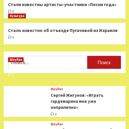
Стали известны артисты-участники «Песни года»
0
Культура
Стало известно об отъезде Пугачевой из Израиля
0
Найти:
Шоубиз
Мошенники взялись за звезд
0
Шоубиз
Сергей Жигунов: «Играть
гардемарина мне уже
неприлично»
0
Шоубиз