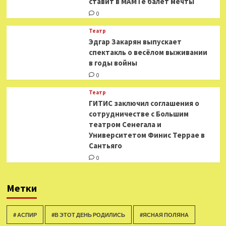
ставит в МАМТе балет мечты
0
Театр
Эдгар Закарян выпускает
спектакль о весёлом выживании
в годы войны
0
Театр
ГИТИС заключил соглашения о
сотрудничестве с Большим
театром Сенегала и
Университетом Финис Террае в
Сантьяго
0
Метки
# АСПИР
#В ЭТОТ ДЕНЬ РОДИЛИСЬ
#ЯСНАЯ ПОЛЯНА