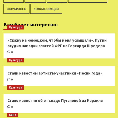
ШОУБИЗНЕС
КОЛЛАБОРАЦИЯ
Вам будет интересно:
Культура
«Скажу на немецком, чтобы меня услышали». Путин
осудил нападки властей ФРГ на Герхарда Шредера
0
Культура
Стали известны артисты-участники «Песни года»
0
Культура
Стало известно об отъезде Пугачевой из Израиля
0
Кино