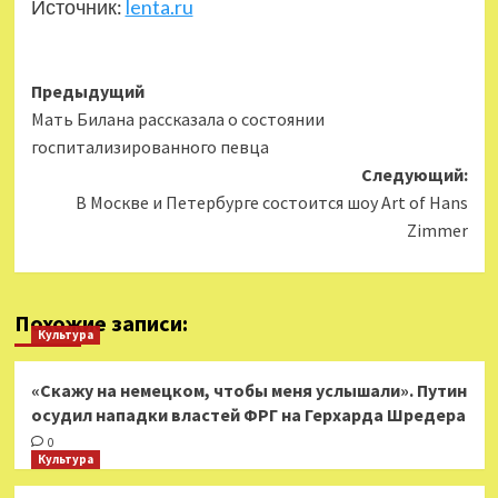
Источник:
lenta.ru
Навигация
Предыдущий
Мать Билана рассказала о состоянии
записи
госпитализированного певца
Следующий:
В Москве и Петербурге состоится шоу Art of Hans
Zimmer
Похожие записи:
Культура
«Скажу на немецком, чтобы меня услышали». Путин
осудил нападки властей ФРГ на Герхарда Шредера
0
Культура