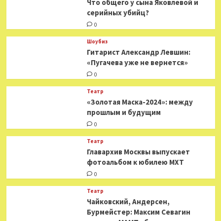
Что общего у сына Яковлевой и
серийных убийц?
0
Шоубиз
Гитарист Александр Левшин:
«Пугачева уже не вернется»
0
Театр
«Золотая Маска-2024»: между
прошлым и будущим
0
Театр
​​Главархив Москвы выпускает
фотоальбом к юбилею МХТ
0
Театр
​​Чайковский, Андерсен,
Бурмейстер: Максим Севагин