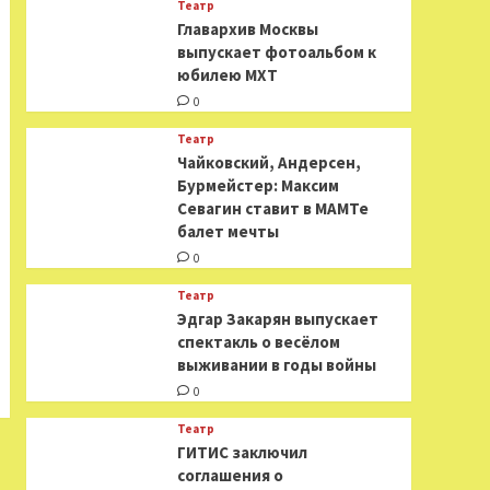
Театр
​​Главархив Москвы
выпускает фотоальбом к
юбилею МХТ
0
Театр
​​Чайковский, Андерсен,
Бурмейстер: Максим
Севагин ставит в МАМТе
балет мечты
0
Театр
Эдгар Закарян выпускает
спектакль о весёлом
выживании в годы войны
0
Театр
ГИТИС заключил
соглашения о