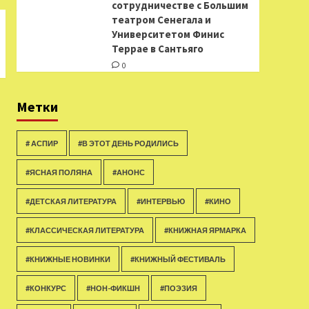
сотрудничестве с Большим
театром Сенегала и
Университетом Финис
Террае в Сантьяго
0
Метки
# АСПИР
#В ЭТОТ ДЕНЬ РОДИЛИСЬ
#ЯСНАЯ ПОЛЯНА
#АНОНС
#ДЕТСКАЯ ЛИТЕРАТУРА
#ИНТЕРВЬЮ
#КИНО
#КЛАССИЧЕСКАЯ ЛИТЕРАТУРА
#КНИЖНАЯ ЯРМАРКА
#КНИЖНЫЕ НОВИНКИ
#КНИЖНЫЙ ФЕСТИВАЛЬ
#КОНКУРС
#НОН-ФИКШН
#ПОЭЗИЯ