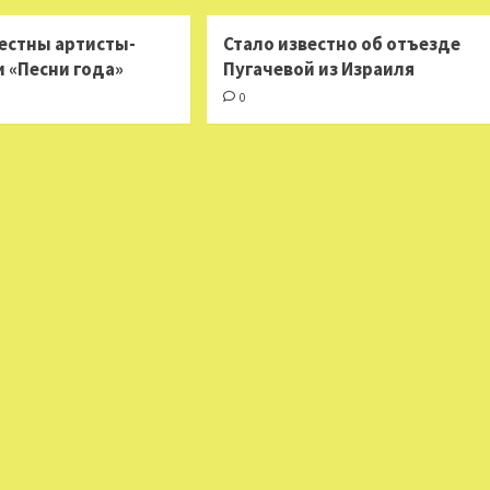
вестны артисты-
Стало известно об отъезде
и «Песни года»
Пугачевой из Израиля
0