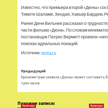
Известно, что премьера второй «Дюны» сост
Тимоте Шаламе, Зендая, Хавьер Бардем, Р
Ранее Дени Вильнев рассказал о трудностях
части фильма «Дюна». По словам кинематог
постановщик Патрис Верметт провели «неп
поисках идеальных локаций.
Источник:
lenta.ru
Навигация
Предыдущий
Хронометраж сиквела «Дюны» может составить б
записи
трех часов
Похожие записи:
Культура
Культура