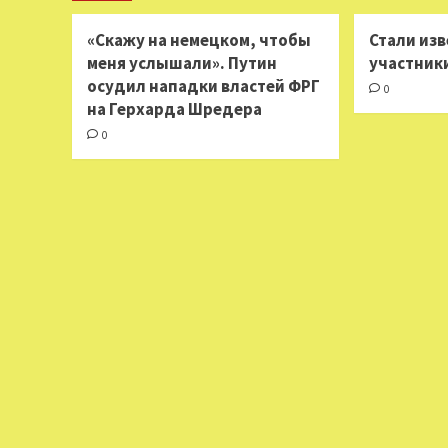
«Скажу на немецком, чтобы
Стали из
меня услышали». Путин
участник
осудил нападки властей ФРГ
0
на Герхарда Шредера
0