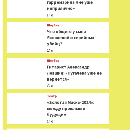
гардемарина мне уже
неприлично»
0
Шоубиз
Что общего у сына
Яковлевой и серийных
убийц?
0
Шоубиз
Гитарист Александр
Левшин: «Пугачева уже не
вернется»
0
Театр
«Золотая Маска-2024»:
между прошлым и
будущим
0