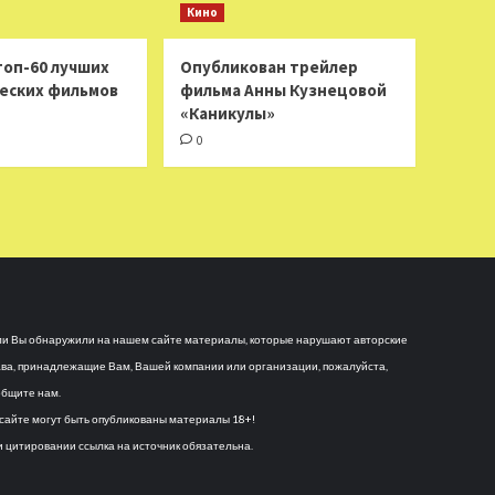
Кино
топ-60 лучших
Опубликован трейлер
еских фильмов
фильма Анны Кузнецовой
«Каникулы»
0
и Вы обнаружили на нашем сайте материалы, которые нарушают авторские
ва, принадлежащие Вам, Вашей компании или организации, пожалуйста,
бщите нам.
сайте могут быть опубликованы материалы 18+!
 цитировании ссылка на источник обязательна.