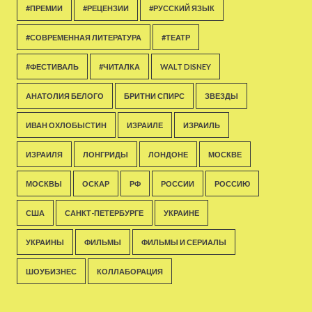
#ПРЕМИИ
#РЕЦЕНЗИИ
#РУССКИЙ ЯЗЫК
#СОВРЕМЕННАЯ ЛИТЕРАТУРА
#ТЕАТР
#ФЕСТИВАЛЬ
#ЧИТАЛКА
WALT DISNEY
АНАТОЛИЯ БЕЛОГО
БРИТНИ СПИРС
ЗВЕЗДЫ
ИВАН ОХЛОБЫСТИН
ИЗРАИЛЕ
ИЗРАИЛЬ
ИЗРАИЛЯ
ЛОНГРИДЫ
ЛОНДОНЕ
МОСКВЕ
МОСКВЫ
ОСКАР
РФ
РОССИИ
РОССИЮ
США
САНКТ-ПЕТЕРБУРГЕ
УКРАИНЕ
УКРАИНЫ
ФИЛЬМЫ
ФИЛЬМЫ И СЕРИАЛЫ
ШОУБИЗНЕС
КОЛЛАБОРАЦИЯ