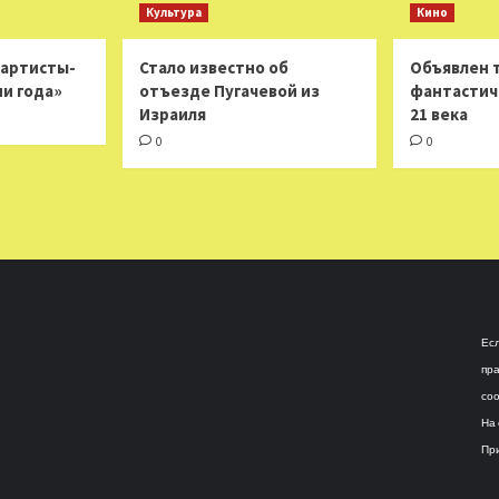
Культура
Кино
 артисты-
Стало известно об
Объявлен 
ни года»
отъезде Пугачевой из
фантастич
Израиля
21 века
0
0
Есл
пра
соо
На 
При