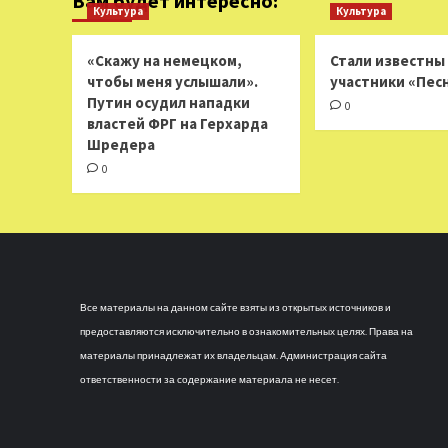
Вам будет интересно:
Культура
Культура
«Скажу на немецком,
Стали известны
чтобы меня услышали».
участники «Пес
Путин осудил нападки
0
властей ФРГ на Герхарда
Шредера
0
Все материалы на данном сайте взяты из открытых источников и
предоставляются исключительно в ознакомительных целях. Права на
материалы принадлежат их владельцам. Администрация сайта
ответственности за содержание материала не несет.