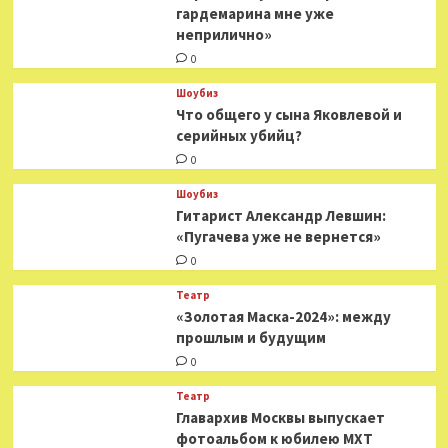
гардемарина мне уже
неприлично»
0
Шоубиз
Что общего у сына Яковлевой и
серийных убийц?
0
Шоубиз
Гитарист Александр Левшин:
«Пугачева уже не вернется»
0
Театр
«Золотая Маска-2024»: между
прошлым и будущим
0
Театр
​​Главархив Москвы выпускает
фотоальбом к юбилею МХТ