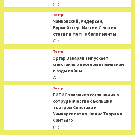
0
Театр
​​Чайковский, Андерсен,
Бурмейстер: Максим Севагин
ставит в МАМТе балет мечты
0
Театр
Эдгар Закарян выпускает
спектакль о весёлом выживании
в годы войны
0
Театр
ГИТИС заключил соглашения о
сотрудничестве с Большим
театром Сенегала и
Университетом Финис Террае в
Сантьяго
0