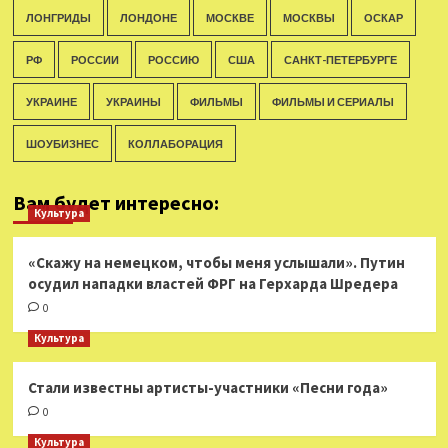
ЛОНГРИДЫ
ЛОНДОНЕ
МОСКВЕ
МОСКВЫ
ОСКАР
РФ
РОССИИ
РОССИЮ
США
САНКТ-ПЕТЕРБУРГЕ
УКРАИНЕ
УКРАИНЫ
ФИЛЬМЫ
ФИЛЬМЫ И СЕРИАЛЫ
ШОУБИЗНЕС
КОЛЛАБОРАЦИЯ
Вам будет интересно:
Культура
«Скажу на немецком, чтобы меня услышали». Путин
осудил нападки властей ФРГ на Герхарда Шредера
0
Культура
Стали известны артисты-участники «Песни года»
0
Культура