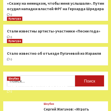
«Скажу на немецком, чтобы меня услышали». Путин
осудил нападки властей ФРГ на Герхарда Шредера
0
Культура
Стали известны артисты-участники «Песни года»
0
Культура
Стало известно об отъезде Пугачевой из Израиля
0
Найти:
Шоубиз
Мошенники взялись за звезд
0
Шоубиз
Сергей Жигунов: «Играть