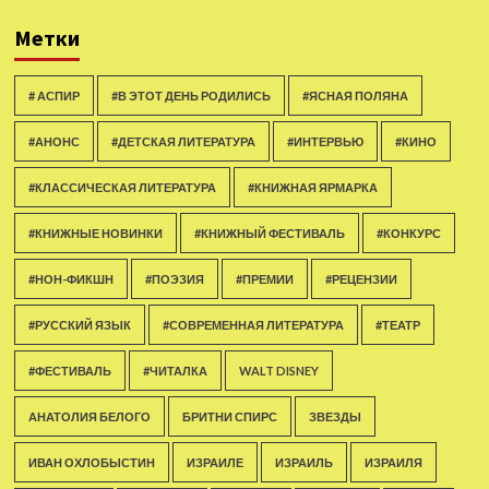
Метки
# АСПИР
#В ЭТОТ ДЕНЬ РОДИЛИСЬ
#ЯСНАЯ ПОЛЯНА
#АНОНС
#ДЕТСКАЯ ЛИТЕРАТУРА
#ИНТЕРВЬЮ
#КИНО
#КЛАССИЧЕСКАЯ ЛИТЕРАТУРА
#КНИЖНАЯ ЯРМАРКА
#КНИЖНЫЕ НОВИНКИ
#КНИЖНЫЙ ФЕСТИВАЛЬ
#КОНКУРС
#НОН-ФИКШН
#ПОЭЗИЯ
#ПРЕМИИ
#РЕЦЕНЗИИ
#РУССКИЙ ЯЗЫК
#СОВРЕМЕННАЯ ЛИТЕРАТУРА
#ТЕАТР
#ФЕСТИВАЛЬ
#ЧИТАЛКА
WALT DISNEY
АНАТОЛИЯ БЕЛОГО
БРИТНИ СПИРС
ЗВЕЗДЫ
ИВАН ОХЛОБЫСТИН
ИЗРАИЛЕ
ИЗРАИЛЬ
ИЗРАИЛЯ