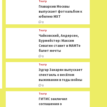
Театр
​​Главархив Москвы
выпускает фотоальбом к
юбилею МХТ
0
Театр
​​Чайковский, Андерсен,
Бурмейстер: Максим
Севагин ставит в МАМТе
балет мечты
0
Театр
Эдгар Закарян выпускает
спектакль о весёлом
выживании в годы войны
0
Театр
ГИТИС заключил
соглашения о