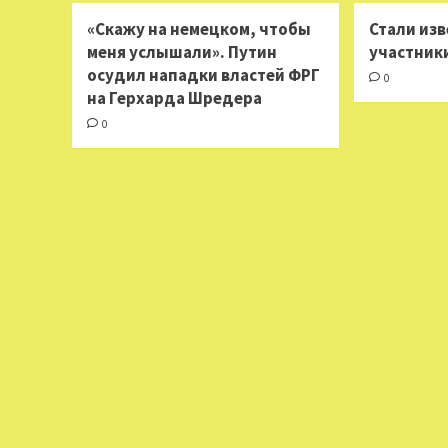
«Скажу на немецком, чтобы
Стали из
меня услышали». Путин
участник
осудил нападки властей ФРГ
0
на Герхарда Шредера
0