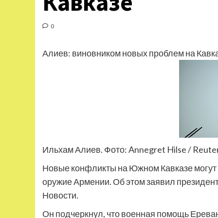
Кавказе
0
Алиев: виновником новых проблем на Кавк
Ильхам Алиев. Фото: Annegret Hilse / Reute
Новые конфликты на Южном Кавказе могут р
оружие Армении. Об этом заявил президен
Новости.
Он подчеркнул, что военная помощь Ереван