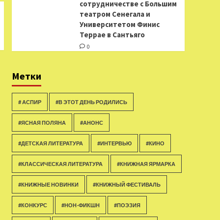
сотрудничестве с Большим
театром Сенегала и
Университетом Финис
Террае в Сантьяго
0
Метки
# АСПИР
#В ЭТОТ ДЕНЬ РОДИЛИСЬ
#ЯСНАЯ ПОЛЯНА
#АНОНС
#ДЕТСКАЯ ЛИТЕРАТУРА
#ИНТЕРВЬЮ
#КИНО
#КЛАССИЧЕСКАЯ ЛИТЕРАТУРА
#КНИЖНАЯ ЯРМАРКА
#КНИЖНЫЕ НОВИНКИ
#КНИЖНЫЙ ФЕСТИВАЛЬ
#КОНКУРС
#НОН-ФИКШН
#ПОЭЗИЯ