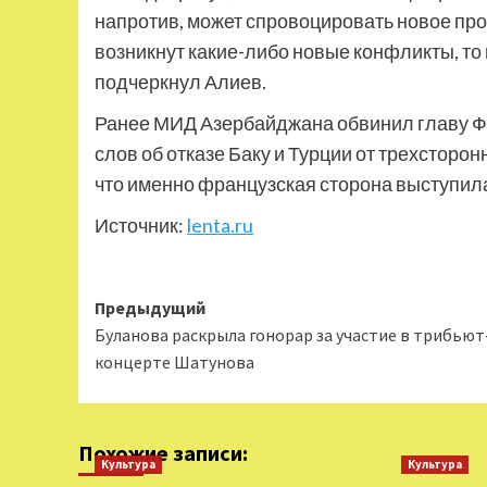
напротив, может спровоцировать новое про
возникнут какие-либо новые конфликты, то
подчеркнул Алиев.
Ранее МИД Азербайджана обвинил главу Ф
слов об отказе Баку и Турции от трехсторо
что именно французская сторона выступила
Источник:
lenta.ru
Навигация
Предыдущий
Буланова раскрыла гонорар за участие в трибьют
записи
концерте Шатунова
Похожие записи:
Культура
Культура