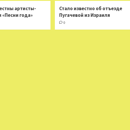
вестны артисты-
Стало известно об отъезде
и «Песни года»
Пугачевой из Израиля
0