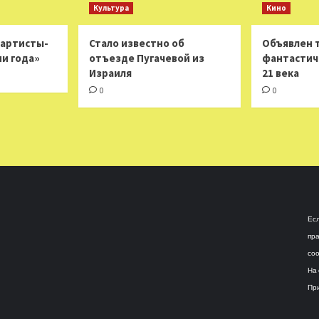
Культура
Кино
 артисты-
Стало известно об
Объявлен 
ни года»
отъезде Пугачевой из
фантастич
Израиля
21 века
0
0
Есл
пра
соо
На 
При