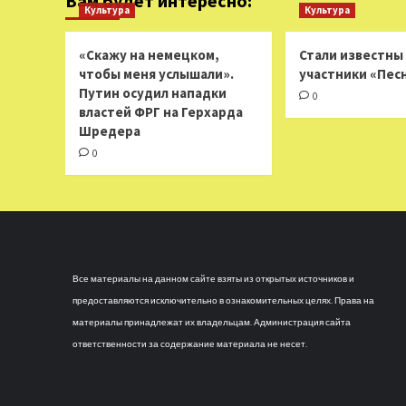
Вам будет интересно:
Культура
Культура
«Скажу на немецком,
Стали известны
чтобы меня услышали».
участники «Пес
Путин осудил нападки
0
властей ФРГ на Герхарда
Шредера
0
Все материалы на данном сайте взяты из открытых источников и
предоставляются исключительно в ознакомительных целях. Права на
материалы принадлежат их владельцам. Администрация сайта
ответственности за содержание материала не несет.