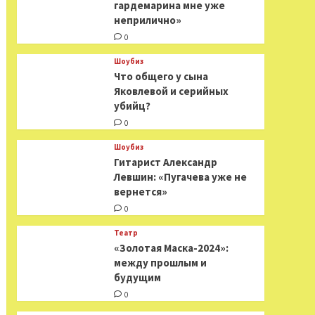
гардемарина мне уже
неприлично»
0
Шоубиз
Что общего у сына
Яковлевой и серийных
убийц?
0
Шоубиз
Гитарист Александр
Левшин: «Пугачева уже не
вернется»
0
Театр
«Золотая Маска-2024»:
между прошлым и
будущим
0