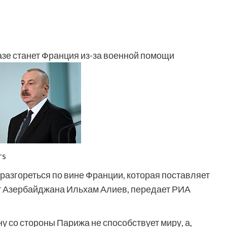
азе станет Франция из-за военной помощи
rs
азгореться по вине Франции, которая поставляет
т Азербайджана Ильхам Алиев, передает РИА
у со стороны Парижа не способствует миру, а,