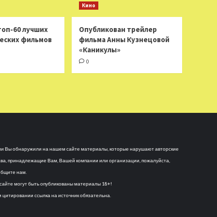
Кино
топ-60 лучших
Опубликован трейлер
еских фильмов
фильма Анны Кузнецовой
«Каникулы»
0
и Вы обнаружили на нашем сайте материалы, которые нарушают авторские
ва, принадлежащие Вам, Вашей компании или организации, пожалуйста,
бщите нам.
сайте могут быть опубликованы материалы 18+!
 цитировании ссылка на источник обязательна.