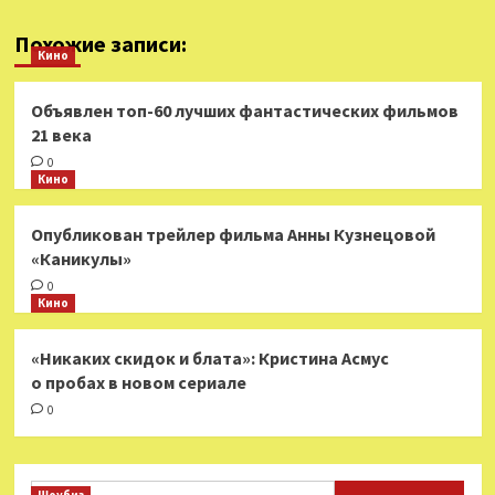
Похожие записи:
Кино
Объявлен топ-60 лучших фантастических фильмов
21 века
0
Кино
Опубликован трейлер фильма Анны Кузнецовой
«Каникулы»
0
Кино
«Никаких скидок и блата»: Кристина Асмус
о пробах в новом сериале
0
Найти: