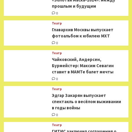
прошлым и будущим
0
Театр
​​Главархив Москвы выпускает
фотоальбом к юбилею МХТ
0
Театр
​​Чайковский, Андерсен,
Бурмейстер: Максим Севагин
ставит в МАМТе балет мечты
0
Театр
Эдгар Закарян выпускает
спектакль о весёлом выживании
в годы войны
0
Театр
ГИТИС заключил соглашения о