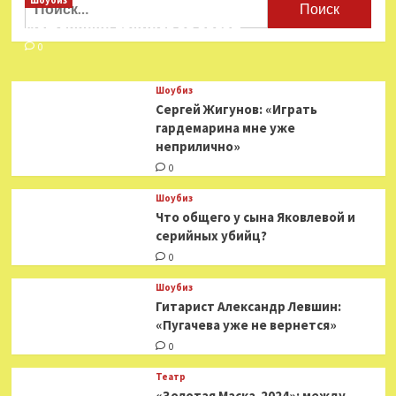
Шоубиз
Мошенники взялись за звезд
0
Шоубиз
Сергей Жигунов: «Играть
гардемарина мне уже
неприлично»
0
Шоубиз
Что общего у сына Яковлевой и
серийных убийц?
0
Шоубиз
Гитарист Александр Левшин:
«Пугачева уже не вернется»
0
Театр
«Золотая Маска-2024»: между