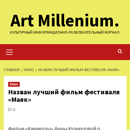
Перейти
Art Millenium.
к
содержимому
КУЛЬТУРНЫЙ ИНФОРМАЦИОННО-РАЗВЛЕКАТЕЛЬНЫЙ ЖУРНАЛ.
Основное
меню
ГЛАВНАЯ
КИНО
НАЗВАН ЛУЧШИЙ ФИЛЬМ ФЕСТИВАЛЯ «МАЯК»
Кино
Назван лучший фильм фестиваля
«Маяк»
0
Фильм «Каникулы» Анны Кузнецовой о