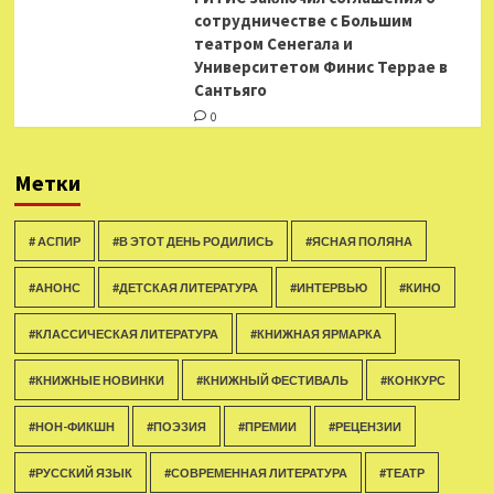
сотрудничестве с Большим
театром Сенегала и
Университетом Финис Террае в
Сантьяго
0
Метки
# АСПИР
#В ЭТОТ ДЕНЬ РОДИЛИСЬ
#ЯСНАЯ ПОЛЯНА
#АНОНС
#ДЕТСКАЯ ЛИТЕРАТУРА
#ИНТЕРВЬЮ
#КИНО
#КЛАССИЧЕСКАЯ ЛИТЕРАТУРА
#КНИЖНАЯ ЯРМАРКА
#КНИЖНЫЕ НОВИНКИ
#КНИЖНЫЙ ФЕСТИВАЛЬ
#КОНКУРС
#НОН-ФИКШН
#ПОЭЗИЯ
#ПРЕМИИ
#РЕЦЕНЗИИ
#РУССКИЙ ЯЗЫК
#СОВРЕМЕННАЯ ЛИТЕРАТУРА
#ТЕАТР