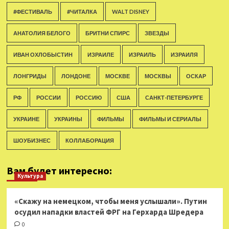
#ФЕСТИВАЛЬ
#ЧИТАЛКА
WALT DISNEY
АНАТОЛИЯ БЕЛОГО
БРИТНИ СПИРС
ЗВЕЗДЫ
ИВАН ОХЛОБЫСТИН
ИЗРАИЛЕ
ИЗРАИЛЬ
ИЗРАИЛЯ
ЛОНГРИДЫ
ЛОНДОНЕ
МОСКВЕ
МОСКВЫ
ОСКАР
РФ
РОССИИ
РОССИЮ
США
САНКТ-ПЕТЕРБУРГЕ
УКРАИНЕ
УКРАИНЫ
ФИЛЬМЫ
ФИЛЬМЫ И СЕРИАЛЫ
ШОУБИЗНЕС
КОЛЛАБОРАЦИЯ
Вам будет интересно:
Культура
«Скажу на немецком, чтобы меня услышали». Путин
осудил нападки властей ФРГ на Герхарда Шредера
0