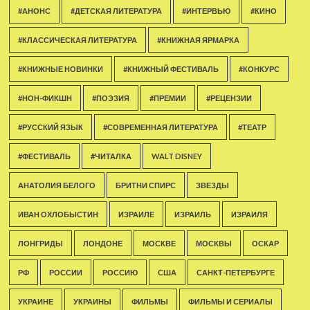
#АНОНС
#ДЕТСКАЯ ЛИТЕРАТУРА
#ИНТЕРВЬЮ
#КИНО
#КЛАССИЧЕСКАЯ ЛИТЕРАТУРА
#КНИЖНАЯ ЯРМАРКА
#КНИЖНЫЕ НОВИНКИ
#КНИЖНЫЙ ФЕСТИВАЛЬ
#КОНКУРС
#НОН-ФИКШН
#ПОЭЗИЯ
#ПРЕМИИ
#РЕЦЕНЗИИ
#РУССКИЙ ЯЗЫК
#СОВРЕМЕННАЯ ЛИТЕРАТУРА
#ТЕАТР
#ФЕСТИВАЛЬ
#ЧИТАЛКА
WALT DISNEY
АНАТОЛИЯ БЕЛОГО
БРИТНИ СПИРС
ЗВЕЗДЫ
ИВАН ОХЛОБЫСТИН
ИЗРАИЛЕ
ИЗРАИЛЬ
ИЗРАИЛЯ
ЛОНГРИДЫ
ЛОНДОНЕ
МОСКВЕ
МОСКВЫ
ОСКАР
РФ
РОССИИ
РОССИЮ
США
САНКТ-ПЕТЕРБУРГЕ
УКРАИНЕ
УКРАИНЫ
ФИЛЬМЫ
ФИЛЬМЫ И СЕРИАЛЫ