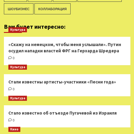
ШОУБИЗНЕС
КОЛЛАБОРАЦИЯ
Вам будет интересно:
Культура
«Скажу на немецком, чтобы меня услышали». Путин
осудил нападки властей ФРГ на Герхарда Шредера
0
Культура
Стали известны артисты-участники «Песни года»
0
Культура
Стало известно об отъезде Пугачевой из Израиля
0
Кино