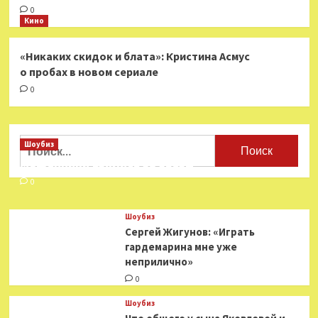
0
Кино
«Никаких скидок и блата»: Кристина Асмус
о пробах в новом сериале
0
Найти:
Шоубиз
Мошенники взялись за звезд
0
Шоубиз
Сергей Жигунов: «Играть
гардемарина мне уже
неприлично»
0
Шоубиз