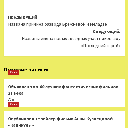
Навигация
Предыдущий
Названа причина развода Брежневой и Меладзе
записи
Следующий:
Названы имена новых звездных участников шоу
«Последний герой»
Похожие записи:
Кино
Объявлен топ-60 лучших фантастических фильмов
21 века
0
Кино
Опубликован трейлер фильма Анны Кузнецовой
«Каникулы»